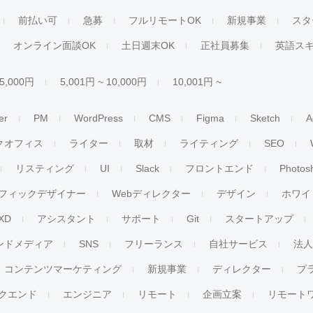
前払い可
急募
フルリモートOK
新規事業
スタ
オンライン面談OK
土日週末OK
正社員募集
英語ス
 5,000円
5,001円 ~ 10,000円
10,001円 ~
er
PM
WordPress
CMS
Figma
Sketch
A
クオフィス
ライター
取材
ライティング
SEO
リスティング
UI
Slack
フロントエンド
Photos
フィックデザイナー
Webディレクター
デザイン
ホワイ
XD
アシスタント
サポート
Git
スタートアップ
ンドメディア
SNS
フリーランス
自社サービス
法
コンテンツマーケティング
新規事業
ディレクター
プ
クエンド
エンジニア
リモート
企画立案
リモート