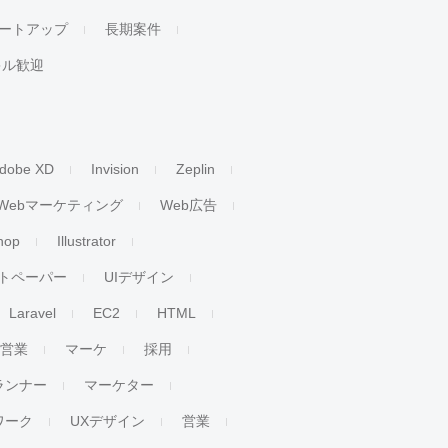
ートアップ
長期案件
キル歓迎
dobe XD
Invision
Zeplin
Webマーケティング
Web広告
hop
Illustrator
トペーパー
UIデザイン
Laravel
EC2
HTML
人営業
マーケ
採用
ランナー
マーケター
ワーク
UXデザイン
営業