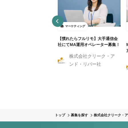
ーケティング
マーケティング
リモ/月50h程度】通信業界
【慣れたらフルリモ】大手通信会
RM/MAマーケティングスト
社にてMA運用オペレーター募集！
ジスト
株式会社クリーク・ア
株式会社クリーク・ア
ンド・リバー社
ンド・リバー社
トップ
募集を探す
株式会社クリーク・ア