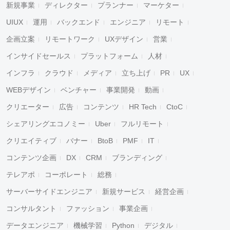
新規事業
ディレクター
プランナー
マーケター
UIUX
運用
バックエンド
エンジニア
リモート
企画立案
リモートワーク
UXデザイン
営業
インサイドセールス
プラットフォーム
人材
インフラ
クラウド
メディア
立ち上げ
PR
UX
WEBデザイン
ベンチャー
事業開発
動画
クリエーター
広告
コンテンツ
HR Tech
CtoC
シェアリングエコノミー
Uber
フルリモート
クリエイティブ
バナー
BtoB
PMF
IT
コンテンツ企画
DX
CRM
ブランディング
テレアポ
コーポレート
総務
サーバーサイドエンジニア
新規サービス
経営企画
コンサルタント
ファッション
事業企画
データエンジニア
機械学習
Python
デジタル