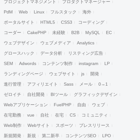
プロジェクトマネジメント
プロダクトマネージャー
PdM
Web
Linux
フルスタック
海外
ポータルサイト
HTML5
CSS3
コーディング
コーダー
CakePHP
未経験
B2B
MySQL
EC
ウェブデザイン
ウェブメディア
Analytics
グロースハック
データ分析
リスティング広告
SEM
Adwords
コンテンツ制作
instagram
LP
ランディングページ
ウェブサイト
js
開発
進行管理
アフィリエイト
Sass
メール
0→1
ゼロイチ
自社開発
BIツール
グラフィックデザイン
Webアプリケーション
FuelPHP
自由
ウェブ
在宅勤務
vue
自社
在宅
CS
コミュニティ
Web制作
Webサイト
スポーツ
プレスリリース
新規開発
新規
第二新卒
コンテンツSEO
LPO