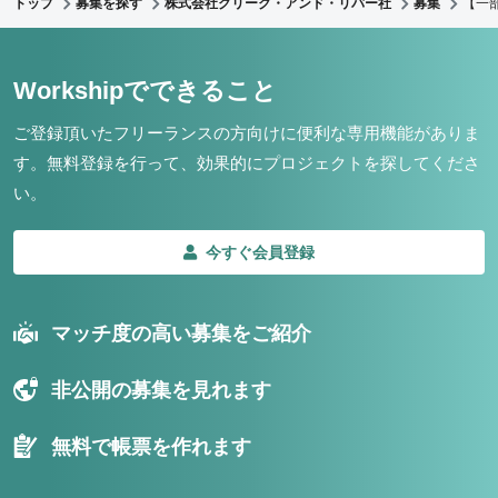
トップ
募集を探す
株式会社クリーク・アンド・リバー社
募集
【一
Workshipでできること
ご登録頂いたフリーランスの方向けに便利な専用機能がありま
す。
無料登録を行って、効果的にプロジェクトを探してくださ
い。
今すぐ会員登録
マッチ度の高い募集をご紹介
非公開の募集を見れます
無料で帳票を作れます