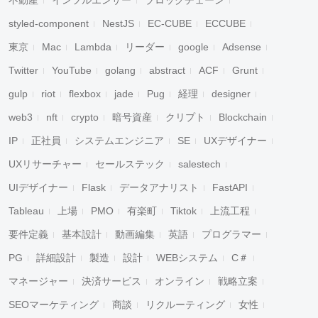
不動産
インフルエンサー
ブロックチェーン
styled-component
NestJS
EC-CUBE
ECCUBE
東京
Mac
Lambda
リーダー
google
Adsense
Twitter
YouTube
golang
abstract
ACF
Grunt
gulp
riot
flexbox
jade
Pug
経理
designer
web3
nft
crypto
暗号資産
クリプト
Blockchain
IP
正社員
システムエンジニア
SE
UXデザイナー
UXリサーチャー
セールステック
salestech
UIデザイナー
Flask
データアナリスト
FastAPI
Tableau
上場
PMO
有楽町
Tiktok
上流工程
要件定義
基本設計
動画編集
英語
プログラマー
PG
詳細設計
製造
設計
WEBシステム
C＃
マネージャー
決済サービス
オンライン
戦略立案
SEOマーケティング
商談
リクルーティング
女性