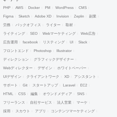
キーワード
PHP
AWS
Docker
PM
WordPress
CMS
Figma
Sketch
Adobe XD
Invision
Zeplin
副業
労務
バックオフィス
ライター
取材
ライティング
SEO
Webマーケティング
Web広告
広告運用
facebook
リスティング
UI
Slack
フロントエンド
Photoshop
Illustrator
ディレクション
グラフィックデザイナー
Webディレクター
デザイン
ホワイトペーパー
UIデザイン
クライアントワーク
XD
アシスタント
サポート
Git
スタートアップ
Laravel
EC2
HTML
CSS
編集
オウンドメディア
SNS
フリーランス
自社サービス
法人営業
マーケ
採用
スカウト
アプリ
コンテンツマーケティング