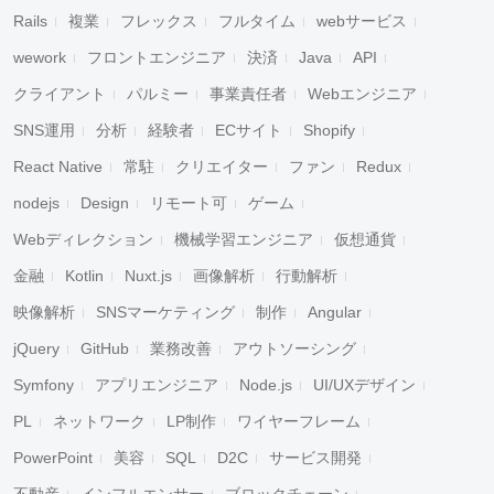
Rails
複業
フレックス
フルタイム
webサービス
wework
フロントエンジニア
決済
Java
API
クライアント
パルミー
事業責任者
Webエンジニア
SNS運用
分析
経験者
ECサイト
Shopify
React Native
常駐
クリエイター
ファン
Redux
nodejs
Design
リモート可
ゲーム
Webディレクション
機械学習エンジニア
仮想通貨
金融
Kotlin
Nuxt.js
画像解析
行動解析
映像解析
SNSマーケティング
制作
Angular
jQuery
GitHub
業務改善
アウトソーシング
Symfony
アプリエンジニア
Node.js
UI/UXデザイン
PL
ネットワーク
LP制作
ワイヤーフレーム
PowerPoint
美容
SQL
D2C
サービス開発