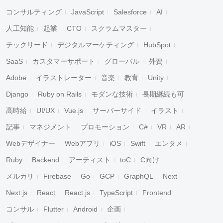
コンサルティング
JavaScript
Salesforce
AI
人工知能
起業
CTO
スクラムマスター
テックリード
デジタルマーケティング
HubSpot
SaaS
カスタマーサポート
グローバル
外資
Adobe
イラストレーター
音楽
教育
Unity
Django
Ruby on Rails
モダンな技術
長期継続も可
高時給
UI/UX
Vue.js
サーバーサイド
イラスト
記事
マネジメント
プロモーション
C#
VR
AR
Webデザイナー
Webアプリ
iOS
Swift
エンタメ
Ruby
Backend
アーティスト
toC
C向け
メルカリ
Firebase
Go
GCP
GraphQL
Next
Next.js
React
React.js
TypeScript
Frontend
コンサル
Flutter
Android
企画