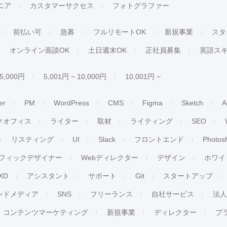
ジニア
カスタマーサクセス
フォトグラファー
前払い可
急募
フルリモートOK
新規事業
スタ
オンライン面談OK
土日週末OK
正社員募集
英語ス
 5,000円
5,001円 ~ 10,000円
10,001円 ~
er
PM
WordPress
CMS
Figma
Sketch
A
クオフィス
ライター
取材
ライティング
SEO
リスティング
UI
Slack
フロントエンド
Photos
フィックデザイナー
Webディレクター
デザイン
ホワイ
XD
アシスタント
サポート
Git
スタートアップ
ンドメディア
SNS
フリーランス
自社サービス
法
コンテンツマーケティング
新規事業
ディレクター
プ