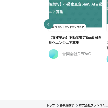
ロントエンドエンジニア
フロントエンドエンジニア
3日～ＯＫ】大手広告代理店で
【直接契約】不動産査定SaaS AI自
keting Cloud開発支援@飯田
動化エンジニア募集
合同会社DERaC
株式会社クリーク・ア
ンド・リバー社
トップ
募集を探す
株式会社ファンコミュ