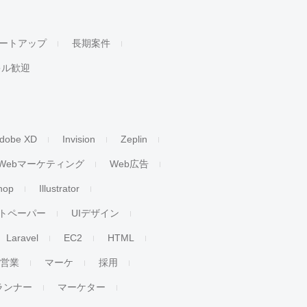
ートアップ
長期案件
キル歓迎
dobe XD
Invision
Zeplin
Webマーケティング
Web広告
hop
Illustrator
トペーパー
UIデザイン
Laravel
EC2
HTML
人営業
マーケ
採用
ランナー
マーケター