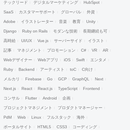
テックリード
デジタルマーケティング
HubSpot
SaaS
カスタマーサポート
グローバル
外資
Adobe
イラストレーター
音楽
教育
Unity
Django
Ruby on Rails
モダンな技術
長期継続も可
高時給
UI/UX
Vue.js
サーバーサイド
イラスト
記事
マネジメント
プロモーション
C#
VR
AR
Webデザイナー
Webアプリ
iOS
Swift
エンタメ
Ruby
Backend
アーティスト
toC
C向け
メルカリ
Firebase
Go
GCP
GraphQL
Next
Next.js
React
React.js
TypeScript
Frontend
コンサル
Flutter
Android
企画
プロジェクトマネジメント
プロダクトマネージャー
PdM
Web
Linux
フルスタック
海外
ポータルサイト
HTML5
CSS3
コーディング