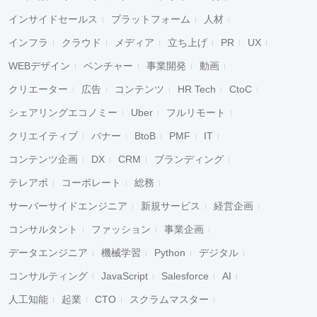
インサイドセールス
プラットフォーム
人材
インフラ
クラウド
メディア
立ち上げ
PR
UX
WEBデザイン
ベンチャー
事業開発
動画
クリエーター
広告
コンテンツ
HR Tech
CtoC
シェアリングエコノミー
Uber
フルリモート
クリエイティブ
バナー
BtoB
PMF
IT
コンテンツ企画
DX
CRM
ブランディング
テレアポ
コーポレート
総務
サーバーサイドエンジニア
新規サービス
経営企画
コンサルタント
ファッション
事業企画
データエンジニア
機械学習
Python
デジタル
コンサルティング
JavaScript
Salesforce
AI
人工知能
起業
CTO
スクラムマスター