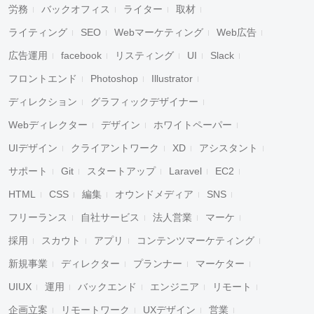
労務
バックオフィス
ライター
取材
ライティング
SEO
Webマーケティング
Web広告
広告運用
facebook
リスティング
UI
Slack
フロントエンド
Photoshop
Illustrator
ディレクション
グラフィックデザイナー
Webディレクター
デザイン
ホワイトペーパー
UIデザイン
クライアントワーク
XD
アシスタント
サポート
Git
スタートアップ
Laravel
EC2
HTML
CSS
編集
オウンドメディア
SNS
フリーランス
自社サービス
法人営業
マーケ
採用
スカウト
アプリ
コンテンツマーケティング
新規事業
ディレクター
プランナー
マーケター
UIUX
運用
バックエンド
エンジニア
リモート
企画立案
リモートワーク
UXデザイン
営業