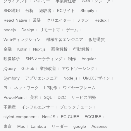
クライアント
パルミー
事業責任者
Webエンジニア
SNS運用
分析
経験者
ECサイト
Shopify
React Native
常駐
クリエイター
ファン
Redux
nodejs
Design
リモート可
ゲーム
Webディレクション
機械学習エンジニア
仮想通貨
金融
Kotlin
Nuxt.js
画像解析
行動解析
映像解析
SNSマーケティング
制作
Angular
jQuery
GitHub
業務改善
アウトソーシング
Symfony
アプリエンジニア
Node.js
UI/UXデザイン
PL
ネットワーク
LP制作
ワイヤーフレーム
PowerPoint
美容
SQL
D2C
サービス開発
不動産
インフルエンサー
ブロックチェーン
styled-component
NestJS
EC-CUBE
ECCUBE
東京
Mac
Lambda
リーダー
google
Adsense