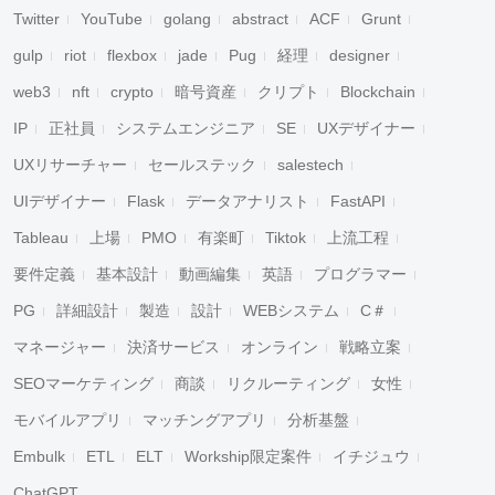
Twitter
YouTube
golang
abstract
ACF
Grunt
gulp
riot
flexbox
jade
Pug
経理
designer
web3
nft
crypto
暗号資産
クリプト
Blockchain
IP
正社員
システムエンジニア
SE
UXデザイナー
UXリサーチャー
セールステック
salestech
UIデザイナー
Flask
データアナリスト
FastAPI
Tableau
上場
PMO
有楽町
Tiktok
上流工程
要件定義
基本設計
動画編集
英語
プログラマー
PG
詳細設計
製造
設計
WEBシステム
C＃
マネージャー
決済サービス
オンライン
戦略立案
SEOマーケティング
商談
リクルーティング
女性
モバイルアプリ
マッチングアプリ
分析基盤
Embulk
ETL
ELT
Workship限定案件
イチジュウ
ChatGPT