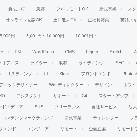
前払い可
急募
フルリモートOK
新規事業
スタ
オンライン面談OK
土日週末OK
正社員募集
英語ス
 5,000円
5,001円 ~ 10,000円
10,001円 ~
er
PM
WordPress
CMS
Figma
Sketch
A
クオフィス
ライター
取材
ライティング
SEO
リスティング
UI
Slack
フロントエンド
Photos
フィックデザイナー
Webディレクター
デザイン
ホワイ
XD
アシスタント
サポート
Git
スタートアップ
ンドメディア
SNS
フリーランス
自社サービス
法
コンテンツマーケティング
新規事業
ディレクター
プ
クエンド
エンジニア
リモート
企画立案
リモート