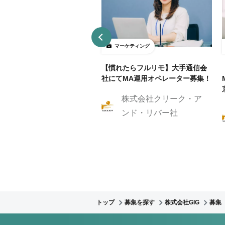
ーケティング
マーケティング
リモ/月50h程度】通信業界
【慣れたらフルリモ】大手通信会
RM/MAマーケティングスト
社にてMA運用オペレーター募集！
ジスト
株式会社クリーク・ア
株式会社クリーク・ア
ンド・リバー社
ンド・リバー社
トップ
募集を探す
株式会社GIG
募集