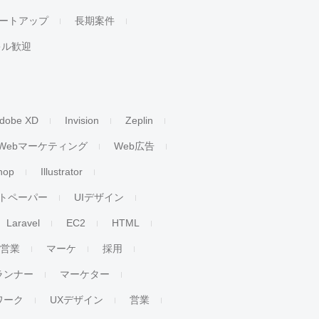
ートアップ
長期案件
キル歓迎
dobe XD
Invision
Zeplin
Webマーケティング
Web広告
hop
Illustrator
トペーパー
UIデザイン
Laravel
EC2
HTML
人営業
マーケ
採用
ランナー
マーケター
ワーク
UXデザイン
営業