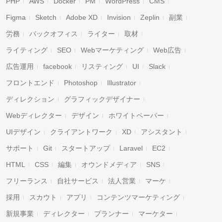
PHP
AWS
Docker
PM
WordPress
CMS
Figma
Sketch
Adobe XD
Invision
Zeplin
副業
労務
バックオフィス
ライター
取材
ライティング
SEO
Webマーケティング
Web広告
広告運用
facebook
リスティング
UI
Slack
フロントエンド
Photoshop
Illustrator
ディレクション
グラフィックデザイナー
Webディレクター
デザイン
ホワイトペーパー
UIデザイン
クライアントワーク
XD
アシスタント
サポート
Git
スタートアップ
Laravel
EC2
HTML
CSS
編集
オウンドメディア
SNS
フリーランス
自社サービス
法人営業
マーケ
採用
スカウト
アプリ
コンテンツマーケティング
新規事業
ディレクター
プランナー
マーケター