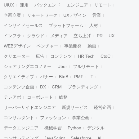
UIUX
運用
バックエンド
エンジニア
リモート
企画立案
リモートワーク
UXデザイン
営業
インサイドセールス
プラットフォーム
人材
インフラ
クラウド
メディア
立ち上げ
PR
UX
WEBデザイン
ベンチャー
事業開発
動画
クリエーター
広告
コンテンツ
HR Tech
CtoC
シェアリングエコノミー
Uber
フルリモート
クリエイティブ
バナー
BtoB
PMF
IT
コンテンツ企画
DX
CRM
ブランディング
テレアポ
コーポレート
総務
サーバーサイドエンジニア
新規サービス
経営企画
コンサルタント
ファッション
事業企画
データエンジニア
機械学習
Python
デジタル
コンサルティング
JavaScript
Salesforce
AI