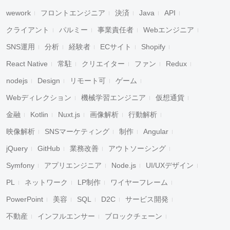
wework
フロントエンジニア
決済
Java
API
クライアント
パルミー
事業責任者
Webエンジニア
SNS運用
分析
経験者
ECサイト
Shopify
React Native
常駐
クリエイター
ファン
Redux
nodejs
Design
リモート可
ゲーム
Webディレクション
機械学習エンジニア
仮想通貨
金融
Kotlin
Nuxt.js
画像解析
行動解析
映像解析
SNSマーケティング
制作
Angular
jQuery
GitHub
業務改善
アウトソーシング
Symfony
アプリエンジニア
Node.js
UI/UXデザイン
PL
ネットワーク
LP制作
ワイヤーフレーム
PowerPoint
美容
SQL
D2C
サービス開発
不動産
インフルエンサー
ブロックチェーン