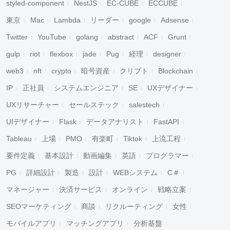
styled-component
NestJS
EC-CUBE
ECCUBE
東京
Mac
Lambda
リーダー
google
Adsense
Twitter
YouTube
golang
abstract
ACF
Grunt
gulp
riot
flexbox
jade
Pug
経理
designer
web3
nft
crypto
暗号資産
クリプト
Blockchain
IP
正社員
システムエンジニア
SE
UXデザイナー
UXリサーチャー
セールステック
salestech
UIデザイナー
Flask
データアナリスト
FastAPI
Tableau
上場
PMO
有楽町
Tiktok
上流工程
要件定義
基本設計
動画編集
英語
プログラマー
PG
詳細設計
製造
設計
WEBシステム
C＃
マネージャー
決済サービス
オンライン
戦略立案
SEOマーケティング
商談
リクルーティング
女性
モバイルアプリ
マッチングアプリ
分析基盤