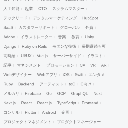
人工知能
起業
CTO
スクラムマスター
テックリード
デジタルマーケティング
HubSpot
SaaS
カスタマーサポート
グローバル
外資
Adobe
イラストレーター
音楽
教育
Unity
Django
Ruby on Rails
モダンな技術
長期継続も可
高時給
UI/UX
Vue.js
サーバーサイド
イラスト
記事
マネジメント
プロモーション
C#
VR
AR
Webデザイナー
Webアプリ
iOS
Swift
エンタメ
Ruby
Backend
アーティスト
toC
C向け
メルカリ
Firebase
Go
GCP
GraphQL
Next
Next.js
React
React.js
TypeScript
Frontend
コンサル
Flutter
Android
企画
プロジェクトマネジメント
プロダクトマネージャー