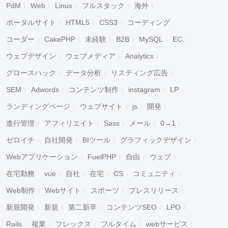
PdM
Web
Linux
フルスタック
海外
ポータルサイト
HTML5
CSS3
コーディング
コーダー
CakePHP
未経験
B2B
MySQL
EC
ウェブデザイン
ウェブメディア
Analytics
グロースハック
データ分析
リスティング広告
SEM
Adwords
コンテンツ制作
instagram
LP
ランディングページ
ウェブサイト
js
開発
進行管理
アフィリエイト
Sass
メール
0→1
ゼロイチ
自社開発
BIツール
グラフィックデザイン
Webアプリケーション
FuelPHP
自由
ウェブ
在宅勤務
vue
自社
在宅
CS
コミュニティ
Web制作
Webサイト
スポーツ
プレスリリース
新規開発
新規
第二新卒
コンテンツSEO
LPO
Rails
複業
フレックス
フルタイム
webサービス