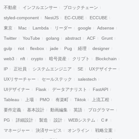
不動産
インフルエンサー
ブロックチェーン
styled-component
NestJS
EC-CUBE
ECCUBE
東京
Mac
Lambda
リーダー
google
Adsense
Twitter
YouTube
golang
abstract
ACF
Grunt
gulp
riot
flexbox
jade
Pug
経理
designer
web3
nft
crypto
暗号資産
クリプト
Blockchain
IP
正社員
システムエンジニア
SE
UXデザイナー
UXリサーチャー
セールステック
salestech
UIデザイナー
Flask
データアナリスト
FastAPI
Tableau
上場
PMO
有楽町
Tiktok
上流工程
要件定義
基本設計
動画編集
英語
プログラマー
PG
詳細設計
製造
設計
WEBシステム
C＃
マネージャー
決済サービス
オンライン
戦略立案