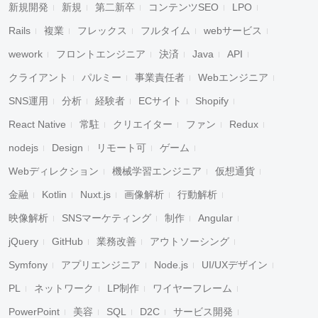
新規開発
新規
第二新卒
コンテンツSEO
LPO
Rails
複業
フレックス
フルタイム
webサービス
wework
フロントエンジニア
決済
Java
API
クライアント
パルミー
事業責任者
Webエンジニア
SNS運用
分析
経験者
ECサイト
Shopify
React Native
常駐
クリエイター
ファン
Redux
nodejs
Design
リモート可
ゲーム
Webディレクション
機械学習エンジニア
仮想通貨
金融
Kotlin
Nuxt.js
画像解析
行動解析
映像解析
SNSマーケティング
制作
Angular
jQuery
GitHub
業務改善
アウトソーシング
Symfony
アプリエンジニア
Node.js
UI/UXデザイン
PL
ネットワーク
LP制作
ワイヤーフレーム
PowerPoint
美容
SQL
D2C
サービス開発