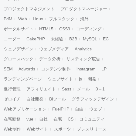
プロジェクトマネジメント
プロダクトマネージャー
PdM
Web
Linux
フルスタック
海外
ポータルサイト
HTML5
CSS3
コーディング
コーダー
CakePHP
未経験
B2B
MySQL
EC
ウェブデザイン
ウェブメディア
Analytics
グロースハック
データ分析
リスティング広告
SEM
Adwords
コンテンツ制作
instagram
LP
ランディングページ
ウェブサイト
js
開発
進行管理
アフィリエイト
Sass
メール
0→1
ゼロイチ
自社開発
BIツール
グラフィックデザイン
Webアプリケーション
FuelPHP
自由
ウェブ
在宅勤務
vue
自社
在宅
CS
コミュニティ
Web制作
Webサイト
スポーツ
プレスリリース