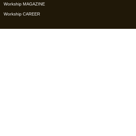
Workship MAGAZINE
Workship CAREER
関連サイト
GIGサイト
UXデザイン・プロトタイプ制作 - UX Design Lab
Webサイト制作 / CMS・マーケティングツール - LeadGrid
デザ
イナー特化の採用支援サービス - クロスデザイナー
インフラエ
ンジニア特化の採用支援サービス - クロスネットワーク
エンジ
ニア・デザイナーのフリーランス採用 - Workship
エンジニアの
採用支援・人材紹介 - Workship CAREER
日本最大級のHR・フ
リーランスメディア - Workship MAGAZINE
コンテンツマーケ
ティング総合パートナー - コンマルク
Workship（ワークシップ）は、デザイナー、エンジニア、マーケタ
ー、編集者、人事、広報などデジタル業界で活躍するプロフェッシ
ョナルとプロジェクトをマッチングするジョブ型雇用支援サービス