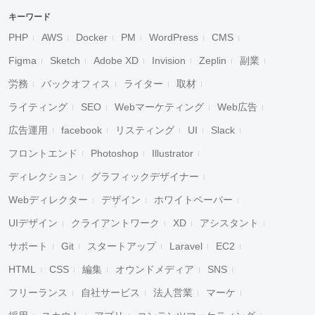
キーワード
PHP
AWS
Docker
PM
WordPress
CMS
Figma
Sketch
Adobe XD
Invision
Zeplin
副業
労務
バックオフィス
ライター
取材
ライティング
SEO
Webマーケティング
Web広告
広告運用
facebook
リスティング
UI
Slack
フロントエンド
Photoshop
Illustrator
ディレクション
グラフィックデザイナー
Webディレクター
デザイン
ホワイトペーパー
UIデザイン
クライアントワーク
XD
アシスタント
サポート
Git
スタートアップ
Laravel
EC2
HTML
CSS
編集
オウンドメディア
SNS
フリーランス
自社サービス
法人営業
マーケ