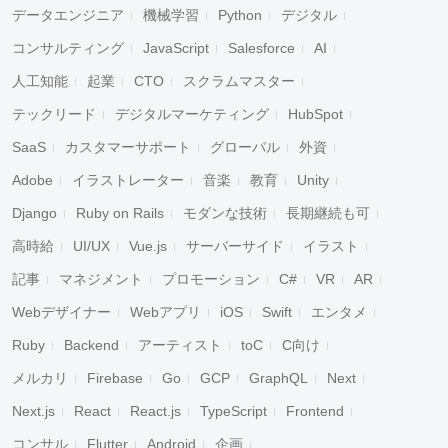
データエンジニア
機械学習
Python
デジタル
コンサルティング
JavaScript
Salesforce
AI
人工知能
起業
CTO
スクラムマスター
テックリード
デジタルマーケティング
HubSpot
SaaS
カスタマーサポート
グローバル
外資
Adobe
イラストレーター
音楽
教育
Unity
Django
Ruby on Rails
モダンな技術
長期継続も可
高時給
UI/UX
Vue.js
サーバーサイド
イラスト
記事
マネジメント
プロモーション
C#
VR
AR
Webデザイナー
Webアプリ
iOS
Swift
エンタメ
Ruby
Backend
アーティスト
toC
C向け
メルカリ
Firebase
Go
GCP
GraphQL
Next
Next.js
React
React.js
TypeScript
Frontend
コンサル
Flutter
Android
企画