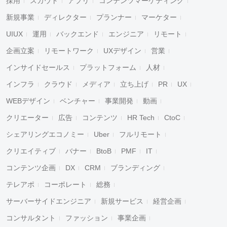
採用
スカウト
アプリ
コンテンツマーケティング
新規事業
ディレクター
プランナー
マーケター
UIUX
運用
バックエンド
エンジニア
リモート
企画立案
リモートワーク
UXデザイン
営業
インサイドセールス
プラットフォーム
人材
インフラ
クラウド
メディア
立ち上げ
PR
UX
WEBデザイン
ベンチャー
事業開発
動画
クリエーター
広告
コンテンツ
HR Tech
CtoC
シェアリングエコノミー
Uber
フルリモート
クリエイティブ
バナー
BtoB
PMF
IT
コンテンツ企画
DX
CRM
ブランディング
テレアポ
コーポレート
総務
サーバーサイドエンジニア
新規サービス
経営企画
コンサルタント
ファッション
事業企画