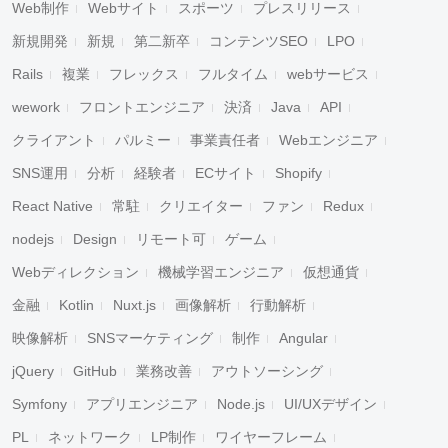
Web制作
Webサイト
スポーツ
プレスリリース
新規開発
新規
第二新卒
コンテンツSEO
LPO
Rails
複業
フレックス
フルタイム
webサービス
wework
フロントエンジニア
決済
Java
API
クライアント
パルミー
事業責任者
Webエンジニア
SNS運用
分析
経験者
ECサイト
Shopify
React Native
常駐
クリエイター
ファン
Redux
nodejs
Design
リモート可
ゲーム
Webディレクション
機械学習エンジニア
仮想通貨
金融
Kotlin
Nuxt.js
画像解析
行動解析
映像解析
SNSマーケティング
制作
Angular
jQuery
GitHub
業務改善
アウトソーシング
Symfony
アプリエンジニア
Node.js
UI/UXデザイン
PL
ネットワーク
LP制作
ワイヤーフレーム