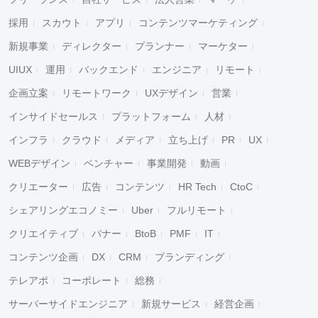
採用
スカウト
アプリ
コンテンツマーケティング
新規事業
ディレクター
プランナー
マーケター
UIUX
運用
バックエンド
エンジニア
リモート
企画立案
リモートワーク
UXデザイン
営業
インサイドセールス
プラットフォーム
人材
インフラ
クラウド
メディア
立ち上げ
PR
UX
WEBデザイン
ベンチャー
事業開発
動画
クリエーター
広告
コンテンツ
HR Tech
CtoC
シェアリングエコノミー
Uber
フルリモート
クリエイティブ
バナー
BtoB
PMF
IT
コンテンツ企画
DX
CRM
ブランディング
テレアポ
コーポレート
総務
サーバーサイドエンジニア
新規サービス
経営企画