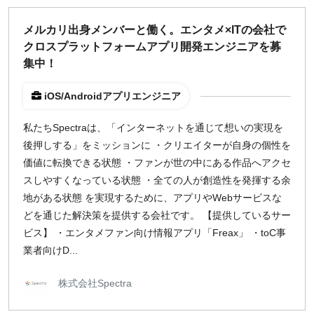
¥2,000
¥3,000
¥4,000
¥5,000〜
メルカリ出身メンバーと働く。エンタメ×ITの会社で
クロスプラットフォームアプリ開発エンジニアを募
指定なし
検索
集中！
iOS/Androidアプリエンジニア
私たちSpectraは、「インターネットを通じて想いの実現を
後押しする」をミッションに ・クリエイターが自身の個性を
価値に転換できる状態 ・ファンが世の中にある作品へアクセ
スしやすくなっている状態 ・全ての人が創造性を発揮する余
地がある状態 を実現するために、アプリやWebサービスな
どを通じた解決策を提供する会社です。 【提供しているサー
ビス】 ・エンタメファン向け情報アプリ「Freax」 ・toC事
業者向けD...
株式会社Spectra