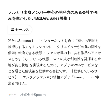
週1日
メルカリ出身メンバー中心の開発力のある会社で強
みを生かしたいBizDev/Sales募集！
地域
東京
セールス
大阪
私たちSpectraは、「インターネットを通じて想いの実現を
名古屋
後押しする」をミッションに ・クリエイターが自身の個性を
京都
価値に転換できる状態 ・ファンが世の中にある作品へアクセ
福岡
スしやすくなっている状態 ・全ての人が創造性を発揮する余
地がある状態 を実現するために、アプリやWebサービスな
募集状況
どを通じた解決策を提供する会社です。 【提供しているサー
ビス】 ・エンタメファン向け情報アプリ「Freax」 ・toC事
募集中のみ表示
業者向けD...
時給
株式会社Spectra
1,500
円 以上