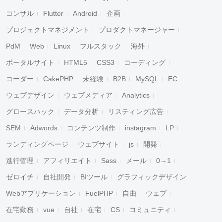
コンサル
Flutter
Android
企画
プロジェクトマネジメント
プロダクトマネージャー
PdM
Web
Linux
フルスタック
海外
ポータルサイト
HTML5
CSS3
コーディング
コーダー
CakePHP
未経験
B2B
MySQL
EC
ウェブデザイン
ウェブメディア
Analytics
グロースハック
データ分析
リスティング広告
SEM
Adwords
コンテンツ制作
instagram
LP
ランディングページ
ウェブサイト
js
開発
進行管理
アフィリエイト
Sass
メール
0→1
ゼロイチ
自社開発
BIツール
グラフィックデザイン
Webアプリケーション
FuelPHP
自由
ウェブ
在宅勤務
vue
自社
在宅
CS
コミュニティ