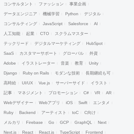
コンサルタント
ファッション
事業企画
データエンジニア
機械学習
Python
デジタル
コンサルティング
JavaScript
Salesforce
AI
人工知能
起業
CTO
スクラムマスター
テックリード
デジタルマーケティング
HubSpot
SaaS
カスタマーサポート
グローバル
外資
Adobe
イラストレーター
音楽
教育
Unity
Django
Ruby on Rails
モダンな技術
長期継続も可
高時給
UI/UX
Vue.js
サーバーサイド
イラスト
記事
マネジメント
プロモーション
C#
VR
AR
Webデザイナー
Webアプリ
iOS
Swift
エンタメ
Ruby
Backend
アーティスト
toC
C向け
メルカリ
Firebase
Go
GCP
GraphQL
Next
Next.js
React
React.js
TypeScript
Frontend