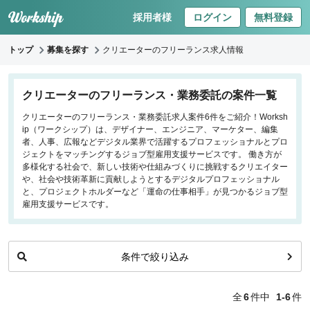
採用者様
ログイン
無料登録
トップ
募集を探す
クリエーターのフリーランス求人情報
キーワードで探す
クリエーターのフリーランス・業務委託の案件一覧
クリエーターのフリーランス・業務委託求人案件6件をご紹介！Worksh
職種
ip（ワークシップ）は、デザイナー、エンジニア、マーケター、編集
者、人事、広報などデジタル業界で活躍するプロフェッショナルとプロ
フロントエンドエンジニア
ジェクトをマッチングするジョブ型雇用支援サービスです。 働き方が
多様化する社会で、新しい技術や仕組みづくりに挑戦するクリエイター
バックエンドエンジニア
や、社会や技術革新に貢献しようとするデジタルプロフェッショナル
インフラエンジニア
と、プロジェクトホルダーなど「運命の仕事相手」が見つかるジョブ型
iOS/Androidアプリエンジニア
雇用支援サービスです。
データサイエンティスト
条件で絞り込み
働き方
リモートのみ
全
6
件中
1-6
件
リモート希望