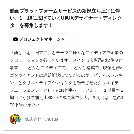
どちらでも可
動画プラットフォームサービスの新規立ち上げに伴
出社希望
い、1→10に広げていくUI/UXデザイナー・ディレク
出社のみ
ターを募集します！
プロジェクトマネージャー
特徴
直接契約
「楽しいを、日常に」をテーマに様々なアイディアで企業の
副業OK
プロモーションを行っています。メインは広告系の映像制作
新規事業
事業。 「どんなアイディアで」「どんな構成で」映像を作れ
スタートアップ
ばクライアントの課題解決につながるのか、ビジネスシンキ
土日週末OK
ングとクリエイティブシンキングを融合させたクリエイティ
ブエージェンシーとしてのお仕事をしています。 １期目〜２
期目にかけて前期比800%の成長率で拡大。３期目は目黒の1
稼働時間
50平米のオフィ...
週5日
週4日
株式会社Funusual
週3日
週2日