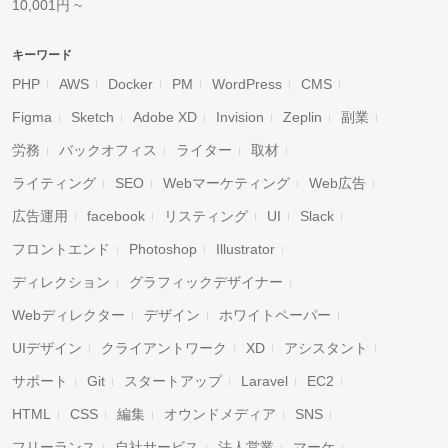
10,001円 ~
キーワード
PHP
AWS
Docker
PM
WordPress
CMS
Figma
Sketch
Adobe XD
Invision
Zeplin
副業
労務
バックオフィス
ライター
取材
ライティング
SEO
Webマーケティング
Web広告
広告運用
facebook
リスティング
UI
Slack
フロントエンド
Photoshop
Illustrator
ディレクション
グラフィックデザイナー
Webディレクター
デザイン
ホワイトペーパー
UIデザイン
クライアントワーク
XD
アシスタント
サポート
Git
スタートアップ
Laravel
EC2
HTML
CSS
編集
オウンドメディア
SNS
フリーランス
自社サービス
法人営業
マーケ