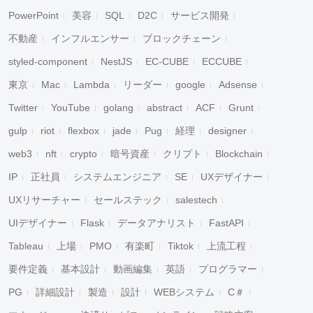
PowerPoint
美容
SQL
D2C
サービス開発
不動産
インフルエンサー
ブロックチェーン
styled-component
NestJS
EC-CUBE
ECCUBE
東京
Mac
Lambda
リーダー
google
Adsense
Twitter
YouTube
golang
abstract
ACF
Grunt
gulp
riot
flexbox
jade
Pug
経理
designer
web3
nft
crypto
暗号資産
クリプト
Blockchain
IP
正社員
システムエンジニア
SE
UXデザイナー
UXリサーチャー
セールステック
salestech
キャンセル
検索
UIデザイナー
Flask
データアナリスト
FastAPI
Tableau
上場
PMO
有楽町
Tiktok
上流工程
要件定義
基本設計
動画編集
英語
プログラマー
PG
詳細設計
製造
設計
WEBシステム
C＃