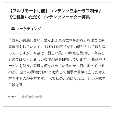
¥2,000
¥3,000
¥4,000
¥5,000〜
【フルリモート可能】コンテンツ立案〜ラフ制作ま
でご担当いただくコンテンツマーケター募集！
指定なし
検索
マーケティング
『誰もが共感し合い、愛があふれる世界を創る』を理念に事
業展開をしています。 現在は化粧品を主力商品として取り扱
っていますが、今後は「新しい美」の創造を目指し、今ある
ものではなく、新しい市場創造を目指しています。 商品やサ
ービスを使うお客様は何を求めているのか、何に困っている
のか。 全ての職種において徹底して相手の目線に立った考え
方をするのが基本です。 お客様のためになれば、いい意味で
手段は選...
株式会社未来