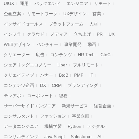
UIUX
運用
バックエンド
エンジニア
リモート
企画立案
リモートワーク
UXデザイン
営業
インサイドセールス
プラットフォーム
人材
インフラ
クラウド
メディア
立ち上げ
PR
UX
WEBデザイン
ベンチャー
事業開発
動画
クリエーター
広告
コンテンツ
HR Tech
CtoC
シェアリングエコノミー
Uber
フルリモート
クリエイティブ
バナー
BtoB
PMF
IT
コンテンツ企画
DX
CRM
ブランディング
テレアポ
コーポレート
総務
サーバーサイドエンジニア
新規サービス
経営企画
コンサルタント
ファッション
事業企画
データエンジニア
機械学習
Python
デジタル
コンサルティング
JavaScript
Salesforce
AI