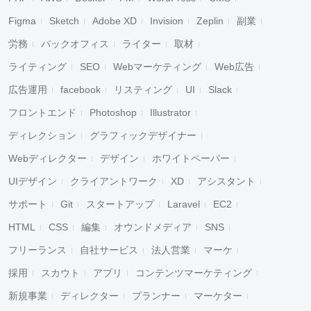
Figma
Sketch
Adobe XD
Invision
Zeplin
副業
労務
バックオフィス
ライター
取材
ライティング
SEO
Webマーケティング
Web広告
広告運用
facebook
リスティング
UI
Slack
フロントエンド
Photoshop
Illustrator
ディレクション
グラフィックデザイナー
Webディレクター
デザイン
ホワイトペーパー
UIデザイン
クライアントワーク
XD
アシスタント
サポート
Git
スタートアップ
Laravel
EC2
HTML
CSS
編集
オウンドメディア
SNS
フリーランス
自社サービス
法人営業
マーケ
採用
スカウト
アプリ
コンテンツマーケティング
新規事業
ディレクター
プランナー
マーケター