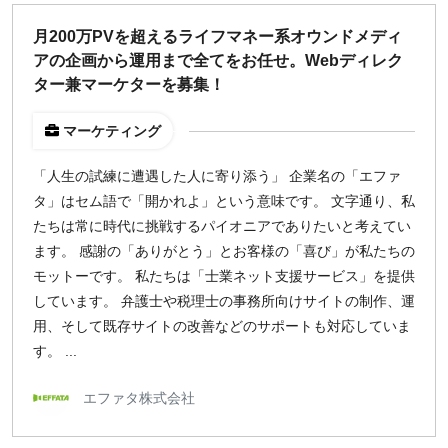
どちらでも可
月200万PVを超えるライフマネー系オウンドメディ
出社希望
アの企画から運用まで全てをお任せ。Webディレク
出社のみ
ター兼マーケターを募集！
マーケティング
特徴
直接契約
「人生の試練に遭遇した人に寄り添う」 企業名の「エファ
副業OK
タ」はセム語で「開かれよ」という意味です。 文字通り、私
新規事業
たちは常に時代に挑戦するパイオニアでありたいと考えてい
スタートアップ
ます。 感謝の「ありがとう」とお客様の「喜び」が私たちの
土日週末OK
モットーです。 私たちは「士業ネット支援サービス」を提供
しています。 弁護士や税理士の事務所向けサイトの制作、運
用、そして既存サイトの改善などのサポートも対応していま
稼働時間
す。 ...
週5日
週4日
エファタ株式会社
週3日
週2日