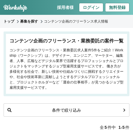
採用者様
ログイン
無料登録
トップ
募集を探す
コンテンツ企画のフリーランス求人情報
キーワードで探す
コンテンツ企画のフリーランス・業務委託の案件一覧
コンテンツ企画のフリーランス・業務委託求人案件5件をご紹介！Work
職種
ship（ワークシップ）は、デザイナー、エンジニア、マーケター、編集
者、人事、広報などデジタル業界で活躍するプロフェッショナルとプロ
フロントエンドエンジニア
ジェクトをマッチングするジョブ型雇用支援サービスです。 働き方が
多様化する社会で、新しい技術や仕組みづくりに挑戦するクリエイター
バックエンドエンジニア
や、社会や技術革新に貢献しようとするデジタルプロフェッショナル
インフラエンジニア
と、プロジェクトホルダーなど「運命の仕事相手」が見つかるジョブ型
iOS/Androidアプリエンジニア
雇用支援サービスです。
データサイエンティスト
条件で絞り込み
働き方
リモートのみ
全
5
件中
1-5
件
リモート希望