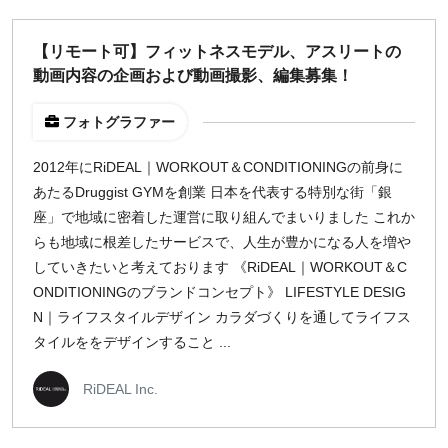
週1日
【リモート可】フィットネスモデル、アスリートの
動画内容の企画および動画撮影、編集募集！
地域
東京
フォトグラファー
大阪
2012年にRiDEAL｜WORKOUT＆CONDITIONINGの前身に
名古屋
あたるDruggist GYMを創業 日本を代表する特別な街「銀
京都
座」で地域に密着した運営に取り組んでまいりました これか
福岡
らも地域に根差したサービスで、人生が豊かになる人を増や
していきたいと考えております 《RiDEAL｜WORKOUT＆C
募集状況
ONDITIONINGのブランドコンセプト》 LIFESTYLE DESIG
N｜ライフスタイルデザイン カラダづくりを通してライフス
募集中のみ表示
タイルををデザインすること ...
時給
RiDEAL Inc.
1,500
円 以上