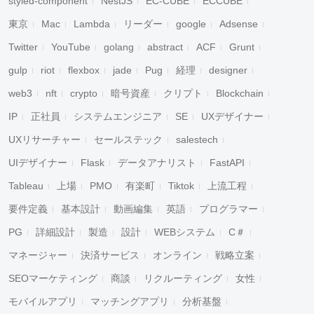
styled-component
NestJS
EC-CUBE
ECCUBE
東京
Mac
Lambda
リーダー
google
Adsense
Twitter
YouTube
golang
abstract
ACF
Grunt
gulp
riot
flexbox
jade
Pug
経理
designer
web3
nft
crypto
暗号資産
クリプト
Blockchain
IP
正社員
システムエンジニア
SE
UXデザイナー
UXリサーチャー
セールステック
salestech
UIデザイナー
Flask
データアナリスト
FastAPI
Tableau
上場
PMO
有楽町
Tiktok
上流工程
要件定義
基本設計
動画編集
英語
プログラマー
キャンセル
検索
PG
詳細設計
製造
設計
WEBシステム
C＃
マネージャー
決済サービス
オンライン
戦略立案
SEOマーケティング
商談
リクルーティング
女性
モバイルアプリ
マッチングアプリ
分析基盤