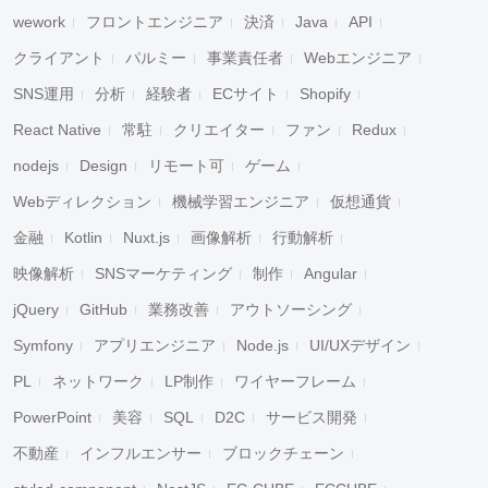
wework
フロントエンジニア
決済
Java
API
クライアント
パルミー
事業責任者
Webエンジニア
SNS運用
分析
経験者
ECサイト
Shopify
React Native
常駐
クリエイター
ファン
Redux
nodejs
Design
リモート可
ゲーム
Webディレクション
機械学習エンジニア
仮想通貨
金融
Kotlin
Nuxt.js
画像解析
行動解析
映像解析
SNSマーケティング
制作
Angular
jQuery
GitHub
業務改善
アウトソーシング
Symfony
アプリエンジニア
Node.js
UI/UXデザイン
PL
ネットワーク
LP制作
ワイヤーフレーム
PowerPoint
美容
SQL
D2C
サービス開発
不動産
インフルエンサー
ブロックチェーン