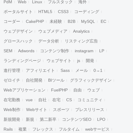
PdM
Web
Linux
フルスタック
海外
ポータルサイト
HTML5
CSS3
コーディング
コーダー
CakePHP
未経験
B2B
MySQL
EC
ウェブデザイン
ウェブメディア
Analytics
グロースハック
データ分析
リスティング広告
SEM
Adwords
コンテンツ制作
instagram
LP
ランディングページ
ウェブサイト
js
開発
進行管理
アフィリエイト
Sass
メール
0→1
ゼロイチ
自社開発
BIツール
グラフィックデザイン
Webアプリケーション
FuelPHP
自由
ウェブ
在宅勤務
vue
自社
在宅
CS
コミュニティ
Web制作
Webサイト
スポーツ
プレスリリース
新規開発
新規
第二新卒
コンテンツSEO
LPO
Rails
複業
フレックス
フルタイム
webサービス