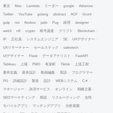
東京
Mac
Lambda
リーダー
google
Adsense
Twitter
YouTube
golang
abstract
ACF
Grunt
gulp
riot
flexbox
jade
Pug
経理
designer
web3
nft
crypto
暗号資産
クリプト
Blockchain
IP
正社員
システムエンジニア
SE
UXデザイナー
UXリサーチャー
セールステック
salestech
UIデザイナー
Flask
データアナリスト
FastAPI
Tableau
上場
PMO
有楽町
Tiktok
上流工程
要件定義
基本設計
動画編集
英語
プログラマー
PG
詳細設計
製造
設計
WEBシステム
C＃
マネージャー
決済サービス
オンライン
戦略立案
SEOマーケティング
商談
リクルーティング
女性
モバイルアプリ
マッチングアプリ
分析基盤