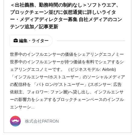
＜出社義務、勤務時間の制約なし＞ソフトウエア、
ブロックチェーン並びに仮想通貨に詳しいライタ
¥2,000
¥3,000
¥4,000
¥5,000〜
ー・メディアディレクター募集 自社メディアのコン
指定なし
検索
テンツ追加／記事更新
編集・ライター
世界中のインフルエンサーの価値をシェアリングエコノミー
世界中のインフルエンサーが持つ価値を有料でシェアするシ
ェアリングエコノミーです。 （ビジネスモデル: Airbnb)
「インフルエンサー/ホストユーザー」のソーシャルメディア
の配信枠を 「パトロン/ゲストユーザー」(スポンサー: 広告
依頼主、フォロワー: ファン層)へ貸し出し、インフルエンサ
ーの影響力をシェアするブロックチェーンベースのインフル
エンサーシ...
株式会社PATRON