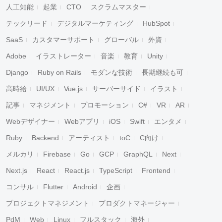
人工知能
起業
CTO
スクラムマスター
テックリード
デジタルマーケティング
HubSpot
SaaS
カスタマーサポート
グローバル
外資
Adobe
イラストレーター
音楽
教育
Unity
Django
Ruby on Rails
モダンな技術
長期継続も可
高時給
UI/UX
Vue.js
サーバーサイド
イラスト
記事
マネジメント
プロモーション
C#
VR
AR
Webデザイナー
Webアプリ
iOS
Swift
エンタメ
Ruby
Backend
アーティスト
toC
C向け
メルカリ
Firebase
Go
GCP
GraphQL
Next
Next.js
React
React.js
TypeScript
Frontend
コンサル
Flutter
Android
企画
プロジェクトマネジメント
プロダクトマネージャー
PdM
Web
Linux
フルスタック
海外