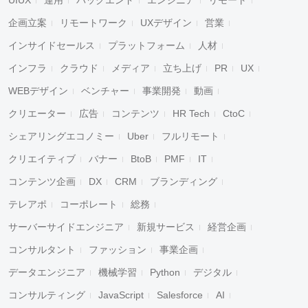
UIUX
運用
バックエンド
エンジニア
リモート
企画立案
リモートワーク
UXデザイン
営業
インサイドセールス
プラットフォーム
人材
インフラ
クラウド
メディア
立ち上げ
PR
UX
WEBデザイン
ベンチャー
事業開発
動画
クリエーター
広告
コンテンツ
HR Tech
CtoC
シェアリングエコノミー
Uber
フルリモート
クリエイティブ
バナー
BtoB
PMF
IT
コンテンツ企画
DX
CRM
ブランディング
テレアポ
コーポレート
総務
サーバーサイドエンジニア
新規サービス
経営企画
コンサルタント
ファッション
事業企画
データエンジニア
機械学習
Python
デジタル
コンサルティング
JavaScript
Salesforce
AI