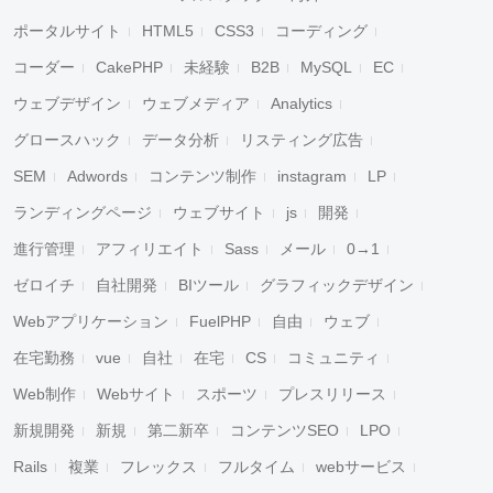
ポータルサイト
HTML5
CSS3
コーディング
コーダー
CakePHP
未経験
B2B
MySQL
EC
ウェブデザイン
ウェブメディア
Analytics
グロースハック
データ分析
リスティング広告
SEM
Adwords
コンテンツ制作
instagram
LP
ランディングページ
ウェブサイト
js
開発
進行管理
アフィリエイト
Sass
メール
0→1
ゼロイチ
自社開発
BIツール
グラフィックデザイン
Webアプリケーション
FuelPHP
自由
ウェブ
在宅勤務
vue
自社
在宅
CS
コミュニティ
Web制作
Webサイト
スポーツ
プレスリリース
新規開発
新規
第二新卒
コンテンツSEO
LPO
Rails
複業
フレックス
フルタイム
webサービス