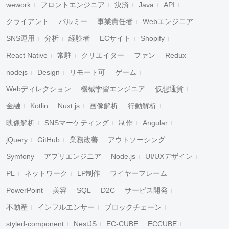
wework
フロントエンジニア
決済
Java
API
クライアント
パルミー
事業責任者
Webエンジニア
SNS運用
分析
経験者
ECサイト
Shopify
React Native
常駐
クリエイター
ファン
Redux
nodejs
Design
リモート可
ゲーム
Webディレクション
機械学習エンジニア
仮想通貨
金融
Kotlin
Nuxt.js
画像解析
行動解析
キャンセル
検索
映像解析
SNSマーケティング
制作
Angular
jQuery
GitHub
業務改善
アウトソーシング
Symfony
アプリエンジニア
Node.js
UI/UXデザイン
PL
ネットワーク
LP制作
ワイヤーフレーム
PowerPoint
美容
SQL
D2C
サービス開発
不動産
インフルエンサー
ブロックチェーン
styled-component
NestJS
EC-CUBE
ECCUBE