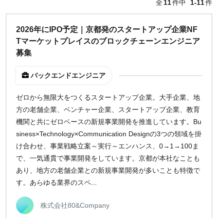
全
11
件中
1-11
件
どちらでも可
出社希望
2026年にIPO予定｜京都発のスタートアップ企業NF
出社のみ
Tマーケットプレイスのブロックチェーンエンジニア
募集
特徴
バックエンドエンジニア
直接契約
副業OK
ゼロから無限大をつくるスタートアップ企業。大手企業、地
新規事業
方の老舗企業、ベンチャー企業、スタートアップ企業、教育
スタートアップ
機関と共にゼロベースの新規事業開発を推進しています。Bu
土日週末OK
siness×Technology×Communication Designの3つの領域を掛
け合わせ、事業戦略立案～実行～エンハンス、0→1→100ま
で、一気通貫で事業開発をしています。京都が本社なことも
稼働時間
あり、地方の老舗企業との新規事業開発が多いことも特徴で
週5日
す。あらゆる業界のスペ...
週4日
週3日
株式会社80&Company
週2日