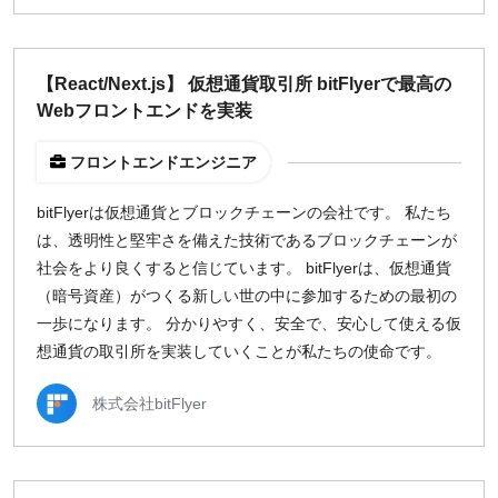
週1日
【React/Next.js】 仮想通貨取引所 bitFlyerで最高の
地域
Webフロントエンドを実装
東京
大阪
フロントエンドエンジニア
名古屋
bitFlyerは仮想通貨とブロックチェーンの会社です。 私たち
京都
は、透明性と堅牢さを備えた技術であるブロックチェーンが
福岡
社会をより良くすると信じています。 bitFlyerは、仮想通貨
（暗号資産）がつくる新しい世の中に参加するための最初の
募集状況
一歩になります。 分かりやすく、安全で、安心して使える仮
想通貨の取引所を実装していくことが私たちの使命です。
募集中のみ表示
株式会社bitFlyer
時給
1,500
円 以上