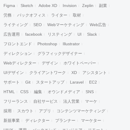
Figma
Sketch
Adobe XD
Invision
Zeplin
副業
労務
バックオフィス
ライター
取材
ライティング
SEO
Webマーケティング
Web広告
広告運用
facebook
リスティング
UI
Slack
フロントエンド
Photoshop
Illustrator
ディレクション
グラフィックデザイナー
Webディレクター
デザイン
ホワイトペーパー
UIデザイン
クライアントワーク
XD
アシスタント
サポート
Git
スタートアップ
Laravel
EC2
HTML
CSS
編集
オウンドメディア
SNS
フリーランス
自社サービス
法人営業
マーケ
採用
スカウト
アプリ
コンテンツマーケティング
新規事業
ディレクター
プランナー
マーケター