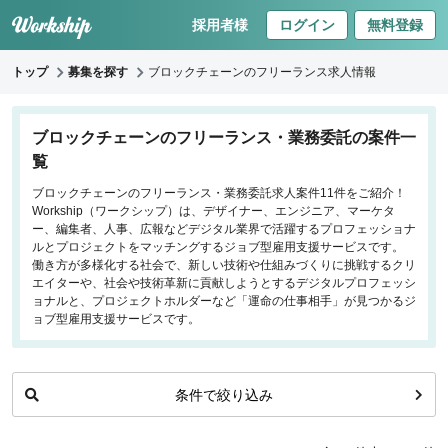
採用者様
ログイン
無料登録
トップ
募集を探す
ブロックチェーンのフリーランス求人情報
キーワードで探す
ブロックチェーンのフリーランス・業務委託の案件一
覧
職種
ブロックチェーンのフリーランス・業務委託求人案件11件をご紹介！
Workship（ワークシップ）は、デザイナー、エンジニア、マーケタ
フロントエンドエンジニア
ー、編集者、人事、広報などデジタル業界で活躍するプロフェッショナ
バックエンドエンジニア
ルとプロジェクトをマッチングするジョブ型雇用支援サービスです。
働き方が多様化する社会で、新しい技術や仕組みづくりに挑戦するクリ
インフラエンジニア
エイターや、社会や技術革新に貢献しようとするデジタルプロフェッシ
iOS/Androidアプリエンジニア
ョナルと、プロジェクトホルダーなど「運命の仕事相手」が見つかるジ
ョブ型雇用支援サービスです。
データサイエンティスト
働き方
条件で絞り込み
リモートのみ
リモート希望