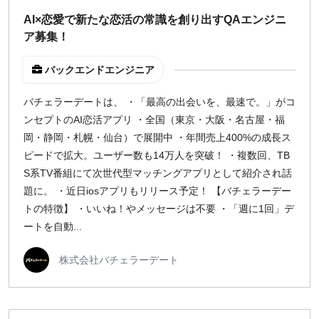
週1日
AI×恋愛で新たな恋活の常識を創り出すQAエンジニ
ア募集！
地域
バックエンドエンジニア
東京
大阪
バチェラーデートは、 ・「最高の出会いを、最速で。」がコ
ンセプトのAI恋活アプリ ・全国（東京・大阪・名古屋・福
名古屋
岡・静岡・札幌・仙台）で展開中 ・年間売上400%の成長ス
京都
ピードで拡大。ユーザー数も14万人を突破！ ・複数回、TB
福岡
S系TV番組にて次世代型マッチングアプリとして紹介され話
題に。 ・近日iosアプリもリリース予定！ 【バチェラーデー
募集状況
トの特徴】 ・いいね！やメッセージは不要 ・「週に1回」デ
ートを自動...
募集中のみ表示
株式会社バチェラーデート
時給
1,500
円 以上