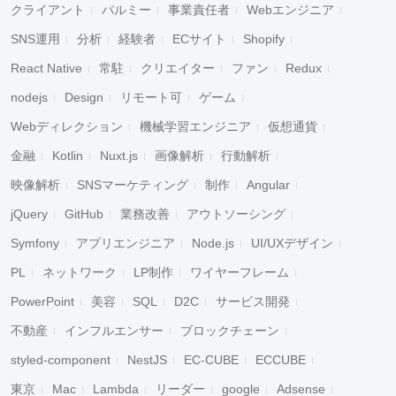
クライアント
パルミー
事業責任者
Webエンジニア
SNS運用
分析
経験者
ECサイト
Shopify
React Native
常駐
クリエイター
ファン
Redux
nodejs
Design
リモート可
ゲーム
Webディレクション
機械学習エンジニア
仮想通貨
金融
Kotlin
Nuxt.js
画像解析
行動解析
映像解析
SNSマーケティング
制作
Angular
jQuery
GitHub
業務改善
アウトソーシング
Symfony
アプリエンジニア
Node.js
UI/UXデザイン
PL
ネットワーク
LP制作
ワイヤーフレーム
PowerPoint
美容
SQL
D2C
サービス開発
不動産
インフルエンサー
ブロックチェーン
styled-component
NestJS
EC-CUBE
ECCUBE
東京
Mac
Lambda
リーダー
google
Adsense