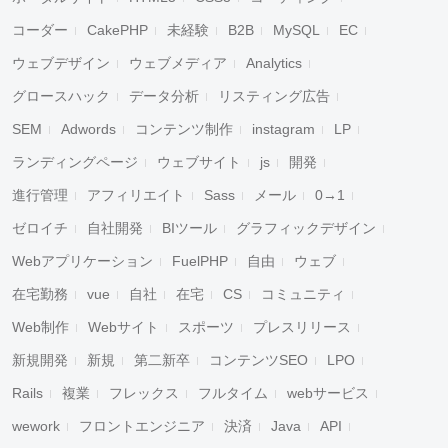
コーダー
CakePHP
未経験
B2B
MySQL
EC
ウェブデザイン
ウェブメディア
Analytics
グロースハック
データ分析
リスティング広告
SEM
Adwords
コンテンツ制作
instagram
LP
ランディングページ
ウェブサイト
js
開発
進行管理
アフィリエイト
Sass
メール
0→1
ゼロイチ
自社開発
BIツール
グラフィックデザイン
Webアプリケーション
FuelPHP
自由
ウェブ
在宅勤務
vue
自社
在宅
CS
コミュニティ
Web制作
Webサイト
スポーツ
プレスリリース
新規開発
新規
第二新卒
コンテンツSEO
LPO
Rails
複業
フレックス
フルタイム
webサービス
wework
フロントエンジニア
決済
Java
API