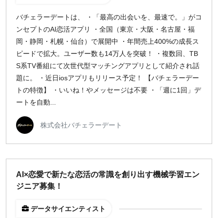
バチェラーデートは、 ・「最高の出会いを、最速で。」がコ
ンセプトのAI恋活アプリ ・全国（東京・大阪・名古屋・福
岡・静岡・札幌・仙台）で展開中 ・年間売上400%の成長ス
ピードで拡大。ユーザー数も14万人を突破！ ・複数回、TB
S系TV番組にて次世代型マッチングアプリとして紹介され話
題に。 ・近日iosアプリもリリース予定！ 【バチェラーデー
トの特徴】 ・いいね！やメッセージは不要 ・「週に1回」デ
ートを自動...
株式会社バチェラーデート
AI×恋愛で新たな恋活の常識を創り出す機械学習エン
ジニア募集！
データサイエンティスト