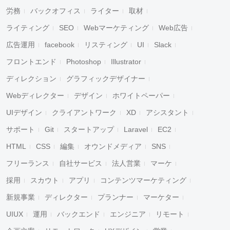
労務
バックオフィス
ライター
取材
ライティング
SEO
Webマーケティング
Web広告
広告運用
facebook
リスティング
UI
Slack
フロントエンド
Photoshop
Illustrator
ディレクション
グラフィックデザイナー
Webディレクター
デザイン
ホワイトペーパー
UIデザイン
クライアントワーク
XD
アシスタント
サポート
Git
スタートアップ
Laravel
EC2
HTML
CSS
編集
オウンドメディア
SNS
フリーランス
自社サービス
法人営業
マーケ
採用
スカウト
アプリ
コンテンツマーケティング
新規事業
ディレクター
プランナー
マーケター
UIUX
運用
バックエンド
エンジニア
リモート