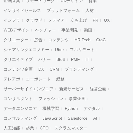
企画立案
リモートワーク
UXデザイン
営業
インサイドセールス
プラットフォーム
人材
インフラ
クラウド
メディア
立ち上げ
PR
UX
WEBデザイン
ベンチャー
事業開発
動画
クリエーター
広告
コンテンツ
HR Tech
CtoC
シェアリングエコノミー
Uber
フルリモート
クリエイティブ
バナー
BtoB
PMF
IT
コンテンツ企画
DX
CRM
ブランディング
テレアポ
コーポレート
総務
サーバーサイドエンジニア
新規サービス
経営企画
コンサルタント
ファッション
事業企画
キャンセル
検索
データエンジニア
機械学習
Python
デジタル
コンサルティング
JavaScript
Salesforce
AI
人工知能
起業
CTO
スクラムマスター