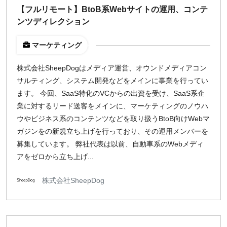
【フルリモート】BtoB系Webサイトの運用、コンテ
¥2,000
¥3,000
¥4,000
¥5,000〜
ンツディレクション
指定なし
検索
マーケティング
株式会社SheepDogはメディア運営、オウンドメディアコン
サルティング、システム開発などをメインに事業を行ってい
ます。 今回、SaaS特化のVCからの出資を受け、SaaS系企
業に対するリード送客をメインに、マーケティングのノウハ
ウやビジネス系のコンテンツなどを取り扱うBtoB向けWebマ
ガジンをの新規立ち上げを行っており、その運用メンバーを
募集しています。 弊社代表は以前、自動車系のWebメディ
アをゼロから立ち上げ...
株式会社SheepDog