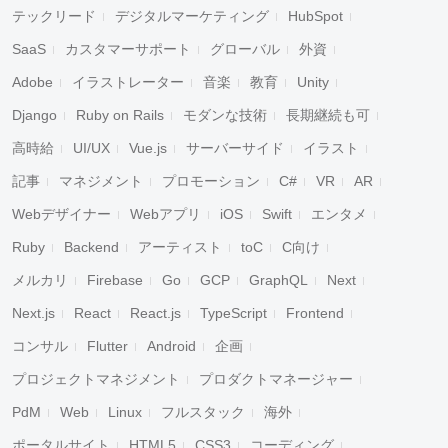
テックリード
デジタルマーケティング
HubSpot
SaaS
カスタマーサポート
グローバル
外資
Adobe
イラストレーター
音楽
教育
Unity
Django
Ruby on Rails
モダンな技術
長期継続も可
高時給
UI/UX
Vue.js
サーバーサイド
イラスト
記事
マネジメント
プロモーション
C#
VR
AR
Webデザイナー
Webアプリ
iOS
Swift
エンタメ
Ruby
Backend
アーティスト
toC
C向け
メルカリ
Firebase
Go
GCP
GraphQL
Next
Next.js
React
React.js
TypeScript
Frontend
コンサル
Flutter
Android
企画
プロジェクトマネジメント
プロダクトマネージャー
PdM
Web
Linux
フルスタック
海外
ポータルサイト
HTML5
CSS3
コーディング