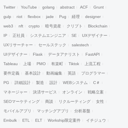
Twitter
YouTube
golang
abstract
ACF
Grunt
gulp
riot
flexbox
jade
Pug
経理
designer
web3
nft
crypto
暗号資産
クリプト
Blockchain
IP
正社員
システムエンジニア
SE
UXデザイナー
UXリサーチャー
セールステック
salestech
UIデザイナー
Flask
データアナリスト
FastAPI
Tableau
上場
PMO
有楽町
Tiktok
上流工程
要件定義
基本設計
動画編集
英語
プログラマー
PG
詳細設計
製造
設計
WEBシステム
C＃
マネージャー
決済サービス
オンライン
戦略立案
SEOマーケティング
商談
リクルーティング
女性
モバイルアプリ
マッチングアプリ
分析基盤
Embulk
ETL
ELT
Workship限定案件
イチジュウ