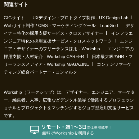
関連サイト
GIGサイト
UXデザイン・プロトタイプ制作 - UX Design Lab
Webサイト制作 / CMS・マーケティングツール - LeadGrid
デザ
イナー特化の採用支援サービス - クロスデザイナー
インフラエ
ンジニア特化の採用支援サービス - クロスネットワーク
エンジ
ニア・デザイナーのフリーランス採用 - Workship
エンジニアの
採用支援・人材紹介 - Workship CAREER
日本最大級のHR・フ
リーランスメディア - Workship MAGAZINE
コンテンツマーケ
ティング総合パートナー - コンマルク
Workship（ワークシップ）は、デザイナー、エンジニア、マーケタ
ー、編集者、人事、広報などデジタル業界で活躍するプロフェッシ
ョナルとプロジェクトをマッチングするジョブ型雇用支援サービス
です。
働き方が多様化する社会で、新しい技術や仕組みづくりに挑戦する
クリエイターや、社会や技術革新に貢献しようとするデジタルプロ
フェッショナルと、プロジェクトホルダーなど「運命の仕事相手」