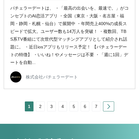
バチェラーデートは、 ・「最高の出会いを、最速で。」がコ
ンセプトのAI恋活アプリ ・全国（東京・大阪・名古屋・福
岡・静岡・札幌・仙台）で展開中 ・年間売上400%の成長ス
ピードで拡大。ユーザー数も14万人を突破！ ・複数回、TB
S系TV番組にて次世代型マッチングアプリとして紹介され話
題に。 ・近日iosアプリもリリース予定！ 【バチェラーデー
トの特徴】 ・いいね！やメッセージは不要 ・「週に1回」デ
ートを自動...
株式会社バチェラーデート
Next
1
2
3
4
5
6
7