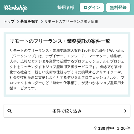
採用者様
ログイン
無料登録
トップ
募集を探す
リモートのフリーランス求人情報
キーワードで探す
リモートのフリーランス・業務委託の案件一覧
リモートのフリーランス・業務委託求人案件130件をご紹介！Workship
職種
（ワークシップ）は、デザイナー、エンジニア、マーケター、編集者、
人事、広報などデジタル業界で活躍するプロフェッショナルとプロジェ
フロントエンドエンジニア
クトをマッチングするジョブ型雇用支援サービスです。 働き方が多様
化する社会で、新しい技術や仕組みづくりに挑戦するクリエイターや、
バックエンドエンジニア
社会や技術革新に貢献しようとするデジタルプロフェッショナルと、プ
インフラエンジニア
ロジェクトホルダーなど「運命の仕事相手」が見つかるジョブ型雇用支
iOS/Androidアプリエンジニア
援サービスです。
データサイエンティスト
条件で絞り込み
働き方
リモートのみ
全
130
件中
1-20
件
リモート希望