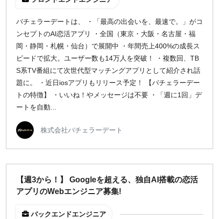
バチェラーデートは、 ・「最高の出会いを、最速で。」がコ
ンセプトのAI恋活アプリ ・全国（東京・大阪・名古屋・福
岡・静岡・札幌・仙台）で展開中 ・年間売上400%の成長ス
ピードで拡大。ユーザー数も14万人を突破！ ・複数回、TB
S系TV番組にて次世代型マッチングアプリとして紹介され話
題に。 ・近日iosアプリもリリース予定！ 【バチェラーデー
トの特徴】 ・いいね！やメッセージは不要 ・「週に1回」デ
ートを自動...
株式会社バチェラーデート
【週3から！】 Googleを超える、独自AI搭載の恋活
アプリのWebエンジニア募集!
バックエンドエンジニア