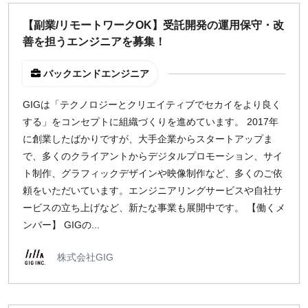
どちらでも可
【副業/リモートワークOK】受託開発の運用保守・改
出社希望
善を担うエンジニアを募集！
出社のみ
バックエンドエンジニア
特徴
GIGは「テクノロジーとクリエイティブでセカイをより良く
直接契約
する」をコンセプトに組織づくりを進めています。 2017年
副業OK
に創業したばかりですが、大手企業からスタートアップま
新規事業
で、多くのクライアントからデジタルプロモーション、サイ
スタートアップ
ト制作、グラフィックデザインや映像制作など、多くのご依
土日週末OK
頼をいただいています。エンジニアリングサービスや自社サ
ービスの立ち上げなど、新たな事業も展開中です。 【働くメ
ンバー】 GIGの...
稼働時間
週5日
株式会社GIG
週4日
週3日
週2日