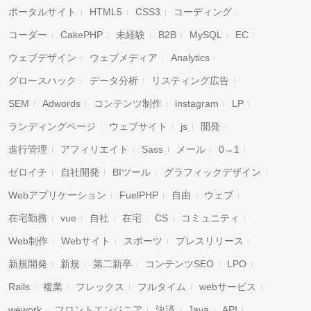
ポータルサイト
HTML5
CSS3
コーディング
コーダー
CakePHP
未経験
B2B
MySQL
EC
ウェブデザイン
ウェブメディア
Analytics
グロースハック
データ分析
リスティング広告
SEM
Adwords
コンテンツ制作
instagram
LP
ランディングページ
ウェブサイト
js
開発
進行管理
アフィリエイト
Sass
メール
0→1
ゼロイチ
自社開発
BIツール
グラフィックデザイン
Webアプリケーション
FuelPHP
自由
ウェブ
在宅勤務
vue
自社
在宅
CS
コミュニティ
Web制作
Webサイト
スポーツ
プレスリリース
新規開発
新規
第二新卒
コンテンツSEO
LPO
Rails
複業
フレックス
フルタイム
webサービス
wework
フロントエンジニア
決済
Java
API