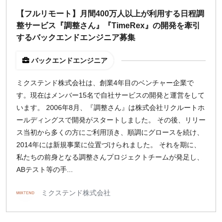
週1日
【フルリモート】月間400万人以上が利用する日程調
整サービス『調整さん』『TimeRex』の開発を牽引
するバックエンドエンジニア募集
地域
東京
バックエンドエンジニア
大阪
ミクステンド株式会社は、創業4年目のベンチャー企業で
名古屋
す。現在はメンバー15名で自社サービスの開発と運営をして
京都
います。 2006年8月、『調整さん』は株式会社リクルートホ
福岡
ールディングスで開発がスタートしました。 その後、リリー
ス当初から多くの方にご利用頂き、順調にグロースを続け、
募集状況
2014年には新規事業に位置づけられました。 それを期に、
私たちの前身となる調整さんプロジェクトチームが発足し、
募集中のみ表示
ABテスト等の手...
時給
ミクステンド株式会社
1,500
円 以上