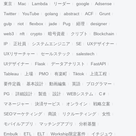
東京
Mac
Lambda
リーダー
google
Adsense
Twitter
YouTube
golang
abstract
ACF
Grunt
gulp
riot
flexbox
jade
Pug
経理
designer
web3
nft
crypto
暗号資産
クリプト
Blockchain
キャンセル
検索
IP
正社員
システムエンジニア
SE
UXデザイナー
UXリサーチャー
セールステック
salestech
UIデザイナー
Flask
データアナリスト
FastAPI
Tableau
上場
PMO
有楽町
Tiktok
上流工程
要件定義
基本設計
動画編集
英語
プログラマー
PG
詳細設計
製造
設計
WEBシステム
C＃
マネージャー
決済サービス
オンライン
戦略立案
SEOマーケティング
商談
リクルーティング
女性
モバイルアプリ
マッチングアプリ
分析基盤
Embulk
ETL
ELT
Workship限定案件
イチジュウ