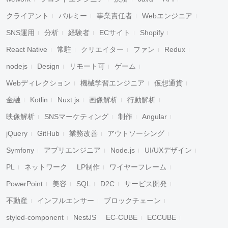
クライアント
パルミー
事業責任者
Webエンジニア
SNS運用
分析
経験者
ECサイト
Shopify
React Native
常駐
クリエイター
ファン
Redux
nodejs
Design
リモート可
ゲーム
Webディレクション
機械学習エンジニア
仮想通貨
金融
Kotlin
Nuxt.js
画像解析
行動解析
映像解析
SNSマーケティング
制作
Angular
jQuery
GitHub
業務改善
アウトソーシング
Symfony
アプリエンジニア
Node.js
UI/UXデザイン
PL
ネットワーク
LP制作
ワイヤーフレーム
PowerPoint
美容
SQL
D2C
サービス開発
不動産
インフルエンサー
ブロックチェーン
styled-component
NestJS
EC-CUBE
ECCUBE