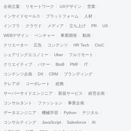
企画立案
リモートワーク
UXデザイン
営業
インサイドセールス
プラットフォーム
人材
インフラ
クラウド
メディア
立ち上げ
PR
UX
WEBデザイン
ベンチャー
事業開発
動画
クリエーター
広告
コンテンツ
HR Tech
CtoC
シェアリングエコノミー
Uber
フルリモート
クリエイティブ
バナー
BtoB
PMF
IT
コンテンツ企画
DX
CRM
ブランディング
テレアポ
コーポレート
総務
サーバーサイドエンジニア
新規サービス
経営企画
コンサルタント
ファッション
事業企画
データエンジニア
機械学習
Python
デジタル
コンサルティング
JavaScript
Salesforce
AI