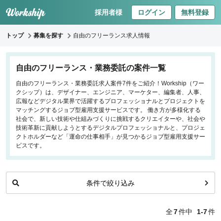
採用者様
ログイン
無料登録
トップ
募集を探す
自由のフリーランス求人情報
キーワードで探す
自由のフリーランス・業務委託の案件一覧
自由のフリーランス・業務委託求人案件7件をご紹介！Workship（ワー
職種
クシップ）は、デザイナー、エンジニア、マーケター、編集者、人事、
広報などデジタル業界で活躍するプロフェッショナルとプロジェクトを
フロントエンドエンジニア
マッチングするジョブ型雇用支援サービスです。 働き方が多様化する
社会で、新しい技術や仕組みづくりに挑戦するクリエイターや、社会や
バックエンドエンジニア
技術革新に貢献しようとするデジタルプロフェッショナルと、プロジェ
インフラエンジニア
クトホルダーなど「運命の仕事相手」が見つかるジョブ型雇用支援サー
iOS/Androidアプリエンジニア
ビスです。
データサイエンティスト
条件で絞り込み
働き方
リモートのみ
全
7
件中
1-7
件
リモート希望