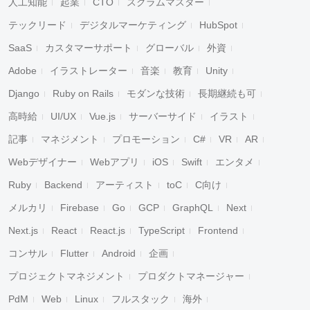
人工知能
起業
CTO
スクラムマスター
テックリード
デジタルマーケティング
HubSpot
SaaS
カスタマーサポート
グローバル
外資
Adobe
イラストレーター
音楽
教育
Unity
Django
Ruby on Rails
モダンな技術
長期継続も可
高時給
UI/UX
Vue.js
サーバーサイド
イラスト
記事
マネジメント
プロモーション
C#
VR
AR
Webデザイナー
Webアプリ
iOS
Swift
エンタメ
Ruby
Backend
アーティスト
toC
C向け
メルカリ
Firebase
Go
GCP
GraphQL
Next
Next.js
React
React.js
TypeScript
Frontend
コンサル
Flutter
Android
企画
プロジェクトマネジメント
プロダクトマネージャー
PdM
Web
Linux
フルスタック
海外