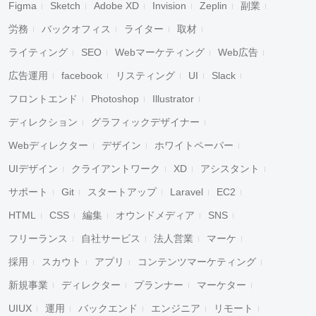
Figma
Sketch
Adobe XD
Invision
Zeplin
副業
労務
バックオフィス
ライター
取材
ライティング
SEO
Webマーケティング
Web広告
広告運用
facebook
リスティング
UI
Slack
フロントエンド
Photoshop
Illustrator
ディレクション
グラフィックデザイナー
Webディレクター
デザイン
ホワイトペーパー
UIデザイン
クライアントワーク
XD
アシスタント
サポート
Git
スタートアップ
Laravel
EC2
HTML
CSS
編集
オウンドメディア
SNS
フリーランス
自社サービス
法人営業
マーケ
採用
スカウト
アプリ
コンテンツマーケティング
新規事業
ディレクター
プランナー
マーケター
UIUX
運用
バックエンド
エンジニア
リモート