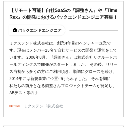
どちらでも可
【リモート可能】自社SaaSの『調整さん』や『Time
出社希望
Rex』の開発におけるバックエンドエンジニア募集！
出社のみ
バックエンドエンジニア
特徴
ミクステンド株式会社は、創業4年目のベンチャー企業で
直接契約
す。現在はメンバー15名で自社サービスの開発と運営をして
副業OK
います。 2006年8月、『調整さん』は株式会社リクルートホ
新規事業
ールディングスで開発がスタートしました。 その後、リリー
スタートアップ
ス当初から多くの方にご利用頂き、順調にグロースを続け、
土日週末OK
2014年には新規事業に位置づけられました。 それを期に、
私たちの前身となる調整さんプロジェクトチームが発足し、
ABテスト等の手...
稼働時間
週5日
ミクステンド株式会社
週4日
週3日
週2日