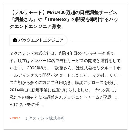
¥2,000
¥3,000
¥4,000
¥5,000〜
【フルリモート】MAU400万超の日程調整サービス
『調整さん』や『TimeRex』の開発を牽引するバッ
指定なし
検索
クエンドエンジニア募集
バックエンドエンジニア
ミクステンド株式会社は、創業4年目のベンチャー企業で
す。現在はメンバー10名で自社サービスの開発と運営をして
います。 2006年8月、『調整さん』は株式会社リクルートホ
ールディングスで開発がスタートしました。 その後、リリー
ス当初から多くの方にご利用頂き、順調にグロースを続け、
2014年には新規事業に位置づけられました。 それを期に、
私たちの前身となる調整さんプロジェクトチームが発足し、
ABテスト等の手...
ミクステンド株式会社