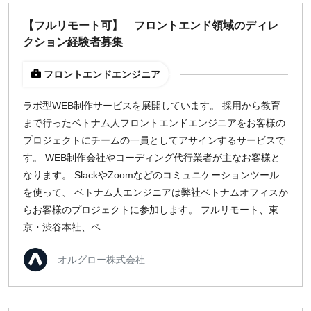
どちらでも可
【フルリモート可】 フロントエンド領域のディレ
出社希望
クション経験者募集
出社のみ
フロントエンドエンジニア
特徴
ラボ型WEB制作サービスを展開しています。 採用から教育
直接契約
まで行ったベトナム人フロントエンドエンジニアをお客様の
副業OK
プロジェクトにチームの一員としてアサインするサービスで
新規事業
す。 WEB制作会社やコーディング代行業者が主なお客様と
スタートアップ
なります。 SlackやZoomなどのコミュニケーションツール
土日週末OK
を使って、 ベトナム人エンジニアは弊社ベトナムオフィスか
らお客様のプロジェクトに参加します。 フルリモート、東
京・渋谷本社、ベ...
稼働時間
週5日
オルグロー株式会社
週4日
週3日
週2日