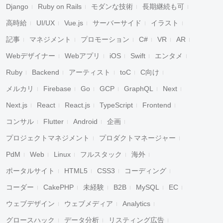
Django
Ruby on Rails
モダンな技術
長期継続も可
高時給
UI/UX
Vue.js
サーバーサイド
イラスト
記事
マネジメント
プロモーション
C#
VR
AR
Webデザイナー
Webアプリ
iOS
Swift
エンタメ
Ruby
Backend
アーティスト
toC
C向け
メルカリ
Firebase
Go
GCP
GraphQL
Next
Next.js
React
React.js
TypeScript
Frontend
コンサル
Flutter
Android
企画
プロジェクトマネジメント
プロダクトマネージャー
PdM
Web
Linux
フルスタック
海外
ポータルサイト
HTML5
CSS3
コーディング
コーダー
CakePHP
未経験
B2B
MySQL
EC
ウェブデザイン
ウェブメディア
Analytics
グロースハック
データ分析
リスティング広告