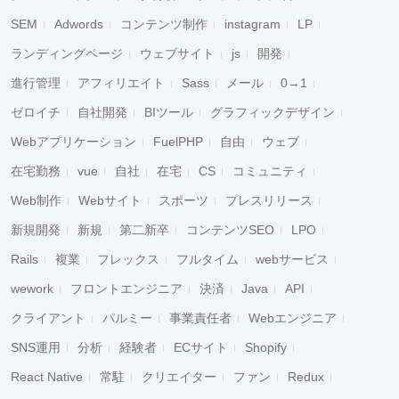
SEM
Adwords
コンテンツ制作
instagram
LP
ランディングページ
ウェブサイト
js
開発
進行管理
アフィリエイト
Sass
メール
0→1
ゼロイチ
自社開発
BIツール
グラフィックデザイン
Webアプリケーション
FuelPHP
自由
ウェブ
在宅勤務
vue
自社
在宅
CS
コミュニティ
Web制作
Webサイト
スポーツ
プレスリリース
新規開発
新規
第二新卒
コンテンツSEO
LPO
Rails
複業
フレックス
フルタイム
webサービス
wework
フロントエンジニア
決済
Java
API
クライアント
パルミー
事業責任者
Webエンジニア
SNS運用
分析
経験者
ECサイト
Shopify
React Native
常駐
クリエイター
ファン
Redux