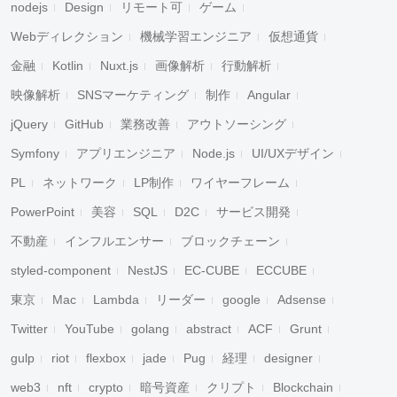
nodejs
Design
リモート可
ゲーム
Webディレクション
機械学習エンジニア
仮想通貨
金融
Kotlin
Nuxt.js
画像解析
行動解析
映像解析
SNSマーケティング
制作
Angular
jQuery
GitHub
業務改善
アウトソーシング
Symfony
アプリエンジニア
Node.js
UI/UXデザイン
PL
ネットワーク
LP制作
ワイヤーフレーム
PowerPoint
美容
SQL
D2C
サービス開発
不動産
インフルエンサー
ブロックチェーン
styled-component
NestJS
EC-CUBE
ECCUBE
東京
Mac
Lambda
リーダー
google
Adsense
Twitter
YouTube
golang
abstract
ACF
Grunt
gulp
riot
flexbox
jade
Pug
経理
designer
web3
nft
crypto
暗号資産
クリプト
Blockchain