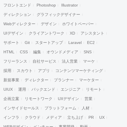
フロントエンド
Photoshop
Illustrator
ディレクション
グラフィックデザイナー
Webディレクター
デザイン
ホワイトペーパー
UIデザイン
クライアントワーク
XD
アシスタント
サポート
Git
スタートアップ
Laravel
EC2
HTML
CSS
編集
オウンドメディア
SNS
フリーランス
自社サービス
法人営業
マーケ
採用
スカウト
アプリ
コンテンツマーケティング
新規事業
ディレクター
プランナー
マーケター
UIUX
運用
バックエンド
エンジニア
リモート
企画立案
リモートワーク
UXデザイン
営業
インサイドセールス
プラットフォーム
人材
インフラ
クラウド
メディア
立ち上げ
PR
UX
WEBデザイン
ベンチャー
事業開発
動画