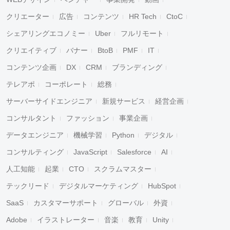
クリエーター
広告
コンテンツ
HR Tech
CtoC
シェアリングエコノミー
Uber
フルリモート
クリエイティブ
バナー
BtoB
PMF
IT
コンテンツ企画
DX
CRM
ブランディング
テレアポ
コーポレート
総務
サーバーサイドエンジニア
新規サービス
経営企画
コンサルタント
ファッション
事業企画
データエンジニア
機械学習
Python
デジタル
コンサルティング
JavaScript
Salesforce
AI
人工知能
起業
CTO
スクラムマスター
テックリード
デジタルマーケティング
HubSpot
SaaS
カスタマーサポート
グローバル
外資
Adobe
イラストレーター
音楽
教育
Unity