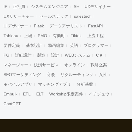
IP
正社員
システムエンジニア
SE
UXデザイナー
キャンセル
検索
UXリサーチャー
セールステック
salestech
UIデザイナー
Flask
データアナリスト
FastAPI
Tableau
上場
PMO
有楽町
Tiktok
上流工程
要件定義
基本設計
動画編集
英語
プログラマー
PG
詳細設計
製造
設計
WEBシステム
C＃
マネージャー
決済サービス
オンライン
戦略立案
SEOマーケティング
商談
リクルーティング
女性
モバイルアプリ
マッチングアプリ
分析基盤
Embulk
ETL
ELT
Workship限定案件
イチジュウ
ChatGPT