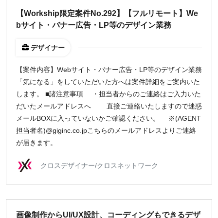
週1日
【Workship限定案件No.292】【フルリモート】We
bサイト・バナー広告・LP等のデザイン業務
地域
デザイナー
東京
大阪
【案件内容】Webサイト・バナー広告・LP等のデザイン業務
「気になる」をしていただいた方へは案件詳細をご案内いた
名古屋
します。 ■諸注意事項 ・担当者からのご連絡はご入力いた
京都
だいたメールアドレスへ 直接ご連絡いたしますので迷惑
福岡
メールBOXに入っていないかご確認ください。 ※(AGENT
担当者名)@giginc.co.jpこちらのメールアドレスよりご連絡
募集状況
が届きます。
募集中のみ表示
クロスデザイナー/クロスネットワーク
時給
1,500
円 以上
画像制作からUI/UX設計、コーディングもできるデザ