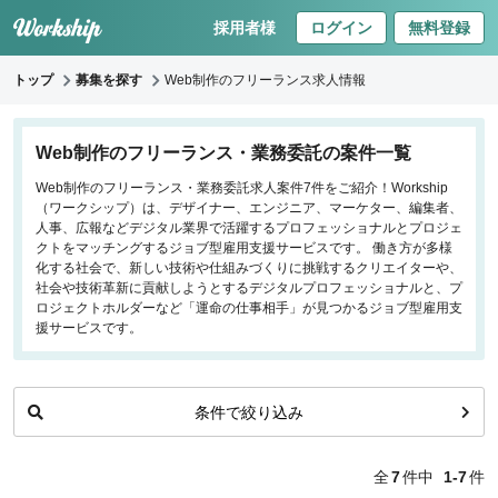
採用者様
ログイン
無料登録
トップ
募集を探す
Web制作のフリーランス求人情報
キーワードで探す
Web制作のフリーランス・業務委託の案件一覧
Web制作のフリーランス・業務委託求人案件7件をご紹介！Workship
職種
（ワークシップ）は、デザイナー、エンジニア、マーケター、編集者、
人事、広報などデジタル業界で活躍するプロフェッショナルとプロジェ
フロントエンドエンジニア
クトをマッチングするジョブ型雇用支援サービスです。 働き方が多様
化する社会で、新しい技術や仕組みづくりに挑戦するクリエイターや、
バックエンドエンジニア
社会や技術革新に貢献しようとするデジタルプロフェッショナルと、プ
インフラエンジニア
ロジェクトホルダーなど「運命の仕事相手」が見つかるジョブ型雇用支
iOS/Androidアプリエンジニア
援サービスです。
データサイエンティスト
条件で絞り込み
働き方
リモートのみ
全
7
件中
1-7
件
リモート希望