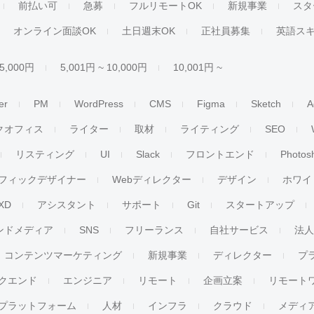
前払い可
急募
フルリモートOK
新規事業
スタ
オンライン面談OK
土日週末OK
正社員募集
英語ス
 5,000円
5,001円 ~ 10,000円
10,001円 ~
er
PM
WordPress
CMS
Figma
Sketch
A
クオフィス
ライター
取材
ライティング
SEO
リスティング
UI
Slack
フロントエンド
Photos
フィックデザイナー
Webディレクター
デザイン
ホワイ
XD
アシスタント
サポート
Git
スタートアップ
ンドメディア
SNS
フリーランス
自社サービス
法
コンテンツマーケティング
新規事業
ディレクター
プ
クエンド
エンジニア
リモート
企画立案
リモート
プラットフォーム
人材
インフラ
クラウド
メディ