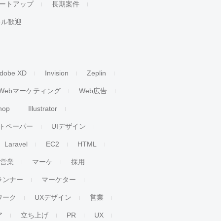
ートアップ
長期案件
キル歓迎
dobe XD
Invision
Zeplin
Webマーケティング
Web広告
hop
Illustrator
トペーパー
UIデザイン
Laravel
EC2
HTML
人営業
マーケ
採用
ランナー
マーケター
ワーク
UXデザイン
営業
ア
立ち上げ
PR
UX