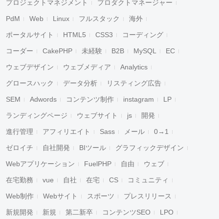
プロジェクトマネジメント
プロダクトマネージャー
PdM
Web
Linux
フルスタック
海外
ポータルサイト
HTML5
CSS3
コーディング
コーダー
CakePHP
未経験
B2B
MySQL
EC
ウェブデザイン
ウェブメディア
Analytics
グロースハック
データ分析
リスティング広告
SEM
Adwords
コンテンツ制作
instagram
LP
ランディングページ
ウェブサイト
js
開発
進行管理
アフィリエイト
Sass
メール
0→1
ゼロイチ
自社開発
BIツール
グラフィックデザイン
Webアプリケーション
FuelPHP
自由
ウェブ
在宅勤務
vue
自社
在宅
CS
コミュニティ
Web制作
Webサイト
スポーツ
プレスリリース
新規開発
新規
第二新卒
コンテンツSEO
LPO