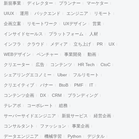
新規事業
ディレクター
プランナー
マーケター
UIUX
運用
バックエンド
エンジニア
リモート
企画立案
リモートワーク
UXデザイン
営業
インサイドセールス
プラットフォーム
人材
インフラ
クラウド
メディア
立ち上げ
PR
UX
WEBデザイン
ベンチャー
事業開発
動画
クリエーター
広告
コンテンツ
HR Tech
CtoC
シェアリングエコノミー
Uber
フルリモート
クリエイティブ
バナー
BtoB
PMF
IT
コンテンツ企画
DX
CRM
ブランディング
テレアポ
コーポレート
総務
サーバーサイドエンジニア
新規サービス
経営企画
コンサルタント
ファッション
事業企画
データエンジニア
機械学習
Python
デジタル