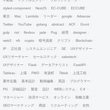
不動産
インフルエンサー
ブロックチェーン
styled-component
NestJS
EC-CUBE
ECCUBE
東京
Mac
Lambda
リーダー
google
Adsense
Twitter
YouTube
golang
abstract
ACF
Grunt
gulp
riot
flexbox
jade
Pug
経理
designer
web3
nft
crypto
暗号資産
クリプト
Blockchain
IP
正社員
システムエンジニア
SE
UXデザイナー
UXリサーチャー
セールステック
salestech
UIデザイナー
Flask
データアナリスト
FastAPI
Tableau
上場
PMO
有楽町
Tiktok
上流工程
要件定義
基本設計
動画編集
英語
プログラマー
PG
詳細設計
製造
設計
WEBシステム
C＃
マネージャー
決済サービス
オンライン
戦略立案
SEOマーケティング
商談
リクルーティング
女性