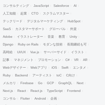
コンサルティング
JavaScript
Salesforce
AI
人工知能
起業
CTO
スクラムマスター
テックリード
デジタルマーケティング
HubSpot
SaaS
カスタマーサポート
グローバル
外資
Adobe
イラストレーター
音楽
教育
Unity
Django
Ruby on Rails
モダンな技術
長期継続も可
高時給
UI/UX
Vue.js
サーバーサイド
イラスト
記事
マネジメント
プロモーション
C#
VR
AR
Webデザイナー
Webアプリ
iOS
Swift
エンタメ
Ruby
Backend
アーティスト
toC
C向け
メルカリ
Firebase
Go
GCP
GraphQL
Next
Next.js
React
React.js
TypeScript
Frontend
コンサル
Flutter
Android
企画