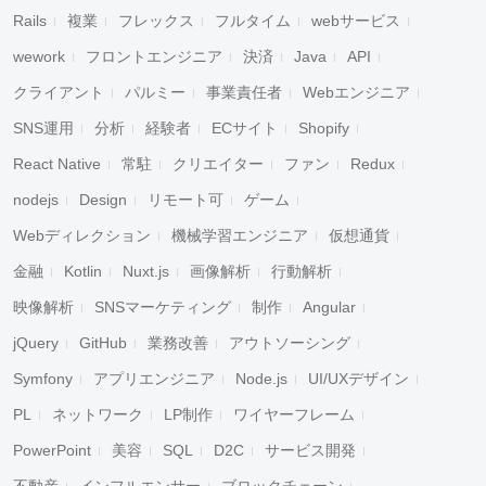
Rails
複業
フレックス
フルタイム
webサービス
wework
フロントエンジニア
決済
Java
API
クライアント
パルミー
事業責任者
Webエンジニア
SNS運用
分析
経験者
ECサイト
Shopify
React Native
常駐
クリエイター
ファン
Redux
nodejs
Design
リモート可
ゲーム
Webディレクション
機械学習エンジニア
仮想通貨
金融
Kotlin
Nuxt.js
画像解析
行動解析
映像解析
SNSマーケティング
制作
Angular
jQuery
GitHub
業務改善
アウトソーシング
Symfony
アプリエンジニア
Node.js
UI/UXデザイン
PL
ネットワーク
LP制作
ワイヤーフレーム
PowerPoint
美容
SQL
D2C
サービス開発