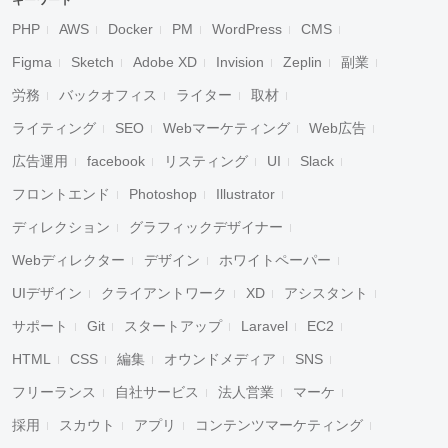
キーワード
PHP
AWS
Docker
PM
WordPress
CMS
Figma
Sketch
Adobe XD
Invision
Zeplin
副業
労務
バックオフィス
ライター
取材
ライティング
SEO
Webマーケティング
Web広告
広告運用
facebook
リスティング
UI
Slack
フロントエンド
Photoshop
Illustrator
ディレクション
グラフィックデザイナー
Webディレクター
デザイン
ホワイトペーパー
UIデザイン
クライアントワーク
XD
アシスタント
サポート
Git
スタートアップ
Laravel
EC2
HTML
CSS
編集
オウンドメディア
SNS
フリーランス
自社サービス
法人営業
マーケ
採用
スカウト
アプリ
コンテンツマーケティング