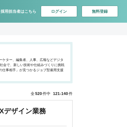
ログイン
無料登録
採用担当者はこちら
マーケター、編集者、人事、広報などデジタ
る社会で、新しい技術や仕組みづくりに挑戦
の仕事相手」が見つかるジョブ型雇用支援
全
520
件中
121-140
件
UXデザイン業務