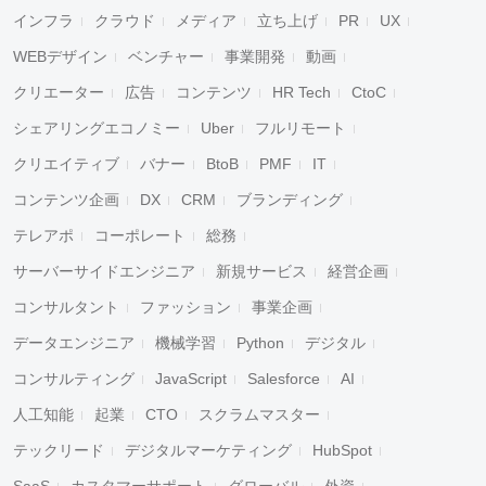
インフラ
クラウド
メディア
立ち上げ
PR
UX
WEBデザイン
ベンチャー
事業開発
動画
クリエーター
広告
コンテンツ
HR Tech
CtoC
シェアリングエコノミー
Uber
フルリモート
クリエイティブ
バナー
BtoB
PMF
IT
コンテンツ企画
DX
CRM
ブランディング
テレアポ
コーポレート
総務
サーバーサイドエンジニア
新規サービス
経営企画
コンサルタント
ファッション
事業企画
データエンジニア
機械学習
Python
デジタル
コンサルティング
JavaScript
Salesforce
AI
人工知能
起業
CTO
スクラムマスター
テックリード
デジタルマーケティング
HubSpot