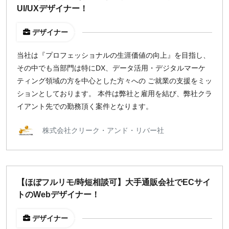
UI/UXデザイナー！
出社のみ
デザイナー
特徴
直接契約
当社は『プロフェッショナルの生涯価値の向上』を目指し、
その中でも当部門は特にDX、データ活用・デジタルマーケ
副業OK
ティング領域の方を中心とした方々への ご就業の支援をミッ
新規事業
ションとしております。 本件は弊社と雇用を結び、弊社クラ
スタートアップ
イアント先での勤務頂く案件となります。
土日週末OK
株式会社クリーク・アンド・リバー社
稼働時間
週5日
週4日
【ほぼフルリモ/時短相談可】大手通販会社でECサイ
週3日
トのWebデザイナー！
週2日
週1日
デザイナー