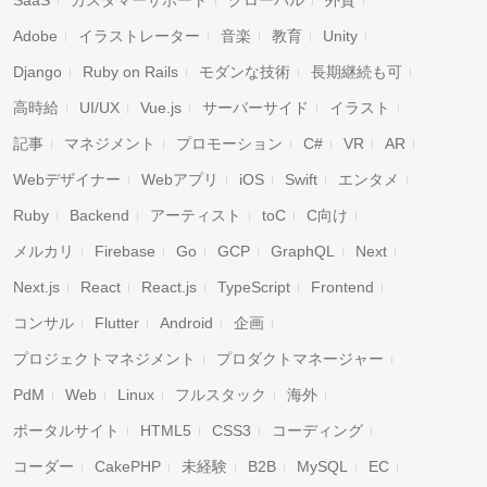
SaaS
カスタマーサポート
グローバル
外資
Adobe
イラストレーター
音楽
教育
Unity
Django
Ruby on Rails
モダンな技術
長期継続も可
高時給
UI/UX
Vue.js
サーバーサイド
イラスト
記事
マネジメント
プロモーション
C#
VR
AR
Webデザイナー
Webアプリ
iOS
Swift
エンタメ
Ruby
Backend
アーティスト
toC
C向け
メルカリ
Firebase
Go
GCP
GraphQL
Next
Next.js
React
React.js
TypeScript
Frontend
コンサル
Flutter
Android
企画
プロジェクトマネジメント
プロダクトマネージャー
PdM
Web
Linux
フルスタック
海外
ポータルサイト
HTML5
CSS3
コーディング
コーダー
CakePHP
未経験
B2B
MySQL
EC