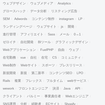
ウェブデザイン
ウェブメディア
Analytics
グロースハック
データ分析
リスティング広告
キャンセル
検索
SEM
Adwords
コンテンツ制作
instagram
LP
ランディングページ
ウェブサイト
js
開発
進行管理
アフィリエイト
Sass
メール
0→1
ゼロイチ
自社開発
BIツール
グラフィックデザイン
Webアプリケーション
FuelPHP
自由
ウェブ
在宅勤務
vue
自社
在宅
CS
コミュニティ
Web制作
Webサイト
スポーツ
プレスリリース
新規開発
新規
第二新卒
コンテンツSEO
LPO
Rails
複業
フレックス
フルタイム
webサービス
wework
フロントエンジニア
決済
Java
API
クライアント
パルミー
事業責任者
Webエンジニア
SNS運用
分析
経験者
ECサイト
Shopify