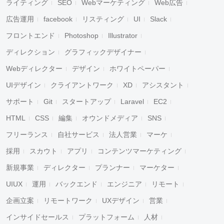
ライティング
SEO
Webマーケティング
Web広告
広告運用
facebook
リスティング
UI
Slack
フロントエンド
Photoshop
Illustrator
ディレクション
グラフィックデザイナー
Webディレクター
デザイン
ホワイトペーパー
UIデザイン
クライアントワーク
XD
アシスタント
サポート
Git
スタートアップ
Laravel
EC2
HTML
CSS
編集
オウンドメディア
SNS
フリーランス
自社サービス
法人営業
マーケ
採用
スカウト
アプリ
コンテンツマーケティング
新規事業
ディレクター
プランナー
マーケター
UIUX
運用
バックエンド
エンジニア
リモート
企画立案
リモートワーク
UXデザイン
営業
インサイドセールス
プラットフォーム
人材