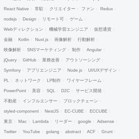
React Native
常駐
クリエイター
ファン
Redux
nodejs
Design
リモート可
ゲーム
Webディレクション
機械学習エンジニア
仮想通貨
金融
Kotlin
Nuxt.js
画像解析
行動解析
映像解析
SNSマーケティング
制作
Angular
jQuery
GitHub
業務改善
アウトソーシング
Symfony
アプリエンジニア
Node.js
UI/UXデザイン
PL
ネットワーク
LP制作
ワイヤーフレーム
PowerPoint
美容
SQL
D2C
サービス開発
不動産
インフルエンサー
ブロックチェーン
styled-component
NestJS
EC-CUBE
ECCUBE
東京
Mac
Lambda
リーダー
google
Adsense
Twitter
YouTube
golang
abstract
ACF
Grunt