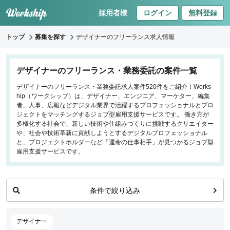
採用者様
ログイン
無料登録
トップ
募集を探す
デザイナーのフリーランス求人情報
キーワードで探す
デザイナーのフリーランス・業務委託の案件一覧
デザイナーのフリーランス・業務委託求人案件520件をご紹介！Works
職種
hip（ワークシップ）は、デザイナー、エンジニア、マーケター、編集
者、人事、広報などデジタル業界で活躍するプロフェッショナルとプロ
フロントエンドエンジニア
ジェクトをマッチングするジョブ型雇用支援サービスです。 働き方が
多様化する社会で、新しい技術や仕組みづくりに挑戦するクリエイター
バックエンドエンジニア
や、社会や技術革新に貢献しようとするデジタルプロフェッショナル
インフラエンジニア
と、プロジェクトホルダーなど「運命の仕事相手」が見つかるジョブ型
iOS/Androidアプリエンジニア
雇用支援サービスです。
データサイエンティスト
プロジェクトマネージャー
条件で絞り込み
プランナー・ディレクター
デザイナー
マーケティング
デザイナー