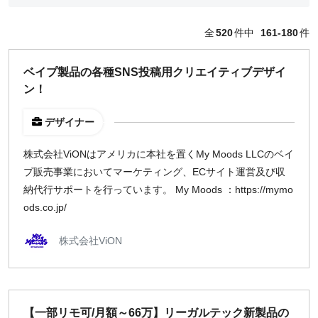
編集・ライター
フォトグラファー
全
520
件中
161-180
件
セールス
コーポレート・スタッフ
ベイプ製品の各種SNS投稿用クリエイティブデザイ
人事
ン！
広報
経営陣・コーポレート
デザイナー
顧問・講師
カスタマーサクセス
株式会社ViONはアメリカに本社を置くMy Moods LLCのベイ
その他
プ販売事業においてマーケティング、ECサイト運営及び収
閉じる
納代行サポートを行っています。 My Moods ：https://mymo
ods.co.jp/
働き方
株式会社ViON
リモートのみ
リモート希望
どちらでも可
出社希望
【一部リモ可/月額～66万】リーガルテック新製品の