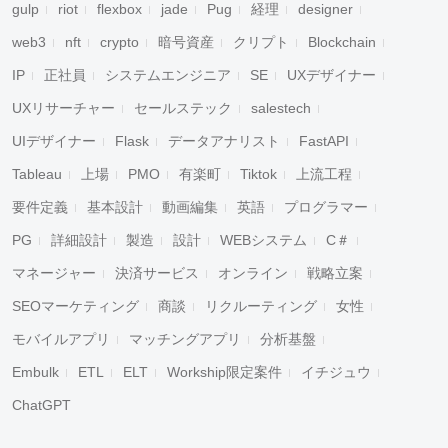
gulp
riot
flexbox
jade
Pug
経理
designer
web3
nft
crypto
暗号資産
クリプト
Blockchain
IP
正社員
システムエンジニア
SE
UXデザイナー
UXリサーチャー
セールステック
salestech
UIデザイナー
Flask
データアナリスト
FastAPI
Tableau
上場
PMO
有楽町
Tiktok
上流工程
要件定義
基本設計
動画編集
英語
プログラマー
PG
詳細設計
製造
設計
WEBシステム
C＃
マネージャー
決済サービス
オンライン
戦略立案
SEOマーケティング
商談
リクルーティング
女性
モバイルアプリ
マッチングアプリ
分析基盤
Embulk
ETL
ELT
Workship限定案件
イチジュウ
ChatGPT