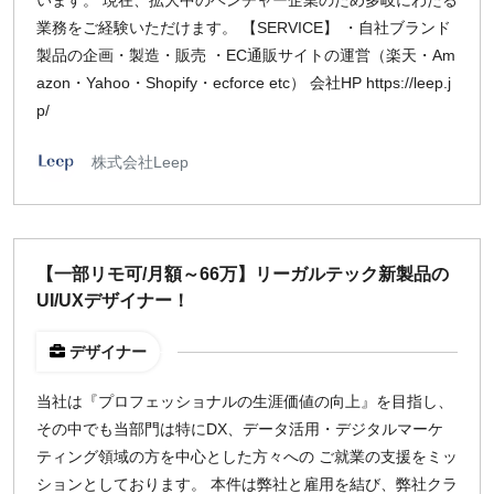
います。 現在、拡大中のベンチャー企業のため多岐にわたる
業務をご経験いただけます。 【SERVICE】 ・自社ブランド
製品の企画・製造・販売 ・EC通販サイトの運営（楽天・Am
azon・Yahoo・Shopify・ecforce etc） 会社HP https://leep.j
p/
株式会社Leep
【一部リモ可/月額～66万】リーガルテック新製品の
UI/UXデザイナー！
デザイナー
当社は『プロフェッショナルの生涯価値の向上』を目指し、
その中でも当部門は特にDX、データ活用・デジタルマーケ
ティング領域の方を中心とした方々への ご就業の支援をミッ
ションとしております。 本件は弊社と雇用を結び、弊社クラ