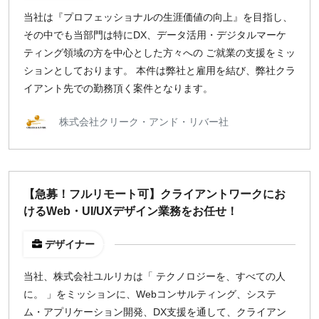
当社は『プロフェッショナルの生涯価値の向上』を目指し、
地域
その中でも当部門は特にDX、データ活用・デジタルマーケ
東京
ティング領域の方を中心とした方々への ご就業の支援をミッ
大阪
ションとしております。 本件は弊社と雇用を結び、弊社クラ
名古屋
イアント先での勤務頂く案件となります。
京都
福岡
株式会社クリーク・アンド・リバー社
募集状況
募集中のみ表示
【急募！フルリモート可】クライアントワークにお
けるWeb・UI/UXデザイン業務をお任せ！
時給
デザイナー
1,500
円 以上
当社、株式会社ユルリカは「 テクノロジーを、すべての人
に。 」をミッションに、Webコンサルティング、システ
¥2,000
¥3,000
¥4,000
¥5,000〜
ム・アプリケーション開発、DX支援を通して、クライアン