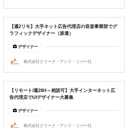
出社のみ
特徴
【週2リモ】大手ネット広告代理店の音楽事業部でグ
直接契約
ラフィックデザイナー（派遣）
副業OK
新規事業
デザイナー
スタートアップ
土日週末OK
株式会社クリーク・アンド・リバー社
稼働時間
週5日
【リモート/週28H～相談可】大手インターネット広
週4日
告代理店でUIデザイナー大募集
週3日
デザイナー
週2日
週1日
株式会社クリーク・アンド・リバー社