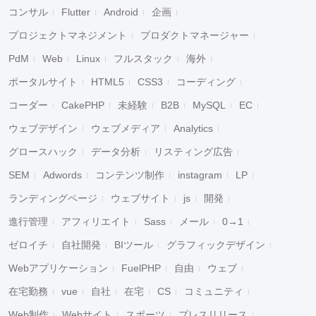
コンサル
Flutter
Android
企画
プロジェクトマネジメント
プロダクトマネージャー
PdM
Web
Linux
フルスタック
海外
ポータルサイト
HTML5
CSS3
コーディング
コーダー
CakePHP
未経験
B2B
MySQL
EC
ウェブデザイン
ウェブメディア
Analytics
グロースハック
データ分析
リスティング広告
SEM
Adwords
コンテンツ制作
instagram
LP
ランディングページ
ウェブサイト
js
開発
進行管理
アフィリエイト
Sass
メール
0→1
ゼロイチ
自社開発
BIツール
グラフィックデザイン
Webアプリケーション
FuelPHP
自由
ウェブ
在宅勤務
vue
自社
在宅
CS
コミュニティ
Web制作
Webサイト
スポーツ
プレスリリース