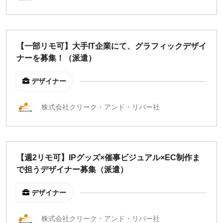
地域
東京
大阪
【一部リモ可】大手IT企業にて、グラフィックデザイ
名古屋
ナーを募集！（派遣）
京都
福岡
デザイナー
株式会社クリーク・アンド・リバー社
募集状況
募集中のみ表示
【週2リモ可】IPグッズ×催事ビジュアル×EC制作ま
時給
で担うデザイナー募集（派遣）
1,500
円 以上
デザイナー
¥2,000
¥3,000
¥4,000
¥5,000〜
株式会社クリーク・アンド・リバー社