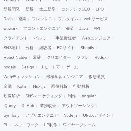
新規開発
新規
第二新卒
コンテンツSEO
LPO
Rails
複業
フレックス
フルタイム
webサービス
wework
フロントエンジニア
決済
Java
API
キャンセル
検索
クライアント
パルミー
事業責任者
Webエンジニア
SNS運用
分析
経験者
ECサイト
Shopify
React Native
常駐
クリエイター
ファン
Redux
nodejs
Design
リモート可
ゲーム
Webディレクション
機械学習エンジニア
仮想通貨
金融
Kotlin
Nuxt.js
画像解析
行動解析
映像解析
SNSマーケティング
制作
Angular
jQuery
GitHub
業務改善
アウトソーシング
Symfony
アプリエンジニア
Node.js
UI/UXデザイン
PL
ネットワーク
LP制作
ワイヤーフレーム