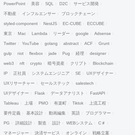
PowerPoint
美容
SQL
D2C
サービス開発
不動産
インフルエンサー
ブロックチェーン
styled-component
NestJS
EC-CUBE
ECCUBE
東京
Mac
Lambda
リーダー
google
Adsense
Twitter
YouTube
golang
abstract
ACF
Grunt
gulp
riot
flexbox
jade
Pug
経理
designer
web3
nft
crypto
暗号資産
クリプト
Blockchain
IP
正社員
システムエンジニア
SE
UXデザイナー
UXリサーチャー
セールステック
salestech
UIデザイナー
Flask
データアナリスト
FastAPI
Tableau
上場
PMO
有楽町
Tiktok
上流工程
要件定義
基本設計
動画編集
英語
プログラマー
PG
詳細設計
製造
設計
WEBシステム
C＃
マネージャー
決済サービス
オンライン
戦略立案