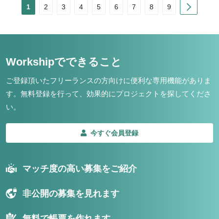
Next
1
2
3
4
5
6
7
8
9
Workshipでできること
ご登録頂いたフリーランスの方向けに便利な専用機能がありま
す。
無料登録を行って、効果的にプロジェクトを探してくださ
い。
今すぐ会員登録
マッチ度の高い募集をご紹介
非公開の募集を見れます
無料で帳票を作れます