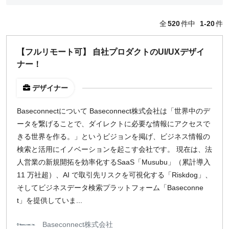
編集・ライター
フォトグラファー
全
520
件中
1-20
件
セールス
コーポレート・スタッフ
【フルリモート可】 自社プロダクトのUI/UXデザイ
人事
ナー！
広報
経営陣・コーポレート
デザイナー
顧問・講師
カスタマーサクセス
Baseconnectについて Baseconnect株式会社は「世界中のデ
その他
ータを繋げることで、ダイレクトに必要な情報にアクセスで
閉じる
きる世界を作る。」というビジョンを掲げ、ビジネス情報の
検索と活用にイノベーションを起こす会社です。 現在は、法
人営業の新規開拓を効率化するSaaS「Musubu」（累計導入
働き方
11 万社超）、AI で取引先リスクを可視化する「Riskdog」、
リモートのみ
そしてビジネスデータ検索プラットフォーム「Baseconne
リモート希望
t」を提供していま...
どちらでも可
出社希望
Baseconnect株式会社