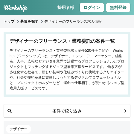
採用者様
ログイン
無料登録
トップ
募集を探す
デザイナーのフリーランス求人情報
キーワードで探す
デザイナーのフリーランス・業務委託の案件一覧
デザイナーのフリーランス・業務委託求人案件520件をご紹介！Works
職種
hip（ワークシップ）は、デザイナー、エンジニア、マーケター、編集
者、人事、広報などデジタル業界で活躍するプロフェッショナルとプロ
フロントエンドエンジニア
ジェクトをマッチングするジョブ型雇用支援サービスです。 働き方が
多様化する社会で、新しい技術や仕組みづくりに挑戦するクリエイター
バックエンドエンジニア
や、社会や技術革新に貢献しようとするデジタルプロフェッショナル
インフラエンジニア
と、プロジェクトホルダーなど「運命の仕事相手」が見つかるジョブ型
iOS/Androidアプリエンジニア
雇用支援サービスです。
データサイエンティスト
プロジェクトマネージャー
条件で絞り込み
プランナー・ディレクター
デザイナー
マーケティング
デザイナー