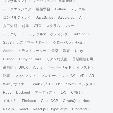
コンサルタント
ファッション
事業企画
データエンジニア
機械学習
Python
デジタル
コンサルティング
JavaScript
Salesforce
AI
人工知能
起業
CTO
スクラムマスター
テックリード
デジタルマーケティング
HubSpot
SaaS
カスタマーサポート
グローバル
外資
Adobe
イラストレーター
音楽
教育
Unity
Django
Ruby on Rails
モダンな技術
長期継続も可
高時給
UI/UX
Vue.js
サーバーサイド
イラスト
記事
マネジメント
プロモーション
C#
VR
AR
Webデザイナー
Webアプリ
iOS
Swift
エンタメ
Ruby
Backend
アーティスト
toC
C向け
メルカリ
Firebase
Go
GCP
GraphQL
Next
Next.js
React
React.js
TypeScript
Frontend