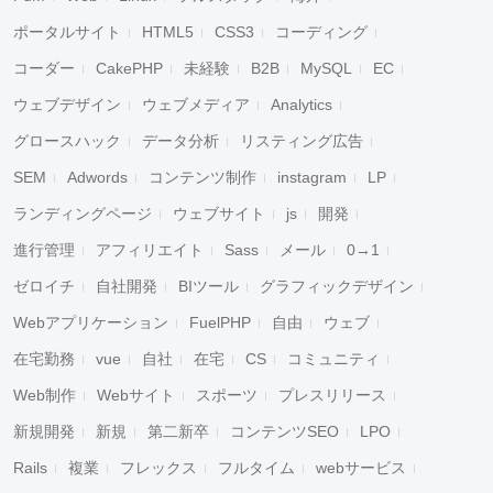
ポータルサイト
HTML5
CSS3
コーディング
コーダー
CakePHP
未経験
B2B
MySQL
EC
ウェブデザイン
ウェブメディア
Analytics
グロースハック
データ分析
リスティング広告
キャンセル
検索
SEM
Adwords
コンテンツ制作
instagram
LP
ランディングページ
ウェブサイト
js
開発
進行管理
アフィリエイト
Sass
メール
0→1
ゼロイチ
自社開発
BIツール
グラフィックデザイン
Webアプリケーション
FuelPHP
自由
ウェブ
在宅勤務
vue
自社
在宅
CS
コミュニティ
Web制作
Webサイト
スポーツ
プレスリリース
新規開発
新規
第二新卒
コンテンツSEO
LPO
Rails
複業
フレックス
フルタイム
webサービス