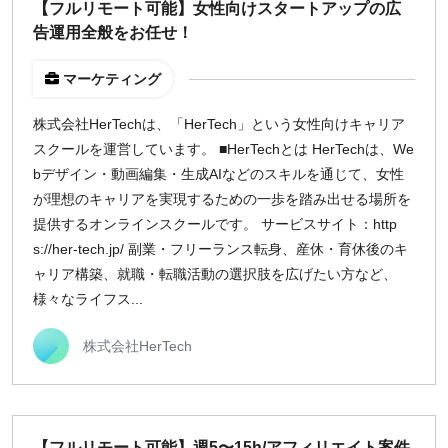
【フルリモート可能】女性向けスタートアップの広
地域
告運用全般をお任せ！
東京
マーケティング
大阪
名古屋
株式会社HerTechは、「HerTech」という女性向けキャリア
京都
スクールを運営しています。 ■HerTechとは HerTechは、We
福岡
bデザイン・動画編集・生成AIなどのスキルを通じて、女性
が理想のキャリアを実現するための一歩を踏み出せる場所を
提供するオンラインスクールです。 サービスサイト：http
募集状況
s://her-tech.jp/ 副業・フリーランス転身、産休・育休後のキ
募集中のみ表示
ャリア構築、就職・転職活動の選択肢を広げたい方など、
様々なライフス...
時給
株式会社HerTech
1,500
円 以上
¥2,000
¥3,000
¥4,000
¥5,000〜
【フルリモート可能】週5〜15h/アフィリエイト案件