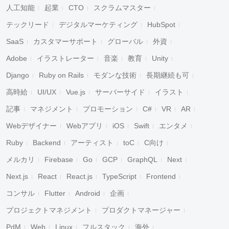
人工知能
起業
CTO
スクラムマスター
テックリード
デジタルマーケティング
HubSpot
SaaS
カスタマーサポート
グローバル
外資
Adobe
イラストレーター
音楽
教育
Unity
Django
Ruby on Rails
モダンな技術
長期継続も可
高時給
UI/UX
Vue.js
サーバーサイド
イラスト
記事
マネジメント
プロモーション
C#
VR
AR
Webデザイナー
Webアプリ
iOS
Swift
エンタメ
Ruby
Backend
アーティスト
toC
C向け
メルカリ
Firebase
Go
GCP
GraphQL
Next
Next.js
React
React.js
TypeScript
Frontend
コンサル
Flutter
Android
企画
プロジェクトマネジメント
プロダクトマネージャー
PdM
Web
Linux
フルスタック
海外