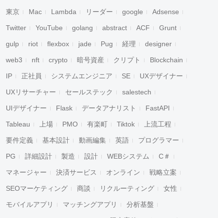
東京
Mac
Lambda
リーダー
google
Adsense
Twitter
YouTube
golang
abstract
ACF
Grunt
gulp
riot
flexbox
jade
Pug
経理
designer
web3
nft
crypto
暗号資産
クリプト
Blockchain
IP
正社員
システムエンジニア
SE
UXデザイナー
UXリサーチャー
セールステック
salestech
UIデザイナー
Flask
データアナリスト
FastAPI
Tableau
上場
PMO
有楽町
Tiktok
上流工程
要件定義
基本設計
動画編集
英語
プログラマー
PG
詳細設計
製造
設計
WEBシステム
C＃
マネージャー
決済サービス
オンライン
戦略立案
SEOマーケティング
商談
リクルーティング
女性
モバイルアプリ
マッチングアプリ
分析基盤