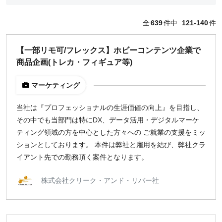
編集・ライター
フォトグラファー
全
639
件中
121-140
件
セールス
コーポレート・スタッフ
【一部リモ可/フレックス】ホビーコンテンツ企業で
人事
商品企画(トレカ・フィギュア等)
広報
経営陣・コーポレート
マーケティング
顧問・講師
カスタマーサクセス
当社は『プロフェッショナルの生涯価値の向上』を目指し、
その他
その中でも当部門は特にDX、データ活用・デジタルマーケ
閉じる
ティング領域の方を中心とした方々への ご就業の支援をミッ
ションとしております。 本件は弊社と雇用を結び、弊社クラ
イアント先での勤務頂く案件となります。
働き方
リモートのみ
株式会社クリーク・アンド・リバー社
リモート希望
どちらでも可
出社希望