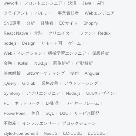
wework
フロントエンジニア
決済
Java
API
クライアント
パルミー
事業責任者
Webエンジニア
SNS運用
分析
経験者
ECサイト
Shopify
React Native
常駐
クリエイター
ファン
Redux
nodejs
Design
リモート可
ゲーム
Webディレクション
機械学習エンジニア
仮想通貨
金融
Kotlin
Nuxt.js
画像解析
行動解析
映像解析
SNSマーケティング
制作
Angular
jQuery
GitHub
業務改善
アウトソーシング
Symfony
アプリエンジニア
Node.js
UI/UXデザイン
PL
ネットワーク
LP制作
ワイヤーフレーム
PowerPoint
美容
SQL
D2C
サービス開発
不動産
インフルエンサー
ブロックチェーン
styled-component
NestJS
EC-CUBE
ECCUBE