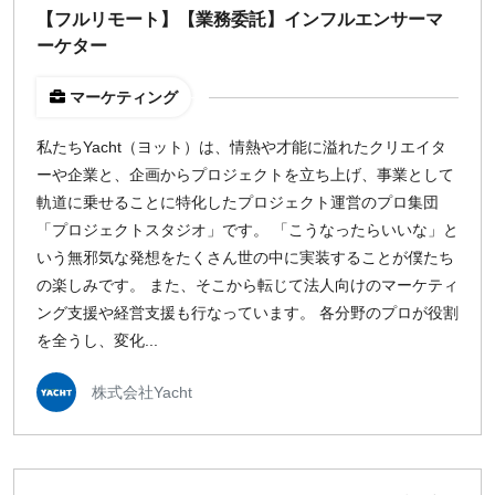
出社のみ
【フルリモート】【業務委託】インフルエンサーマ
ーケター
特徴
マーケティング
直接契約
私たちYacht（ヨット）は、情熱や才能に溢れたクリエイタ
副業OK
ーや企業と、企画からプロジェクトを立ち上げ、事業として
新規事業
軌道に乗せることに特化したプロジェクト運営のプロ集団
スタートアップ
「プロジェクトスタジオ」です。 「こうなったらいいな」と
土日週末OK
いう無邪気な発想をたくさん世の中に実装することが僕たち
の楽しみです。 また、そこから転じて法人向けのマーケティ
稼働時間
ング支援や経営支援も行なっています。 各分野のプロが役割
を全うし、変化...
週5日
週4日
株式会社Yacht
週3日
週2日
週1日