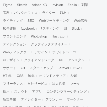
Figma
Sketch
Adobe XD
Invision
Zeplin
副業
労務
バックオフィス
ライター
取材
ライティング
SEO
Webマーケティング
Web広告
広告運用
facebook
リスティング
UI
Slack
フロントエンド
Photoshop
Illustrator
ディレクション
グラフィックデザイナー
Webディレクター
デザイン
ホワイトペーパー
UIデザイン
クライアントワーク
XD
アシスタント
サポート
Git
スタートアップ
Laravel
EC2
HTML
CSS
編集
オウンドメディア
SNS
フリーランス
自社サービス
法人営業
マーケ
採用
スカウト
アプリ
コンテンツマーケティング
新規事業
ディレクター
プランナー
マーケター