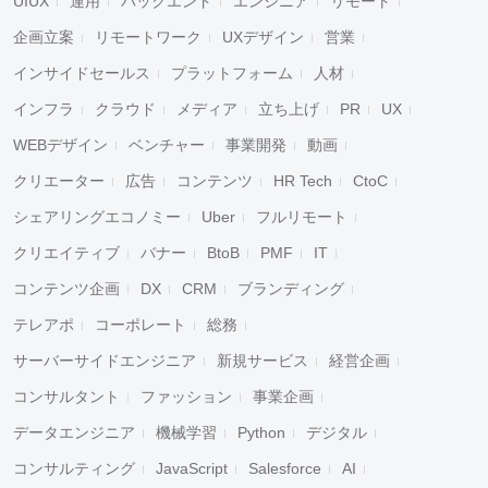
UIUX
運用
バックエンド
エンジニア
リモート
企画立案
リモートワーク
UXデザイン
営業
インサイドセールス
プラットフォーム
人材
インフラ
クラウド
メディア
立ち上げ
PR
UX
WEBデザイン
ベンチャー
事業開発
動画
クリエーター
広告
コンテンツ
HR Tech
CtoC
シェアリングエコノミー
Uber
フルリモート
クリエイティブ
バナー
BtoB
PMF
IT
コンテンツ企画
DX
CRM
ブランディング
テレアポ
コーポレート
総務
サーバーサイドエンジニア
新規サービス
経営企画
コンサルタント
ファッション
事業企画
データエンジニア
機械学習
Python
デジタル
コンサルティング
JavaScript
Salesforce
AI