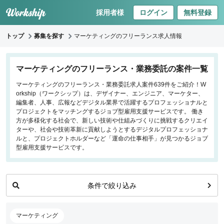
採用者様
ログイン
無料登録
トップ
募集を探す
マーケティングのフリーランス求人情報
キーワードで探す
マーケティングのフリーランス・業務委託の案件一覧
マーケティングのフリーランス・業務委託求人案件639件をご紹介！W
職種
orkship（ワークシップ）は、デザイナー、エンジニア、マーケター、
編集者、人事、広報などデジタル業界で活躍するプロフェッショナルと
フロントエンドエンジニア
プロジェクトをマッチングするジョブ型雇用支援サービスです。 働き
方が多様化する社会で、新しい技術や仕組みづくりに挑戦するクリエイ
バックエンドエンジニア
ターや、社会や技術革新に貢献しようとするデジタルプロフェッショナ
インフラエンジニア
ルと、プロジェクトホルダーなど「運命の仕事相手」が見つかるジョブ
iOS/Androidアプリエンジニア
型雇用支援サービスです。
データサイエンティスト
プロジェクトマネージャー
条件で絞り込み
プランナー・ディレクター
デザイナー
マーケティング
マーケティング