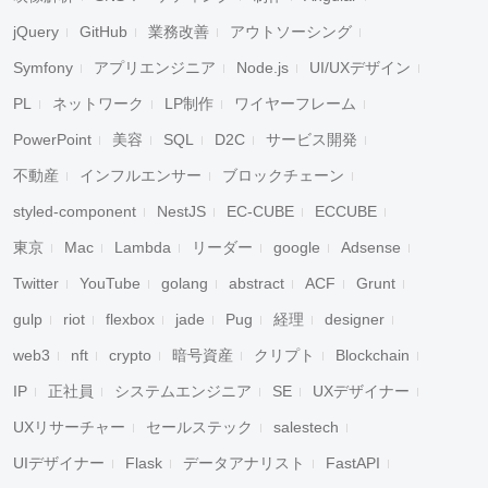
jQuery
GitHub
業務改善
アウトソーシング
Symfony
アプリエンジニア
Node.js
UI/UXデザイン
PL
ネットワーク
LP制作
ワイヤーフレーム
PowerPoint
美容
SQL
D2C
サービス開発
不動産
インフルエンサー
ブロックチェーン
styled-component
NestJS
EC-CUBE
ECCUBE
東京
Mac
Lambda
リーダー
google
Adsense
Twitter
YouTube
golang
abstract
ACF
Grunt
gulp
riot
flexbox
jade
Pug
経理
designer
web3
nft
crypto
暗号資産
クリプト
Blockchain
IP
正社員
システムエンジニア
SE
UXデザイナー
UXリサーチャー
セールステック
salestech
UIデザイナー
Flask
データアナリスト
FastAPI