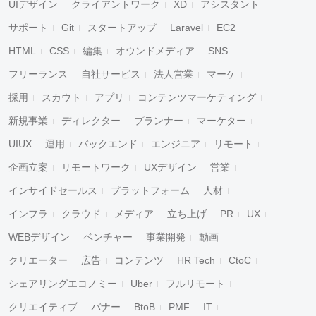
UIデザイン
クライアントワーク
XD
アシスタント
サポート
Git
スタートアップ
Laravel
EC2
HTML
CSS
編集
オウンドメディア
SNS
フリーランス
自社サービス
法人営業
マーケ
採用
スカウト
アプリ
コンテンツマーケティング
新規事業
ディレクター
プランナー
マーケター
UIUX
運用
バックエンド
エンジニア
リモート
企画立案
リモートワーク
UXデザイン
営業
インサイドセールス
プラットフォーム
人材
インフラ
クラウド
メディア
立ち上げ
PR
UX
WEBデザイン
ベンチャー
事業開発
動画
クリエーター
広告
コンテンツ
HR Tech
CtoC
シェアリングエコノミー
Uber
フルリモート
クリエイティブ
バナー
BtoB
PMF
IT