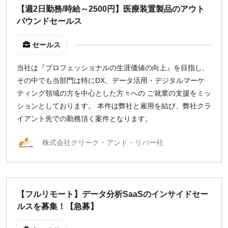
出社のみ
【週2日勤務/時給～2500円】医療装置製品のアウト
バウンドセールス
特徴
セールス
直接契約
当社は『プロフェッショナルの生涯価値の向上』を目指し、
副業OK
その中でも当部門は特にDX、データ活用・デジタルマーケ
新規事業
ティング領域の方を中心とした方々への ご就業の支援をミッ
スタートアップ
ションとしております。 本件は弊社と雇用を結び、弊社クラ
土日週末OK
イアント先での勤務頂く案件となります。
稼働時間
株式会社クリーク・アンド・リバー社
週5日
週4日
週3日
【フルリモート】データ分析SaaSのインサイドセー
週2日
ルスを募集！【急募】
週1日