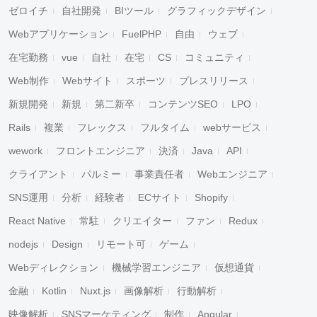
ゼロイチ
自社開発
BIツール
グラフィックデザイン
Webアプリケーション
FuelPHP
自由
ウェブ
在宅勤務
vue
自社
在宅
CS
コミュニティ
Web制作
Webサイト
スポーツ
プレスリリース
新規開発
新規
第二新卒
コンテンツSEO
LPO
Rails
複業
フレックス
フルタイム
webサービス
wework
フロントエンジニア
決済
Java
API
クライアント
パルミー
事業責任者
Webエンジニア
SNS運用
分析
経験者
ECサイト
Shopify
React Native
常駐
クリエイター
ファン
Redux
nodejs
Design
リモート可
ゲーム
Webディレクション
機械学習エンジニア
仮想通貨
金融
Kotlin
Nuxt.js
画像解析
行動解析
映像解析
SNSマーケティング
制作
Angular