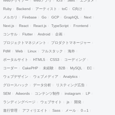
Webデザイナー
Webアプリ
iOS
Swift
エンタメ
Ruby
Backend
アーティスト
toC
C向け
メルカリ
Firebase
Go
GCP
GraphQL
Next
Next.js
React
React.js
TypeScript
Frontend
コンサル
Flutter
Android
企画
プロジェクトマネジメント
プロダクトマネージャー
PdM
Web
Linux
フルスタック
海外
ポータルサイト
HTML5
CSS3
コーディング
コーダー
CakePHP
未経験
B2B
MySQL
EC
ウェブデザイン
ウェブメディア
Analytics
キャンセル
検索
グロースハック
データ分析
リスティング広告
SEM
Adwords
コンテンツ制作
instagram
LP
ランディングページ
ウェブサイト
js
開発
進行管理
アフィリエイト
Sass
メール
0→1