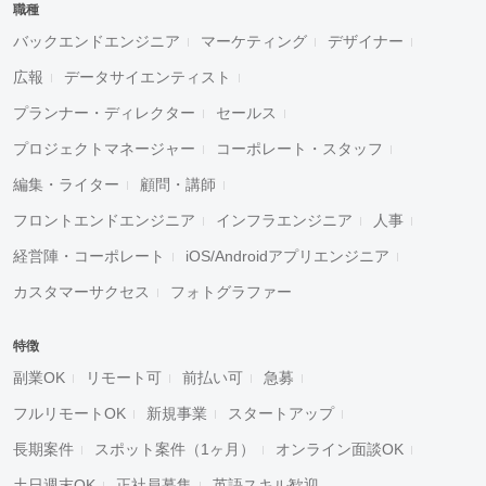
職種
バックエンドエンジニア
マーケティング
デザイナー
広報
データサイエンティスト
プランナー・ディレクター
セールス
プロジェクトマネージャー
コーポレート・スタッフ
編集・ライター
顧問・講師
フロントエンドエンジニア
インフラエンジニア
人事
経営陣・コーポレート
iOS/Androidアプリエンジニア
カスタマーサクセス
フォトグラファー
特徴
副業OK
リモート可
前払い可
急募
フルリモートOK
新規事業
スタートアップ
長期案件
スポット案件（1ヶ月）
オンライン面談OK
土日週末OK
正社員募集
英語スキル歓迎