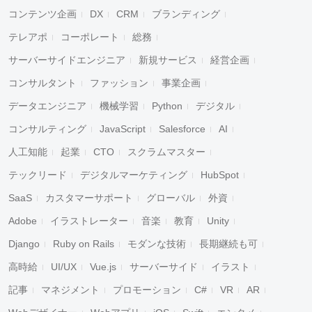
コンテンツ企画
DX
CRM
ブランディング
テレアポ
コーポレート
総務
サーバーサイドエンジニア
新規サービス
経営企画
コンサルタント
ファッション
事業企画
データエンジニア
機械学習
Python
デジタル
コンサルティング
JavaScript
Salesforce
AI
人工知能
起業
CTO
スクラムマスター
テックリード
デジタルマーケティング
HubSpot
SaaS
カスタマーサポート
グローバル
外資
Adobe
イラストレーター
音楽
教育
Unity
Django
Ruby on Rails
モダンな技術
長期継続も可
高時給
UI/UX
Vue.js
サーバーサイド
イラスト
記事
マネジメント
プロモーション
C#
VR
AR