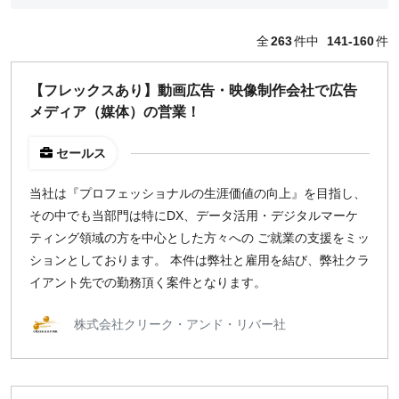
編集・ライター
フォトグラファー
全
263
件中
141-160
件
セールス
コーポレート・スタッフ
【フレックスあり】動画広告・映像制作会社で広告
人事
メディア（媒体）の営業！
広報
経営陣・コーポレート
セールス
顧問・講師
カスタマーサクセス
当社は『プロフェッショナルの生涯価値の向上』を目指し、
その他
その中でも当部門は特にDX、データ活用・デジタルマーケ
閉じる
ティング領域の方を中心とした方々への ご就業の支援をミッ
ションとしております。 本件は弊社と雇用を結び、弊社クラ
イアント先での勤務頂く案件となります。
働き方
リモートのみ
株式会社クリーク・アンド・リバー社
リモート希望
どちらでも可
出社希望