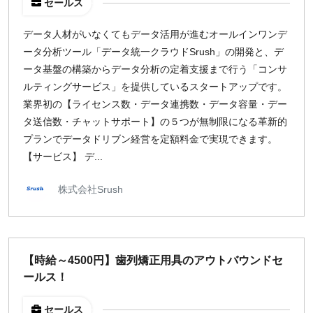
セールス
地域
データ人材がいなくてもデータ活用が進むオールインワンデ
東京
ータ分析ツール「データ統一クラウドSrush」の開発と、デ
大阪
ータ基盤の構築からデータ分析の定着支援まで行う「コンサ
名古屋
ルティングサービス」を提供しているスタートアップです。
京都
業界初の【ライセンス数・データ連携数・データ容量・デー
福岡
タ送信数・チャットサポート】の５つが無制限になる革新的
プランでデータドリブン経営を定額料金で実現できます。
【サービス】 デ...
募集状況
募集中のみ表示
株式会社Srush
時給
1,500
円 以上
【時給～4500円】歯列矯正用具のアウトバウンドセ
ールス！
¥2,000
¥3,000
¥4,000
¥5,000〜
セールス