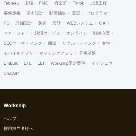
Tableau
上場
PMO
有楽町
Tiktok
上流工程
要件定義
基本設計
動画編集
英語
プログラマー
PG
詳細設計
製造
設計
WEBシステム
C＃
マネージャー
決済サービス
オンライン
戦略立案
SEOマーケティング
商談
リクルーティング
女性
モバイルアプリ
マッチングアプリ
分析基盤
Embulk
ETL
ELT
Workship限定案件
イチジュウ
ChatGPT
Workship
ヘルプ
採用担当者様へ