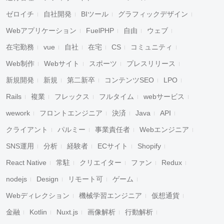
ゼロイチ
自社開発
BIツール
グラフィックデザイン
Webアプリケーション
FuelPHP
自由
ウェブ
在宅勤務
vue
自社
在宅
CS
コミュニティ
Web制作
Webサイト
スポーツ
プレスリリース
新規開発
新規
第二新卒
コンテンツSEO
LPO
Rails
複業
フレックス
フルタイム
webサービス
wework
フロントエンジニア
決済
Java
API
クライアント
パルミー
事業責任者
Webエンジニア
SNS運用
分析
経験者
ECサイト
Shopify
React Native
常駐
クリエイター
ファン
Redux
nodejs
Design
リモート可
ゲーム
Webディレクション
機械学習エンジニア
仮想通貨
金融
Kotlin
Nuxt.js
画像解析
行動解析