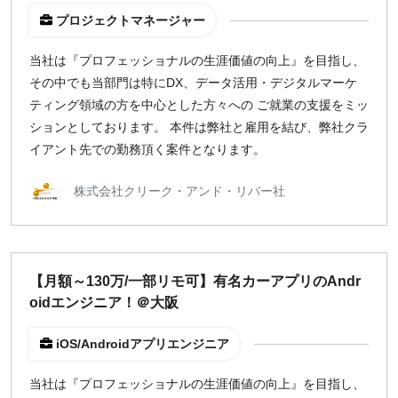
プロジェクトマネージャー
週1日
当社は『プロフェッショナルの生涯価値の向上』を目指し、
地域
その中でも当部門は特にDX、データ活用・デジタルマーケ
東京
ティング領域の方を中心とした方々への ご就業の支援をミッ
大阪
ションとしております。 本件は弊社と雇用を結び、弊社クラ
イアント先での勤務頂く案件となります。
名古屋
京都
株式会社クリーク・アンド・リバー社
福岡
募集状況
【月額～130万/一部リモ可】有名カーアプリのAndr
募集中のみ表示
oidエンジニア！＠大阪
時給
iOS/Androidアプリエンジニア
1,500
円 以上
当社は『プロフェッショナルの生涯価値の向上』を目指し、