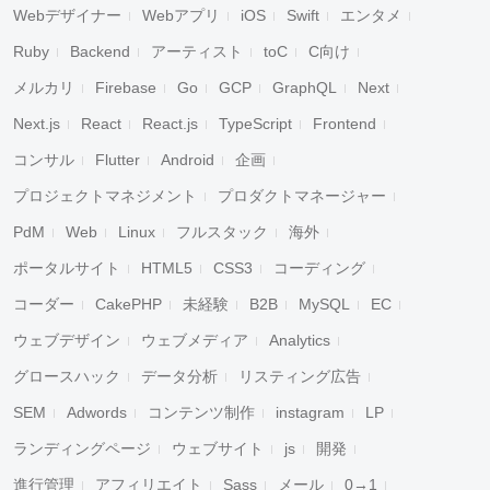
Webデザイナー
Webアプリ
iOS
Swift
エンタメ
Ruby
Backend
アーティスト
toC
C向け
メルカリ
Firebase
Go
GCP
GraphQL
Next
Next.js
React
React.js
TypeScript
Frontend
コンサル
Flutter
Android
企画
プロジェクトマネジメント
プロダクトマネージャー
PdM
Web
Linux
フルスタック
海外
キャンセル
検索
ポータルサイト
HTML5
CSS3
コーディング
コーダー
CakePHP
未経験
B2B
MySQL
EC
ウェブデザイン
ウェブメディア
Analytics
グロースハック
データ分析
リスティング広告
SEM
Adwords
コンテンツ制作
instagram
LP
ランディングページ
ウェブサイト
js
開発
進行管理
アフィリエイト
Sass
メール
0→1