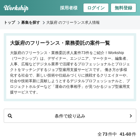
採用者様
ログイン
無料登録
トップ
募集を探す
大阪府 のフリーランス求人情報
キーワードで探す
大阪府のフリーランス・業務委託の案件一覧
大阪府のフリーランス・業務委託求人案件73件をご紹介！Workship
職種
（ワークシップ）は、デザイナー、エンジニア、マーケター、編集者、
人事、広報などデジタル業界で活躍するプロフェッショナルとプロジェ
フロントエンドエンジニア
クトをマッチングするジョブ型雇用支援サービスです。 働き方が多様
化する社会で、新しい技術や仕組みづくりに挑戦するクリエイターや、
バックエンドエンジニア
社会や技術革新に貢献しようとするデジタルプロフェッショナルと、プ
インフラエンジニア
ロジェクトホルダーなど「運命の仕事相手」が見つかるジョブ型雇用支
iOS/Androidアプリエンジニア
援サービスです。
データサイエンティスト
条件で絞り込み
働き方
リモートのみ
全
73
件中
41-60
件
リモート希望