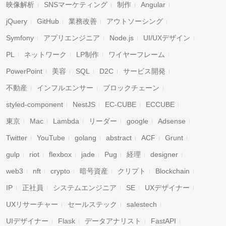
映像解析
SNSマーケティング
制作
Angular
jQuery
GitHub
業務改善
アウトソーシング
Symfony
アプリエンジニア
Node.js
UI/UXデザイン
PL
ネットワーク
LP制作
ワイヤーフレーム
PowerPoint
美容
SQL
D2C
サービス開発
不動産
インフルエンサー
ブロックチェーン
styled-component
NestJS
EC-CUBE
ECCUBE
東京
Mac
Lambda
リーダー
google
Adsense
Twitter
YouTube
golang
abstract
ACF
Grunt
gulp
riot
flexbox
jade
Pug
経理
designer
web3
nft
crypto
暗号資産
クリプト
Blockchain
IP
正社員
システムエンジニア
SE
UXデザイナー
UXリサーチャー
セールステック
salestech
UIデザイナー
Flask
データアナリスト
FastAPI