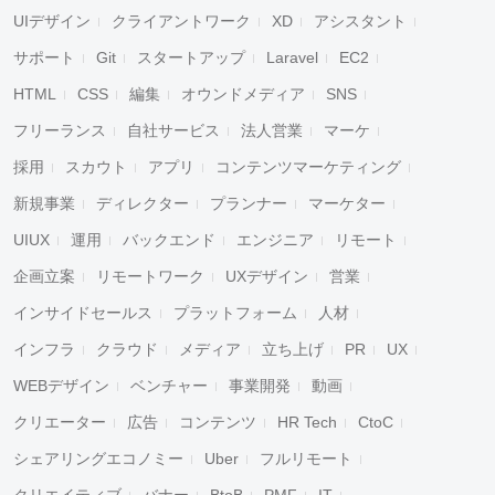
UIデザイン
クライアントワーク
XD
アシスタント
サポート
Git
スタートアップ
Laravel
EC2
HTML
CSS
編集
オウンドメディア
SNS
フリーランス
自社サービス
法人営業
マーケ
採用
スカウト
アプリ
コンテンツマーケティング
新規事業
ディレクター
プランナー
マーケター
UIUX
運用
バックエンド
エンジニア
リモート
企画立案
リモートワーク
UXデザイン
営業
インサイドセールス
プラットフォーム
人材
インフラ
クラウド
メディア
立ち上げ
PR
UX
WEBデザイン
ベンチャー
事業開発
動画
クリエーター
広告
コンテンツ
HR Tech
CtoC
シェアリングエコノミー
Uber
フルリモート