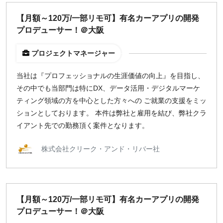
どちらでも可
【月額～120万/一部リモ可】有名カーアプリの開発
出社希望
プロデューサー！＠大阪
出社のみ
プロジェクトマネージャー
特徴
当社は『プロフェッショナルの生涯価値の向上』を目指し、
直接契約
その中でも当部門は特にDX、データ活用・デジタルマーケ
副業OK
ティング領域の方を中心とした方々への ご就業の支援をミッ
新規事業
ションとしております。 本件は弊社と雇用を結び、弊社クラ
スタートアップ
イアント先での勤務頂く案件となります。
土日週末OK
株式会社クリーク・アンド・リバー社
稼働時間
週5日
週4日
【月額～120万/一部リモ可】有名カーアプリの開発
週3日
プロデューサー！＠大阪
週2日