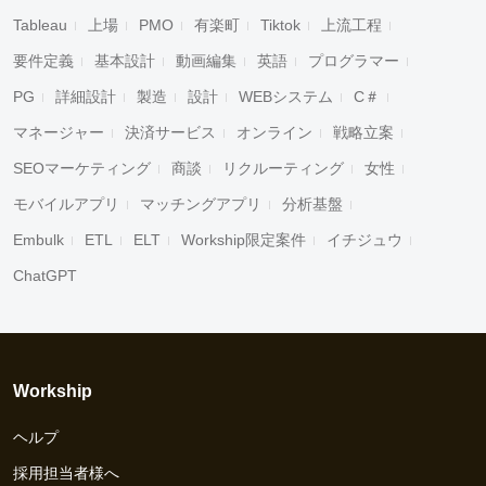
Tableau
上場
PMO
有楽町
Tiktok
上流工程
要件定義
基本設計
動画編集
英語
プログラマー
PG
詳細設計
製造
設計
WEBシステム
C＃
マネージャー
決済サービス
オンライン
戦略立案
SEOマーケティング
商談
リクルーティング
女性
モバイルアプリ
マッチングアプリ
分析基盤
Embulk
ETL
ELT
Workship限定案件
イチジュウ
ChatGPT
Workship
ヘルプ
採用担当者様へ