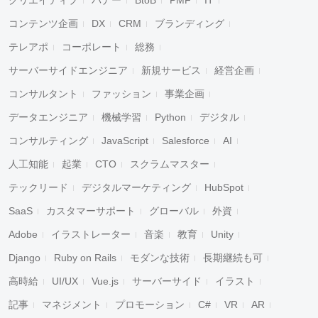
クリエイティブ
バナー
BtoB
PMF
IT
コンテンツ企画
DX
CRM
ブランディング
テレアポ
コーポレート
総務
サーバーサイドエンジニア
新規サービス
経営企画
コンサルタント
ファッション
事業企画
データエンジニア
機械学習
Python
デジタル
コンサルティング
JavaScript
Salesforce
AI
人工知能
起業
CTO
スクラムマスター
テックリード
デジタルマーケティング
HubSpot
SaaS
カスタマーサポート
グローバル
外資
Adobe
イラストレーター
音楽
教育
Unity
Django
Ruby on Rails
モダンな技術
長期継続も可
高時給
UI/UX
Vue.js
サーバーサイド
イラスト
記事
マネジメント
プロモーション
C#
VR
AR