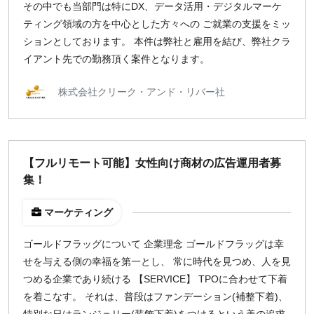
その中でも当部門は特にDX、データ活用・デジタルマーケ
ティング領域の方を中心とした方々への ご就業の支援をミッ
¥2,000
¥3,000
¥4,000
¥5,000〜
ションとしております。 本件は弊社と雇用を結び、弊社クラ
指定なし
検索
イアント先での勤務頂く案件となります。
株式会社クリーク・アンド・リバー社
【フルリモート可能】女性向け商材の広告運用者募
集！
マーケティング
ゴールドフラッグについて 企業理念 ゴールドフラッグは幸
せを与える側の幸福を第一とし、 常に時代を見つめ、人を見
つめる企業であり続ける 【SERVICE】 TPOに合わせて下着
を着こなす。 それは、普段はファンデーション(補整下着)、