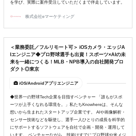
を学び、実際に案件受注していただくまで伴走しています。
株式会社eマーケティング
＜業務委託／フルリモート可＞ iOSカメラ・エッジA
Iエンジニア◆プロ野球選手も出資！スポーツ×AIの未
来を一緒につくる！MLB・NPB導入の自社開発プロ
ダクト◎東京
iOS/Androidアプリエンジニア
◆世界一の野球Tech企業を目指すベンチャー 「誰もがスポ
ーツが上手くなれる環境を。」私たちKnowhereは、そんな
想いから生まれたスタートアップ企業です。 AIや画像解析・
センサー技術などを駆使し、選手一人ひとりの成長を科学的
にサポートするソフトウェアを自社で企画・開発・運用して
います。 ベンチャーながら、技術はすでにプロ野球や米メジ