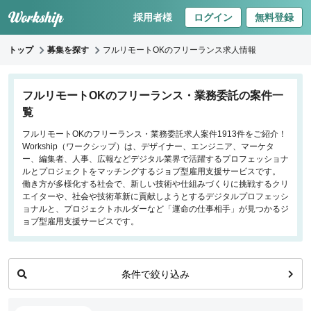
採用者様
ログイン
無料登録
トップ
募集を探す
フルリモートOKのフリーランス求人情報
キーワードで探す
フルリモートOKのフリーランス・業務委託の案件一
覧
職種
フルリモートOKのフリーランス・業務委託求人案件1913件をご紹介！
Workship（ワークシップ）は、デザイナー、エンジニア、マーケタ
フロントエンドエンジニア
ー、編集者、人事、広報などデジタル業界で活躍するプロフェッショナ
バックエンドエンジニア
ルとプロジェクトをマッチングするジョブ型雇用支援サービスです。
働き方が多様化する社会で、新しい技術や仕組みづくりに挑戦するクリ
インフラエンジニア
エイターや、社会や技術革新に貢献しようとするデジタルプロフェッシ
iOS/Androidアプリエンジニア
ョナルと、プロジェクトホルダーなど「運命の仕事相手」が見つかるジ
ョブ型雇用支援サービスです。
データサイエンティスト
働き方
条件で絞り込み
リモートのみ
リモート希望