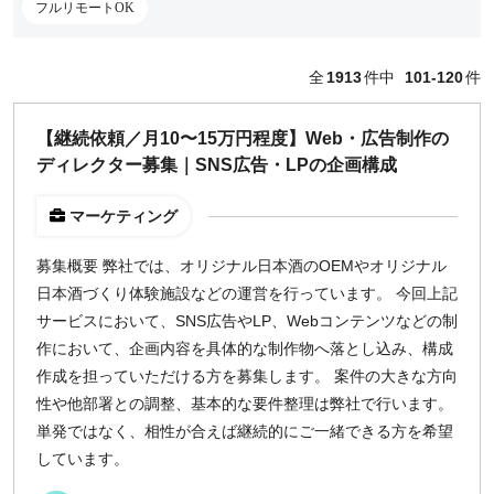
フルリモートOK
どちらでも可
出社希望
全
1913
件中
101-120
件
出社のみ
【継続依頼／月10〜15万円程度】Web・広告制作の
特徴
ディレクター募集｜SNS広告・LPの企画構成
直接契約
副業OK
マーケティング
新規事業
募集概要 弊社では、オリジナル日本酒のOEMやオリジナル
スタートアップ
日本酒づくり体験施設などの運営を行っています。 今回上記
土日週末OK
サービスにおいて、SNS広告やLP、Webコンテンツなどの制
急募
作において、企画内容を具体的な制作物へ落とし込み、構成
長期案件
作成を担っていただける方を募集します。 案件の大きな方向
スポット案件（1ヶ月）
性や他部署との調整、基本的な要件整理は弊社で行います。
正社員募集
単発ではなく、相性が合えば継続的にご一緒できる方を希望
フルリモートOK
しています。
英語スキル歓迎