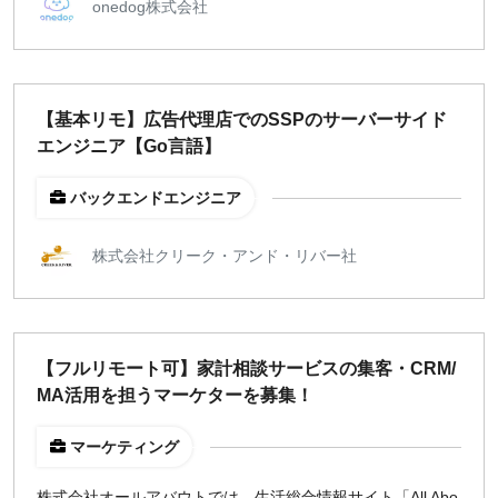
福岡
onedog株式会社
募集状況
募集中のみ表示
【基本リモ】広告代理店でのSSPのサーバーサイド
エンジニア【Go言語】
時給
バックエンドエンジニア
1,500
円 以上
株式会社クリーク・アンド・リバー社
¥2,000
¥3,000
¥4,000
¥5,000〜
指定なし
検索
【フルリモート可】家計相談サービスの集客・CRM/
MA活用を担うマーケターを募集！
マーケティング
株式会社オールアバウトでは、生活総合情報サイト「All Abo