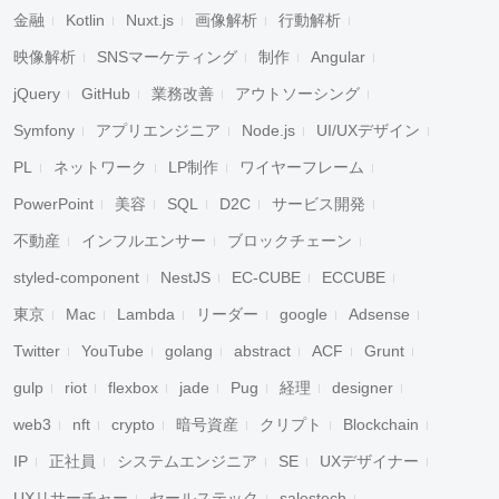
金融
Kotlin
Nuxt.js
画像解析
行動解析
映像解析
SNSマーケティング
制作
Angular
jQuery
GitHub
業務改善
アウトソーシング
Symfony
アプリエンジニア
Node.js
UI/UXデザイン
PL
ネットワーク
LP制作
ワイヤーフレーム
PowerPoint
美容
SQL
D2C
サービス開発
不動産
インフルエンサー
ブロックチェーン
styled-component
NestJS
EC-CUBE
ECCUBE
東京
Mac
Lambda
リーダー
google
Adsense
Twitter
YouTube
golang
abstract
ACF
Grunt
gulp
riot
flexbox
jade
Pug
経理
designer
web3
nft
crypto
暗号資産
クリプト
Blockchain
IP
正社員
システムエンジニア
SE
UXデザイナー
UXリサーチャー
セールステック
salestech