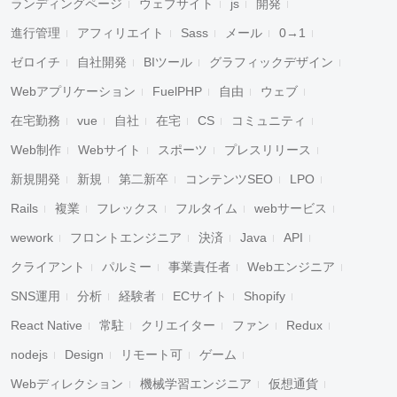
ランディングページ
ウェブサイト
js
開発
進行管理
アフィリエイト
Sass
メール
0→1
ゼロイチ
自社開発
BIツール
グラフィックデザイン
Webアプリケーション
FuelPHP
自由
ウェブ
在宅勤務
vue
自社
在宅
CS
コミュニティ
キャンセル
検索
Web制作
Webサイト
スポーツ
プレスリリース
新規開発
新規
第二新卒
コンテンツSEO
LPO
Rails
複業
フレックス
フルタイム
webサービス
wework
フロントエンジニア
決済
Java
API
クライアント
パルミー
事業責任者
Webエンジニア
SNS運用
分析
経験者
ECサイト
Shopify
React Native
常駐
クリエイター
ファン
Redux
nodejs
Design
リモート可
ゲーム
Webディレクション
機械学習エンジニア
仮想通貨