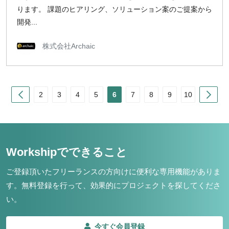
ります。 課題のヒアリング、ソリューション案のご提案から
開発...
株式会社Archaic
Prev
Nex
2
3
4
5
6
7
8
9
10
Workshipでできること
ご登録頂いたフリーランスの方向けに便利な専用機能がありま
す。
無料登録を行って、効果的にプロジェクトを探してくださ
い。
今すぐ会員登録