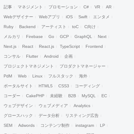
記事
マネジメント
プロモーション
C#
VR
AR
Webデザイナー
Webアプリ
iOS
Swift
エンタメ
Ruby
Backend
アーティスト
toC
C向け
メルカリ
Firebase
Go
GCP
GraphQL
Next
Next.js
React
React.js
TypeScript
Frontend
コンサル
Flutter
Android
企画
プロジェクトマネジメント
プロダクトマネージャー
PdM
Web
Linux
フルスタック
海外
ポータルサイト
HTML5
CSS3
コーディング
コーダー
CakePHP
未経験
B2B
MySQL
EC
ウェブデザイン
ウェブメディア
Analytics
グロースハック
データ分析
リスティング広告
SEM
Adwords
コンテンツ制作
instagram
LP