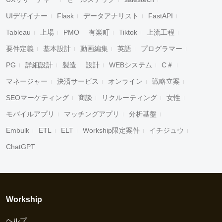
UIデザイナー
Flask
データアナリスト
FastAPI
Tableau
上場
PMO
有楽町
Tiktok
上流工程
要件定義
基本設計
動画編集
英語
プログラマー
PG
詳細設計
製造
設計
WEBシステム
C＃
マネージャー
決済サービス
オンライン
戦略立案
SEOマーケティング
商談
リクルーティング
女性
モバイルアプリ
マッチングアプリ
分析基盤
Embulk
ETL
ELT
Workship限定案件
イチジュウ
ChatGPT
Workship
ヘルプ