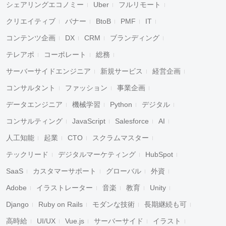
シェアリングエコノミー
Uber
フルリモート
クリエイティブ
バナー
BtoB
PMF
IT
コンテンツ企画
DX
CRM
ブランディング
テレアポ
コーポレート
総務
サーバーサイドエンジニア
新規サービス
経営企画
コンサルタント
ファッション
事業企画
データエンジニア
機械学習
Python
デジタル
コンサルティング
JavaScript
Salesforce
AI
人工知能
起業
CTO
スクラムマスター
テックリード
デジタルマーケティング
HubSpot
SaaS
カスタマーサポート
グローバル
外資
Adobe
イラストレーター
音楽
教育
Unity
Django
Ruby on Rails
モダンな技術
長期継続も可
高時給
UI/UX
Vue.js
サーバーサイド
イラスト