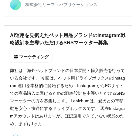
前払い可能
株式会社リーフ・パブリケーションズ
オンライン面談OK
閉じる
AI運用を見据えたペット用品ブランドのInstagram戦
稼働時間
略設計を主導いただけるSNSマーケター募集
週5日
週4日
マーケティング
週3日
弊社は、海外ペットブランドの日本展開・輸入販売を行って
週2日
いる会社です。 今回は、ペット用ドライブボックスのInstag
週1日
ram運用を本格的に開始するため、InstagramからECサイト
での商品購入に繋げるための戦略設計を主導いただけるSNS
地域
マーケターの方を募集します。 Lealchumは、愛犬との車移
東京
動を安心・快適にするドライブボックスです。 現在Instagra
大阪
mアカウントはありますが、ほぼ運用できていない状態のた
名古屋
め、まずは1ヶ月...
京都