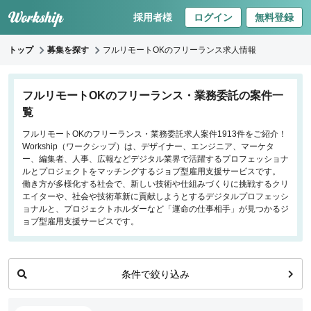
採用者様
ログイン
無料登録
トップ
募集を探す
フルリモートOKのフリーランス求人情報
キーワードで探す
フルリモートOKのフリーランス・業務委託の案件一
覧
職種
フルリモートOKのフリーランス・業務委託求人案件1913件をご紹介！
Workship（ワークシップ）は、デザイナー、エンジニア、マーケタ
フロントエンドエンジニア
ー、編集者、人事、広報などデジタル業界で活躍するプロフェッショナ
バックエンドエンジニア
ルとプロジェクトをマッチングするジョブ型雇用支援サービスです。
働き方が多様化する社会で、新しい技術や仕組みづくりに挑戦するクリ
インフラエンジニア
エイターや、社会や技術革新に貢献しようとするデジタルプロフェッシ
iOS/Androidアプリエンジニア
ョナルと、プロジェクトホルダーなど「運命の仕事相手」が見つかるジ
ョブ型雇用支援サービスです。
データサイエンティスト
働き方
条件で絞り込み
リモートのみ
リモート希望