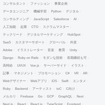
コンサルタント
ファッション
事業企画
データエンジニア
機械学習
Python
デジタル
コンサルティング
JavaScript
Salesforce
AI
人工知能
起業
CTO
スクラムマスター
テックリード
デジタルマーケティング
HubSpot
SaaS
カスタマーサポート
グローバル
外資
Adobe
イラストレーター
音楽
教育
Unity
Django
Ruby on Rails
モダンな技術
長期継続も可
高時給
UI/UX
Vue.js
サーバーサイド
イラスト
記事
マネジメント
プロモーション
C#
VR
AR
Webデザイナー
Webアプリ
iOS
Swift
エンタメ
Ruby
Backend
アーティスト
toC
C向け
メルカリ
Firebase
Go
GCP
GraphQL
Next
Next.js
React
React.js
TypeScript
Frontend