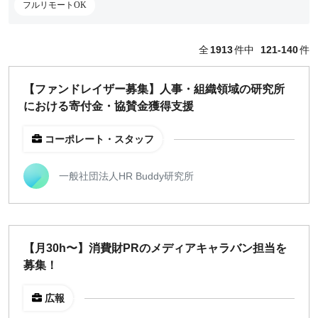
フルリモートOK
どちらでも可
出社希望
全
1913
件中
121-140
件
出社のみ
【ファンドレイザー募集】人事・組織領域の研究所
特徴
における寄付金・協賛金獲得支援
直接契約
副業OK
コーポレート・スタッフ
新規事業
スタートアップ
一般社団法人HR Buddy研究所
土日週末OK
急募
長期案件
スポット案件（1ヶ月）
【月30h〜】消費財PRのメディアキャラバン担当を
募集！
正社員募集
フルリモートOK
広報
英語スキル歓迎