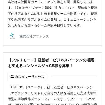
福岡
当社は自社開発のゲーム・アプリ等を企画・開発していま
す。 現在はライブゲーム領域に注力しており、配信者と視聴
者がリアルタイムに楽しめる新規ゲームを開発中です。 視聴
募集状況
者や配信者がリアルタイムに参加し、コミュニケーションを
募集中のみ表示
楽しみながら遊べるゲーム体験を目指しています。
株式会社アマネクス
時給
1,500
円 以上
【フルリモート】経営者・ビジネスパーソンの活躍
¥2,000
¥3,000
¥4,000
¥5,000〜
を支えるコンシェルジュCS職を募集！
指定なし
検索
カスタマーサクセス
「UNIIINC.（ユニーク）」は、経営者・ビジネスパーソン
（エヴァンジェリスト）が自分の人脈を活用した完全成果報
酬型の商談獲得プラットフォームです。リクルート・Smart
HR・freeeなど国内有力SaaS・スタートアップへの豊富な導