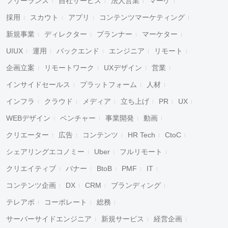
フリーランス
自社サービス
法人営業
マーケ
採用
スカウト
アプリ
コンテンツマーケティング
新規事業
ディレクター
プランナー
マーケター
UIUX
運用
バックエンド
エンジニア
リモート
企画立案
リモートワーク
UXデザイン
営業
インサイドセールス
プラットフォーム
人材
インフラ
クラウド
メディア
立ち上げ
PR
UX
WEBデザイン
ベンチャー
事業開発
動画
クリエーター
広告
コンテンツ
HR Tech
CtoC
シェアリングエコノミー
Uber
フルリモート
クリエイティブ
バナー
BtoB
PMF
IT
コンテンツ企画
DX
CRM
ブランディング
テレアポ
コーポレート
総務
サーバーサイドエンジニア
新規サービス
経営企画