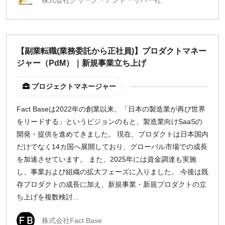
前払い可能
オンライン面談OK
閉じる
【副業転職(業務委託から正社員)】プロダクトマネー
稼働時間
ジャー（PdM）｜新規事業立ち上げ
週5日
プロジェクトマネージャー
週4日
週3日
Fact Baseは2022年の創業以来、「日本の製造業が再び世界
週2日
をリードする」というビジョンのもと、製造業向けSaaSの
週1日
開発・提供を進めてきました。 現在、プロダクトは日本国内
だけでなく14カ国へ展開しており、グローバル市場での成長
を加速させています。 また、2025年には資金調達も実施
地域
し、事業および組織の拡大フェーズに入りました。 今後は既
東京
存プロダクトの成長に加え、新規事業・新規プロダクトの立
大阪
ち上げを複数検討...
名古屋
京都
株式会社Fact Base