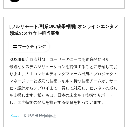
福岡
募集状況
[フルリモート/副業OK/成果報酬] オンラインエンタメ
募集中のみ表示
領域のスカウト担当募集
マーケティング
時給
1,500
円 以上
KUSSHU合同会社は、ユーザーのニーズを徹底的に分析し、
最適なシステムソリューションを提供することに専念してお
ります。大手コンサルティングファーム出身のプロジェクト
¥2,000
¥3,000
¥4,000
¥5,000〜
マネージャーと多彩な技術スキルを持つ技術チームが、サー
ビス設計からデプロイまで一貫して対応し、ビジネスの成功
指定なし
検索
を支援します。私たちは、日本の未来をIT技術でサポート
し、国内技術の発展を推進する使命を担っています。
KUSSHU合同会社