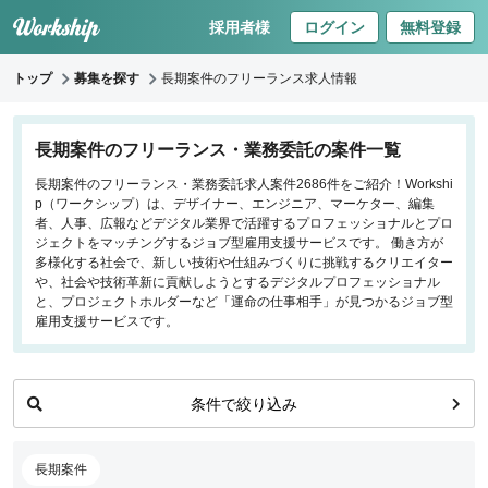
採用者様
ログイン
無料登録
トップ
募集を探す
長期案件のフリーランス求人情報
キーワードで探す
長期案件のフリーランス・業務委託の案件一覧
長期案件のフリーランス・業務委託求人案件2686件をご紹介！Workshi
職種
p（ワークシップ）は、デザイナー、エンジニア、マーケター、編集
者、人事、広報などデジタル業界で活躍するプロフェッショナルとプロ
フロントエンドエンジニア
ジェクトをマッチングするジョブ型雇用支援サービスです。 働き方が
多様化する社会で、新しい技術や仕組みづくりに挑戦するクリエイター
バックエンドエンジニア
や、社会や技術革新に貢献しようとするデジタルプロフェッショナル
インフラエンジニア
と、プロジェクトホルダーなど「運命の仕事相手」が見つかるジョブ型
iOS/Androidアプリエンジニア
雇用支援サービスです。
データサイエンティスト
条件で絞り込み
働き方
リモートのみ
長期案件
リモート希望