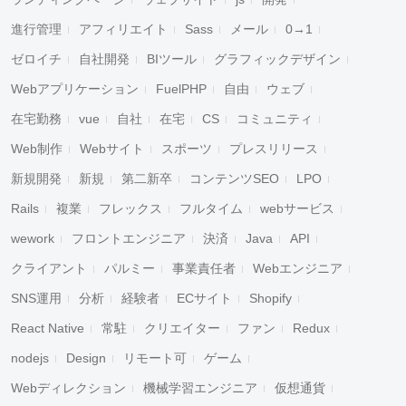
進行管理
アフィリエイト
Sass
メール
0→1
ゼロイチ
自社開発
BIツール
グラフィックデザイン
Webアプリケーション
FuelPHP
自由
ウェブ
在宅勤務
vue
自社
在宅
CS
コミュニティ
Web制作
Webサイト
スポーツ
プレスリリース
新規開発
新規
第二新卒
コンテンツSEO
LPO
Rails
複業
フレックス
フルタイム
webサービス
キャンセル
検索
wework
フロントエンジニア
決済
Java
API
クライアント
パルミー
事業責任者
Webエンジニア
SNS運用
分析
経験者
ECサイト
Shopify
React Native
常駐
クリエイター
ファン
Redux
nodejs
Design
リモート可
ゲーム
Webディレクション
機械学習エンジニア
仮想通貨