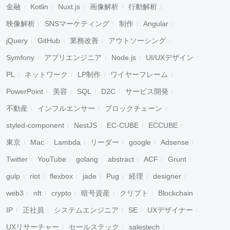
金融
Kotlin
Nuxt.js
画像解析
行動解析
映像解析
SNSマーケティング
制作
Angular
jQuery
GitHub
業務改善
アウトソーシング
Symfony
アプリエンジニア
Node.js
UI/UXデザイン
PL
ネットワーク
LP制作
ワイヤーフレーム
PowerPoint
美容
SQL
D2C
サービス開発
不動産
インフルエンサー
ブロックチェーン
styled-component
NestJS
EC-CUBE
ECCUBE
東京
Mac
Lambda
リーダー
google
Adsense
Twitter
YouTube
golang
abstract
ACF
Grunt
gulp
riot
flexbox
jade
Pug
経理
designer
web3
nft
crypto
暗号資産
クリプト
Blockchain
IP
正社員
システムエンジニア
SE
UXデザイナー
UXリサーチャー
セールステック
salestech