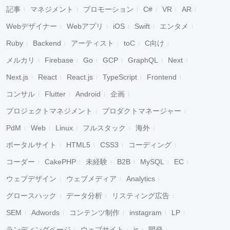
記事
マネジメント
プロモーション
C#
VR
AR
Webデザイナー
Webアプリ
iOS
Swift
エンタメ
Ruby
Backend
アーティスト
toC
C向け
メルカリ
Firebase
Go
GCP
GraphQL
Next
Next.js
React
React.js
TypeScript
Frontend
コンサル
Flutter
Android
企画
プロジェクトマネジメント
プロダクトマネージャー
PdM
Web
Linux
フルスタック
海外
ポータルサイト
HTML5
CSS3
コーディング
コーダー
CakePHP
未経験
B2B
MySQL
EC
ウェブデザイン
ウェブメディア
Analytics
グロースハック
データ分析
リスティング広告
SEM
Adwords
コンテンツ制作
instagram
LP
ランディングページ
ウェブサイト
js
開発