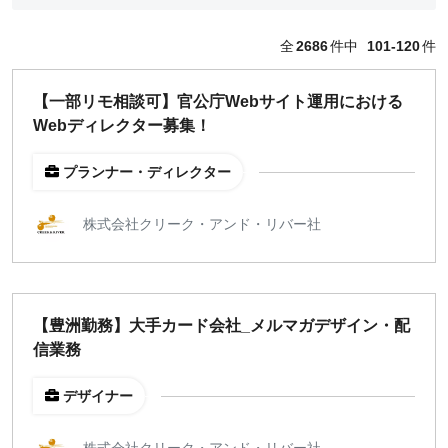
どちらでも可
全
2686
件中
101-120
件
出社希望
出社のみ
【一部リモ相談可】官公庁Webサイト運用における
Webディレクター募集！
特徴
直接契約
プランナー・ディレクター
副業OK
新規事業
株式会社クリーク・アンド・リバー社
スタートアップ
土日週末OK
急募
長期案件
【豊洲勤務】大手カード会社_メルマガデザイン・配
スポット案件（1ヶ月）
信業務
正社員募集
デザイナー
フルリモートOK
英語スキル歓迎
株式会社クリーク・アンド・リバー社