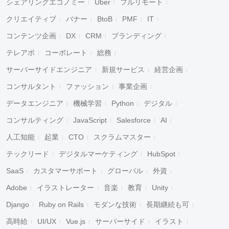
シェアリングエコノミー
Uber
フルリモート
クリエイティブ
バナー
BtoB
PMF
IT
コンテンツ企画
DX
CRM
ブランディング
テレアポ
コーポレート
総務
サーバーサイドエンジニア
新規サービス
経営企画
コンサルタント
ファッション
事業企画
データエンジニア
機械学習
Python
デジタル
コンサルティング
JavaScript
Salesforce
AI
人工知能
起業
CTO
スクラムマスター
テックリード
デジタルマーケティング
HubSpot
SaaS
カスタマーサポート
グローバル
外資
Adobe
イラストレーター
音楽
教育
Unity
Django
Ruby on Rails
モダンな技術
長期継続も可
高時給
UI/UX
Vue.js
サーバーサイド
イラスト