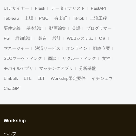
UIデザイナー
Flask
データアナリスト
FastAPI
Tableau
上場
PMO
有楽町
Tiktok
上流工程
要件定義
基本設計
動画編集
英語
プログラマー
PG
詳細設計
製造
設計
WEBシステム
C＃
マネージャー
決済サービス
オンライン
戦略立案
SEOマーケティング
商談
リクルーティング
女性
モバイルアプリ
マッチングアプリ
分析基盤
Embulk
ETL
ELT
Workship限定案件
イチジュウ
ChatGPT
Workship
ヘルプ