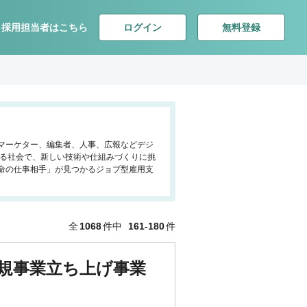
ログイン
無料登録
採用担当者はこちら
ア、マーケター、編集者、人事、広報などデジ
する社会で、新しい技術や仕組みづくりに挑
命の仕事相手」が見つかるジョブ型雇用支
全
1068
件中
161-180
件
新規事業立ち上げ事業