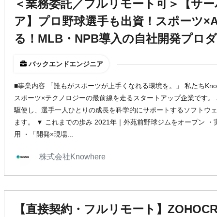
＜業務委託／フルリモート可＞【サー
ア】プロ野球選手も出資！スポーツ×A
る！MLB・NPB導入の自社開発プロ
バックエンドエンジニア
■事業内容 「誰もがスポーツが上手くなれる環境を。」 私たちKno
スポーツ×テクノロジーの最前線を走るスタートアップ企業です。 
駆使し、選手一人ひとりの成長を科学的にサポートするソフトウ
ます。 ▼ これまでの歩み 2021年｜外苑前野球ジムをオープン
用 ・「開発×現場...
株式会社Knowhere
【直接契約・フルリモート】ZOHOC