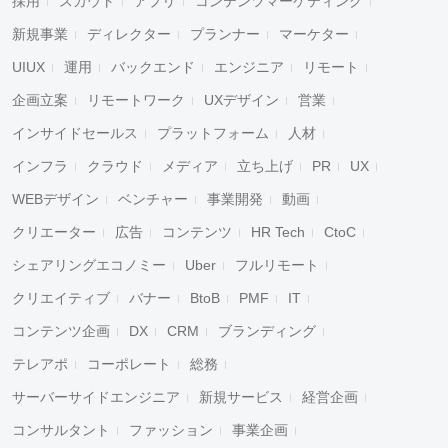
採用
スカウト
アプリ
コンテンツマーケティング
新規事業
ディレクター
プランナー
マーケター
UIUX
運用
バックエンド
エンジニア
リモート
企画立案
リモートワーク
UXデザイン
営業
インサイドセールス
プラットフォーム
人材
インフラ
クラウド
メディア
立ち上げ
PR
UX
WEBデザイン
ベンチャー
事業開発
動画
クリエーター
広告
コンテンツ
HR Tech
CtoC
シェアリングエコノミー
Uber
フルリモート
クリエイティブ
バナー
BtoB
PMF
IT
コンテンツ企画
DX
CRM
ブランディング
テレアポ
コーポレート
総務
サーバーサイドエンジニア
新規サービス
経営企画
コンサルタント
ファッション
事業企画