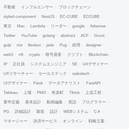
不動産
インフルエンサー
ブロックチェーン
styled-component
NestJS
EC-CUBE
ECCUBE
東京
Mac
Lambda
リーダー
google
Adsense
Twitter
YouTube
golang
abstract
ACF
Grunt
gulp
riot
flexbox
jade
Pug
経理
designer
web3
nft
crypto
暗号資産
クリプト
Blockchain
IP
正社員
システムエンジニア
SE
UXデザイナー
UXリサーチャー
セールステック
salestech
UIデザイナー
Flask
データアナリスト
FastAPI
Tableau
上場
PMO
有楽町
Tiktok
上流工程
要件定義
基本設計
動画編集
英語
プログラマー
PG
詳細設計
製造
設計
WEBシステム
C＃
マネージャー
決済サービス
オンライン
戦略立案