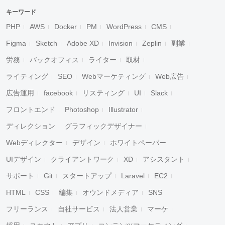
キーワード
PHP
AWS
Docker
PM
WordPress
CMS
Figma
Sketch
Adobe XD
Invision
Zeplin
副業
労務
バックオフィス
ライター
取材
ライティング
SEO
Webマーケティング
Web広告
広告運用
facebook
リスティング
UI
Slack
フロントエンド
Photoshop
Illustrator
ディレクション
グラフィックデザイナー
Webディレクター
デザイン
ホワイトペーパー
UIデザイン
クライアントワーク
XD
アシスタント
サポート
Git
スタートアップ
Laravel
EC2
HTML
CSS
編集
オウンドメディア
SNS
フリーランス
自社サービス
法人営業
マーケ