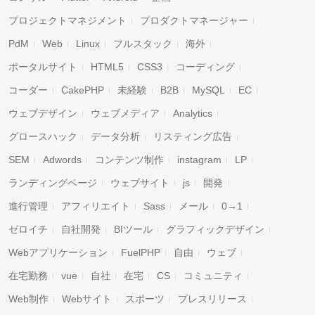
プロジェクトマネジメント
プロダクトマネージャー
PdM
Web
Linux
フルスタック
海外
ポータルサイト
HTML5
CSS3
コーディング
コーダー
CakePHP
未経験
B2B
MySQL
EC
ウェブデザイン
ウェブメディア
Analytics
グロースハック
データ分析
リスティング広告
SEM
Adwords
コンテンツ制作
instagram
LP
ランディングページ
ウェブサイト
js
開発
進行管理
アフィリエイト
Sass
メール
0→1
ゼロイチ
自社開発
BIツール
グラフィックデザイン
Webアプリケーション
FuelPHP
自由
ウェブ
在宅勤務
vue
自社
在宅
CS
コミュニティ
Web制作
Webサイト
スポーツ
プレスリリース