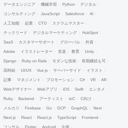
データエンジニア
機械学習
Python
デジタル
コンサルティング
JavaScript
Salesforce
AI
人工知能
起業
CTO
スクラムマスター
テックリード
デジタルマーケティング
HubSpot
SaaS
カスタマーサポート
グローバル
外資
Adobe
イラストレーター
音楽
教育
Unity
Django
Ruby on Rails
モダンな技術
長期継続も可
高時給
UI/UX
Vue.js
サーバーサイド
イラスト
記事
マネジメント
プロモーション
C#
VR
AR
Webデザイナー
Webアプリ
iOS
Swift
エンタメ
Ruby
Backend
アーティスト
toC
C向け
メルカリ
Firebase
Go
GCP
GraphQL
Next
Next.js
React
React.js
TypeScript
Frontend
コンサル
Flutter
Android
企画