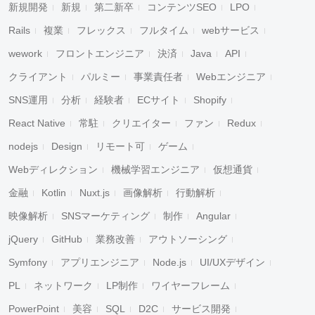
新規開発
新規
第二新卒
コンテンツSEO
LPO
Rails
複業
フレックス
フルタイム
webサービス
wework
フロントエンジニア
決済
Java
API
クライアント
パルミー
事業責任者
Webエンジニア
SNS運用
分析
経験者
ECサイト
Shopify
React Native
常駐
クリエイター
ファン
Redux
nodejs
Design
リモート可
ゲーム
Webディレクション
機械学習エンジニア
仮想通貨
金融
Kotlin
Nuxt.js
画像解析
行動解析
映像解析
SNSマーケティング
制作
Angular
jQuery
GitHub
業務改善
アウトソーシング
Symfony
アプリエンジニア
Node.js
UI/UXデザイン
PL
ネットワーク
LP制作
ワイヤーフレーム
PowerPoint
美容
SQL
D2C
サービス開発