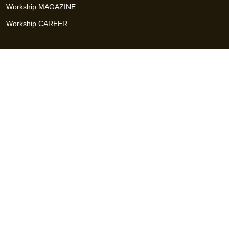
Workship MAGAZINE
Workship CAREER
関連サイト
GIGサイト
UXデザイン・プロトタイプ制作 - UX Design Lab
Webサイト制作 / CMS・マーケティングツール - LeadGrid
デザ
イナー特化の採用支援サービス - クロスデザイナー
インフラエ
ンジニア特化の採用支援サービス - クロスネットワーク
エンジ
ニア・デザイナーのフリーランス採用 - Workship
エンジニアの
採用支援・人材紹介 - Workship CAREER
日本最大級のHR・フ
リーランスメディア - Workship MAGAZINE
コンテンツマーケ
ティング総合パートナー - コンマルク
Workship（ワークシップ）は、デザイナー、エンジニア、マーケタ
ー、編集者、人事、広報などデジタル業界で活躍するプロフェッシ
ョナルとプロジェクトをマッチングするジョブ型雇用支援サービス