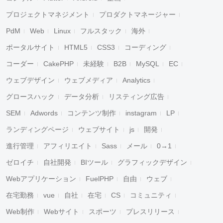
プロジェクトマネジメント
プロダクトマネージャー
PdM
Web
Linux
フルスタック
海外
ポータルサイト
HTML5
CSS3
コーディング
コーダー
CakePHP
未経験
B2B
MySQL
EC
ウェブデザイン
ウェブメディア
Analytics
グロースハック
データ分析
リスティング広告
SEM
Adwords
コンテンツ制作
instagram
LP
ランディングページ
ウェブサイト
js
開発
進行管理
アフィリエイト
Sass
メール
0→1
ゼロイチ
自社開発
BIツール
グラフィックデザイン
Webアプリケーション
FuelPHP
自由
ウェブ
在宅勤務
vue
自社
在宅
CS
コミュニティ
Web制作
Webサイト
スポーツ
プレスリリース