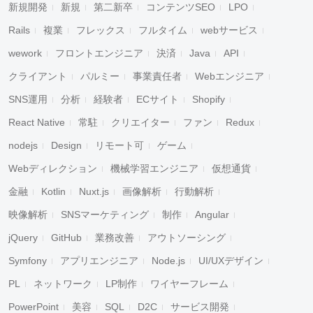
新規開発
新規
第二新卒
コンテンツSEO
LPO
Rails
複業
フレックス
フルタイム
webサービス
wework
フロントエンジニア
決済
Java
API
クライアント
パルミー
事業責任者
Webエンジニア
SNS運用
分析
経験者
ECサイト
Shopify
React Native
常駐
クリエイター
ファン
Redux
nodejs
Design
リモート可
ゲーム
Webディレクション
機械学習エンジニア
仮想通貨
金融
Kotlin
Nuxt.js
画像解析
行動解析
映像解析
SNSマーケティング
制作
Angular
jQuery
GitHub
業務改善
アウトソーシング
Symfony
アプリエンジニア
Node.js
UI/UXデザイン
PL
ネットワーク
LP制作
ワイヤーフレーム
PowerPoint
美容
SQL
D2C
サービス開発