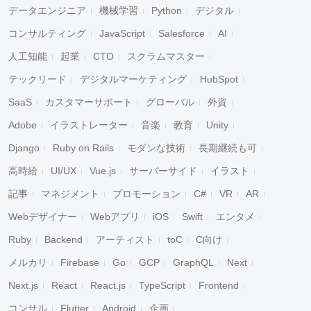
データエンジニア
機械学習
Python
デジタル
コンサルティング
JavaScript
Salesforce
AI
人工知能
起業
CTO
スクラムマスター
テックリード
デジタルマーケティング
HubSpot
SaaS
カスタマーサポート
グローバル
外資
Adobe
イラストレーター
音楽
教育
Unity
Django
Ruby on Rails
モダンな技術
長期継続も可
高時給
UI/UX
Vue.js
サーバーサイド
イラスト
記事
マネジメント
プロモーション
C#
VR
AR
Webデザイナー
Webアプリ
iOS
Swift
エンタメ
Ruby
Backend
アーティスト
toC
C向け
メルカリ
Firebase
Go
GCP
GraphQL
Next
Next.js
React
React.js
TypeScript
Frontend
コンサル
Flutter
Android
企画