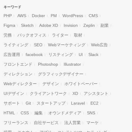
キーワード
PHP
AWS
Docker
PM
WordPress
CMS
Figma
Sketch
Adobe XD
Invision
Zeplin
副業
労務
バックオフィス
ライター
取材
ライティング
SEO
Webマーケティング
Web広告
広告運用
facebook
リスティング
UI
Slack
フロントエンド
Photoshop
Illustrator
ディレクション
グラフィックデザイナー
Webディレクター
デザイン
ホワイトペーパー
UIデザイン
クライアントワーク
XD
アシスタント
サポート
Git
スタートアップ
Laravel
EC2
HTML
CSS
編集
オウンドメディア
SNS
フリーランス
自社サービス
法人営業
マーケ