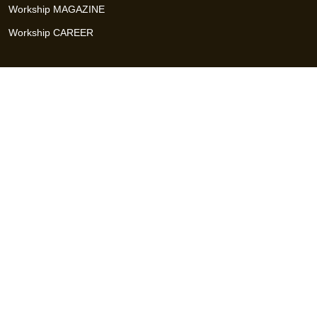
Workship MAGAZINE
Workship CAREER
関連サイト
GIGサイト
UXデザイン・プロトタイプ制作 - UX Design Lab
Webサイト制作 / CMS・マーケティングツール - LeadGrid
デザ
イナー特化の採用支援サービス - クロスデザイナー
インフラエ
ンジニア特化の採用支援サービス - クロスネットワーク
エンジ
ニア・デザイナーのフリーランス採用 - Workship
エンジニアの
採用支援・人材紹介 - Workship CAREER
日本最大級のHR・フ
リーランスメディア - Workship MAGAZINE
コンテンツマーケ
ティング総合パートナー - コンマルク
Workship（ワークシップ）は、デザイナー、エンジニア、マーケタ
ー、編集者、人事、広報などデジタル業界で活躍するプロフェッシ
ョナルとプロジェクトをマッチングするジョブ型雇用支援サービス