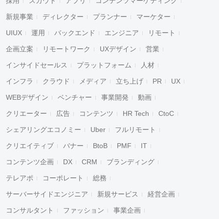
採用
スカウト
アプリ
コンテンツマーケティング
新規事業
ディレクター
プランナー
マーケター
UIUX
運用
バックエンド
エンジニア
リモート
企画立案
リモートワーク
UXデザイン
営業
インサイドセールス
プラットフォーム
人材
インフラ
クラウド
メディア
立ち上げ
PR
UX
WEBデザイン
ベンチャー
事業開発
動画
クリエーター
広告
コンテンツ
HR Tech
CtoC
シェアリングエコノミー
Uber
フルリモート
クリエイティブ
バナー
BtoB
PMF
IT
コンテンツ企画
DX
CRM
ブランディング
テレアポ
コーポレート
総務
サーバーサイドエンジニア
新規サービス
経営企画
コンサルタント
ファッション
事業企画