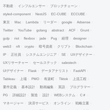
不動産
インフルエンサー
ブロックチェーン
styled-component
NestJS
EC-CUBE
ECCUBE
東京
Mac
Lambda
リーダー
google
Adsense
Twitter
YouTube
golang
abstract
ACF
Grunt
gulp
riot
flexbox
jade
Pug
経理
designer
web3
nft
crypto
暗号資産
クリプト
Blockchain
IP
正社員
システムエンジニア
SE
UXデザイナー
UXリサーチャー
セールステック
salestech
UIデザイナー
Flask
データアナリスト
FastAPI
Tableau
上場
PMO
有楽町
Tiktok
上流工程
要件定義
基本設計
動画編集
英語
プログラマー
PG
詳細設計
製造
設計
WEBシステム
C＃
マネージャー
決済サービス
オンライン
戦略立案