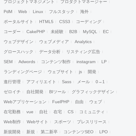
プロジェクトマネジメント
プロダクトマネージャー
PdM
Web
Linux
フルスタック
海外
ポータルサイト
HTML5
CSS3
コーディング
コーダー
CakePHP
未経験
B2B
MySQL
EC
ウェブデザイン
ウェブメディア
Analytics
グロースハック
データ分析
リスティング広告
SEM
Adwords
コンテンツ制作
instagram
LP
ランディングページ
ウェブサイト
js
開発
進行管理
アフィリエイト
Sass
メール
0→1
ゼロイチ
自社開発
BIツール
グラフィックデザイン
Webアプリケーション
FuelPHP
自由
ウェブ
在宅勤務
vue
自社
在宅
CS
コミュニティ
Web制作
Webサイト
スポーツ
プレスリリース
新規開発
新規
第二新卒
コンテンツSEO
LPO