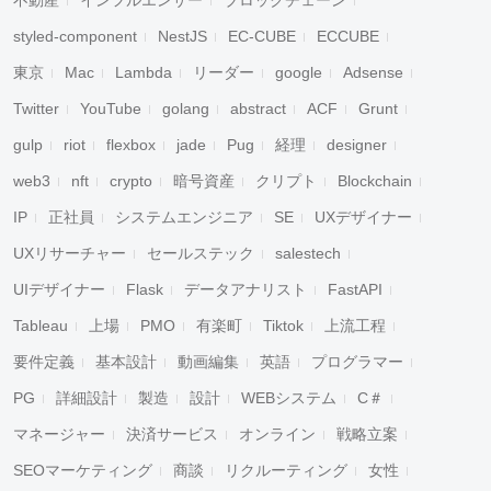
不動産
インフルエンサー
ブロックチェーン
styled-component
NestJS
EC-CUBE
ECCUBE
東京
Mac
Lambda
リーダー
google
Adsense
Twitter
YouTube
golang
abstract
ACF
Grunt
gulp
riot
flexbox
jade
Pug
経理
designer
web3
nft
crypto
暗号資産
クリプト
Blockchain
IP
正社員
システムエンジニア
SE
UXデザイナー
UXリサーチャー
セールステック
salestech
UIデザイナー
Flask
データアナリスト
FastAPI
Tableau
上場
PMO
有楽町
Tiktok
上流工程
要件定義
基本設計
動画編集
英語
プログラマー
PG
詳細設計
製造
設計
WEBシステム
C＃
マネージャー
決済サービス
オンライン
戦略立案
SEOマーケティング
商談
リクルーティング
女性