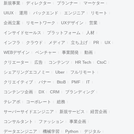
新規事業
ディレクター
プランナー
マーケター
UIUX
運用
バックエンド
エンジニア
リモート
企画立案
リモートワーク
UXデザイン
営業
インサイドセールス
プラットフォーム
人材
インフラ
クラウド
メディア
立ち上げ
PR
UX
WEBデザイン
ベンチャー
事業開発
動画
クリエーター
広告
コンテンツ
HR Tech
CtoC
シェアリングエコノミー
Uber
フルリモート
クリエイティブ
バナー
BtoB
PMF
IT
コンテンツ企画
DX
CRM
ブランディング
テレアポ
コーポレート
総務
サーバーサイドエンジニア
新規サービス
経営企画
コンサルタント
ファッション
事業企画
データエンジニア
機械学習
Python
デジタル