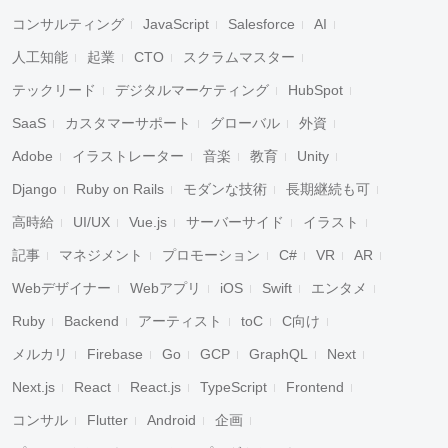
コンサルティング
JavaScript
Salesforce
AI
人工知能
起業
CTO
スクラムマスター
テックリード
デジタルマーケティング
HubSpot
SaaS
カスタマーサポート
グローバル
外資
Adobe
イラストレーター
音楽
教育
Unity
Django
Ruby on Rails
モダンな技術
長期継続も可
高時給
UI/UX
Vue.js
サーバーサイド
イラスト
記事
マネジメント
プロモーション
C#
VR
AR
Webデザイナー
Webアプリ
iOS
Swift
エンタメ
Ruby
Backend
アーティスト
toC
C向け
メルカリ
Firebase
Go
GCP
GraphQL
Next
Next.js
React
React.js
TypeScript
Frontend
コンサル
Flutter
Android
企画