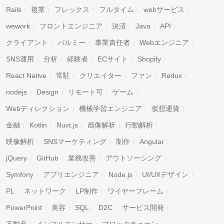
Rails
複業
フレックス
フルタイム
webサービス
wework
フロントエンジニア
決済
Java
API
クライアント
パルミー
事業責任者
Webエンジニア
SNS運用
分析
経験者
ECサイト
Shopify
React Native
常駐
クリエイター
ファン
Redux
nodejs
Design
リモート可
ゲーム
Webディレクション
機械学習エンジニア
仮想通貨
金融
Kotlin
Nuxt.js
画像解析
行動解析
映像解析
SNSマーケティング
制作
Angular
jQuery
GitHub
業務改善
アウトソーシング
Symfony
アプリエンジニア
Node.js
UI/UXデザイン
PL
ネットワーク
LP制作
ワイヤーフレーム
PowerPoint
美容
SQL
D2C
サービス開発