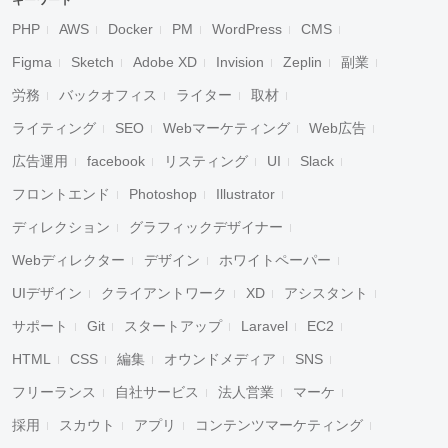
キーワード
PHP
AWS
Docker
PM
WordPress
CMS
Figma
Sketch
Adobe XD
Invision
Zeplin
副業
労務
バックオフィス
ライター
取材
ライティング
SEO
Webマーケティング
Web広告
広告運用
facebook
リスティング
UI
Slack
フロントエンド
Photoshop
Illustrator
ディレクション
グラフィックデザイナー
Webディレクター
デザイン
ホワイトペーパー
UIデザイン
クライアントワーク
XD
アシスタント
サポート
Git
スタートアップ
Laravel
EC2
HTML
CSS
編集
オウンドメディア
SNS
フリーランス
自社サービス
法人営業
マーケ
採用
スカウト
アプリ
コンテンツマーケティング