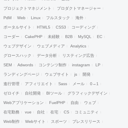
プロジェクトマネジメント
プロダクトマネージャー
PdM
Web
Linux
フルスタック
海外
ポータルサイト
HTML5
CSS3
コーディング
コーダー
CakePHP
未経験
B2B
MySQL
EC
ウェブデザイン
ウェブメディア
Analytics
グロースハック
データ分析
リスティング広告
SEM
Adwords
コンテンツ制作
instagram
LP
ランディングページ
ウェブサイト
js
開発
進行管理
アフィリエイト
Sass
メール
0→1
ゼロイチ
自社開発
BIツール
グラフィックデザイン
Webアプリケーション
FuelPHP
自由
ウェブ
在宅勤務
vue
自社
在宅
CS
コミュニティ
Web制作
Webサイト
スポーツ
プレスリリース