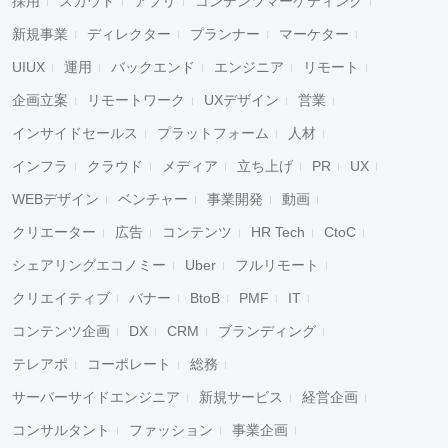
採用
スカウト
アプリ
コンテンツマーケティング
新規事業
ディレクター
プランナー
マーケター
UIUX
運用
バックエンド
エンジニア
リモート
企画立案
リモートワーク
UXデザイン
営業
インサイドセールス
プラットフォーム
人材
インフラ
クラウド
メディア
立ち上げ
PR
UX
WEBデザイン
ベンチャー
事業開発
動画
クリエーター
広告
コンテンツ
HR Tech
CtoC
シェアリングエコノミー
Uber
フルリモート
クリエイティブ
バナー
BtoB
PMF
IT
コンテンツ企画
DX
CRM
ブランディング
テレアポ
コーポレート
総務
サーバーサイドエンジニア
新規サービス
経営企画
コンサルタント
ファッション
事業企画