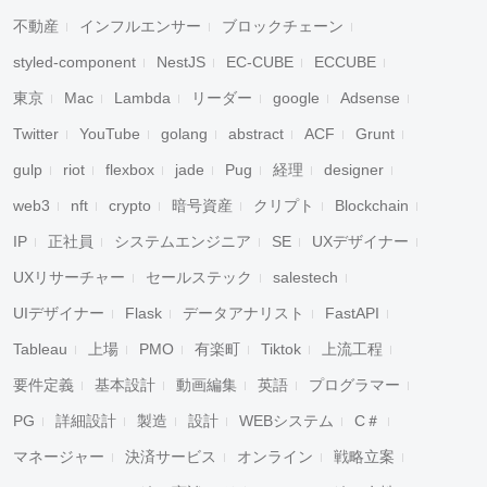
不動産
インフルエンサー
ブロックチェーン
styled-component
NestJS
EC-CUBE
ECCUBE
東京
Mac
Lambda
リーダー
google
Adsense
Twitter
YouTube
golang
abstract
ACF
Grunt
gulp
riot
flexbox
jade
Pug
経理
designer
web3
nft
crypto
暗号資産
クリプト
Blockchain
IP
正社員
システムエンジニア
SE
UXデザイナー
UXリサーチャー
セールステック
salestech
UIデザイナー
Flask
データアナリスト
FastAPI
Tableau
上場
PMO
有楽町
Tiktok
上流工程
要件定義
基本設計
動画編集
英語
プログラマー
PG
詳細設計
製造
設計
WEBシステム
C＃
マネージャー
決済サービス
オンライン
戦略立案