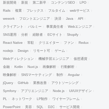
新規開発
新規
第二新卒
コンテンツSEO
LPO
Rails
複業
フレックス
フルタイム
webサービス
wework
フロントエンジニア
決済
Java
API
クライアント
パルミー
事業責任者
Webエンジニア
SNS運用
分析
経験者
ECサイト
Shopify
React Native
常駐
クリエイター
ファン
Redux
nodejs
Design
リモート可
ゲーム
Webディレクション
機械学習エンジニア
仮想通貨
金融
Kotlin
Nuxt.js
画像解析
行動解析
映像解析
SNSマーケティング
制作
Angular
jQuery
GitHub
業務改善
アウトソーシング
Symfony
アプリエンジニア
Node.js
UI/UXデザイン
PL
ネットワーク
LP制作
ワイヤーフレーム
PowerPoint
美容
SQL
D2C
サービス開発