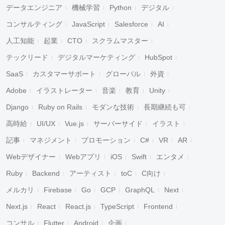
データエンジニア
機械学習
Python
デジタル
コンサルティング
JavaScript
Salesforce
AI
人工知能
起業
CTO
スクラムマスター
テックリード
デジタルマーケティング
HubSpot
SaaS
カスタマーサポート
グローバル
外資
Adobe
イラストレーター
音楽
教育
Unity
Django
Ruby on Rails
モダンな技術
長期継続も可
高時給
UI/UX
Vue.js
サーバーサイド
イラスト
記事
マネジメント
プロモーション
C#
VR
AR
Webデザイナー
Webアプリ
iOS
Swift
エンタメ
Ruby
Backend
アーティスト
toC
C向け
メルカリ
Firebase
Go
GCP
GraphQL
Next
Next.js
React
React.js
TypeScript
Frontend
コンサル
Flutter
Android
企画