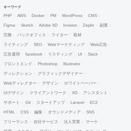
キーワード
PHP
AWS
Docker
PM
WordPress
CMS
Figma
Sketch
Adobe XD
Invision
Zeplin
副業
労務
バックオフィス
ライター
取材
ライティング
SEO
Webマーケティング
Web広告
広告運用
facebook
リスティング
UI
Slack
フロントエンド
Photoshop
Illustrator
ディレクション
グラフィックデザイナー
Webディレクター
デザイン
ホワイトペーパー
UIデザイン
クライアントワーク
XD
アシスタント
サポート
Git
スタートアップ
Laravel
EC2
HTML
CSS
編集
オウンドメディア
SNS
フリーランス
自社サービス
法人営業
マーケ