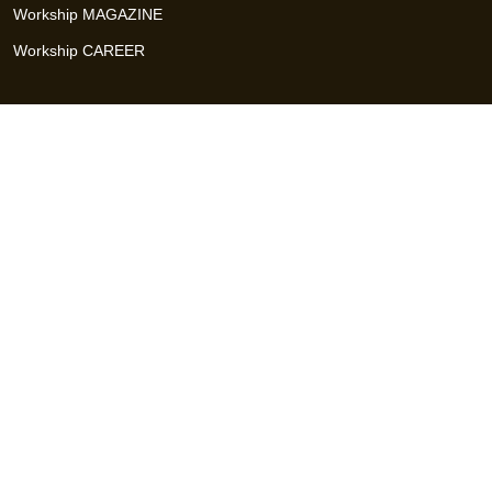
Workship MAGAZINE
Workship CAREER
関連サイト
GIGサイト
UXデザイン・プロトタイプ制作 - UX Design Lab
Webサイト制作 / CMS・マーケティングツール - LeadGrid
デザ
イナー特化の採用支援サービス - クロスデザイナー
インフラエ
ンジニア特化の採用支援サービス - クロスネットワーク
エンジ
ニア・デザイナーのフリーランス採用 - Workship
エンジニアの
採用支援・人材紹介 - Workship CAREER
日本最大級のHR・フ
リーランスメディア - Workship MAGAZINE
コンテンツマーケ
ティング総合パートナー - コンマルク
Workship（ワークシップ）は、デザイナー、エンジニア、マーケタ
ー、編集者、人事、広報などデジタル業界で活躍するプロフェッシ
ョナルとプロジェクトをマッチングするジョブ型雇用支援サービス