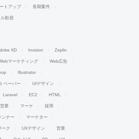
ートアップ
長期案件
キル歓迎
dobe XD
Invision
Zeplin
Webマーケティング
Web広告
hop
Illustrator
トペーパー
UIデザイン
Laravel
EC2
HTML
人営業
マーケ
採用
ランナー
マーケター
ワーク
UXデザイン
営業