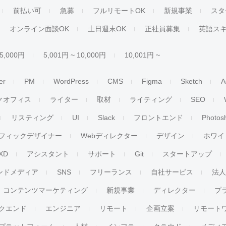
前払い可
急募
フルリモートOK
新規事業
スタ
オンライン面談OK
土日週末OK
正社員募集
英語ス
 5,000円
5,001円 ~ 10,000円
10,001円 ~
er
PM
WordPress
CMS
Figma
Sketch
A
クオフィス
ライター
取材
ライティング
SEO
リスティング
UI
Slack
フロントエンド
Photos
フィックデザイナー
Webディレクター
デザイン
ホワイ
XD
アシスタント
サポート
Git
スタートアップ
ンドメディア
SNS
フリーランス
自社サービス
法
コンテンツマーケティング
新規事業
ディレクター
プ
クエンド
エンジニア
リモート
企画立案
リモート