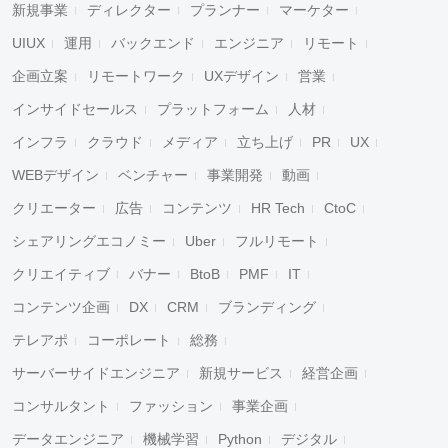
新規事業
ディレクター
プランナー
マーケター
UIUX
運用
バックエンド
エンジニア
リモート
企画立案
リモートワーク
UXデザイン
営業
インサイドセールス
プラットフォーム
人材
インフラ
クラウド
メディア
立ち上げ
PR
UX
WEBデザイン
ベンチャー
事業開発
動画
クリエーター
広告
コンテンツ
HR Tech
CtoC
シェアリングエコノミー
Uber
フルリモート
クリエイティブ
バナー
BtoB
PMF
IT
コンテンツ企画
DX
CRM
ブランディング
テレアポ
コーポレート
総務
サーバーサイドエンジニア
新規サービス
経営企画
コンサルタント
ファッション
事業企画
データエンジニア
機械学習
Python
デジタル