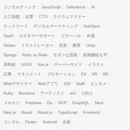
コンサルティング
JavaScript
Salesforce
AI
人工知能
起業
CTO
スクラムマスター
テックリード
デジタルマーケティング
HubSpot
SaaS
カスタマーサポート
グローバル
外資
Adobe
イラストレーター
音楽
教育
Unity
Django
Ruby on Rails
モダンな技術
長期継続も可
高時給
UI/UX
Vue.js
サーバーサイド
イラスト
記事
マネジメント
プロモーション
C#
VR
AR
Webデザイナー
Webアプリ
iOS
Swift
エンタメ
Ruby
Backend
アーティスト
toC
C向け
メルカリ
Firebase
Go
GCP
GraphQL
Next
Next.js
React
React.js
TypeScript
Frontend
コンサル
Flutter
Android
企画