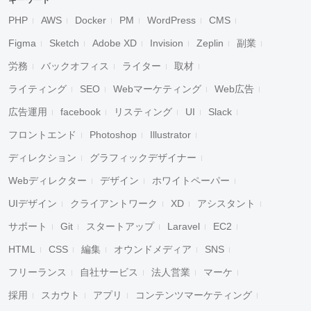
キーワード
PHP
AWS
Docker
PM
WordPress
CMS
Figma
Sketch
Adobe XD
Invision
Zeplin
副業
労務
バックオフィス
ライター
取材
ライティング
SEO
Webマーケティング
Web広告
広告運用
facebook
リスティング
UI
Slack
フロントエンド
Photoshop
Illustrator
ディレクション
グラフィックデザイナー
Webディレクター
デザイン
ホワイトペーパー
UIデザイン
クライアントワーク
XD
アシスタント
サポート
Git
スタートアップ
Laravel
EC2
HTML
CSS
編集
オウンドメディア
SNS
フリーランス
自社サービス
法人営業
マーケ
採用
スカウト
アプリ
コンテンツマーケティング