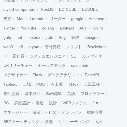
不動産
インフルエンサー
ブロックチェーン
styled-component
NestJS
EC-CUBE
ECCUBE
東京
Mac
Lambda
リーダー
google
Adsense
Twitter
YouTube
golang
abstract
ACF
Grunt
gulp
riot
flexbox
jade
Pug
経理
designer
web3
nft
crypto
暗号資産
クリプト
Blockchain
IP
正社員
システムエンジニア
SE
UXデザイナー
UXリサーチャー
セールステック
salestech
UIデザイナー
Flask
データアナリスト
FastAPI
Tableau
上場
PMO
有楽町
Tiktok
上流工程
要件定義
基本設計
動画編集
英語
プログラマー
PG
詳細設計
製造
設計
WEBシステム
C＃
マネージャー
決済サービス
オンライン
戦略立案
SEOマーケティング
商談
リクルーティング
女性