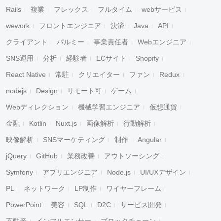
Rails
複業
フレックス
フルタイム
webサービス
wework
フロントエンジニア
決済
Java
API
クライアント
パルミー
事業責任者
Webエンジニア
SNS運用
分析
経験者
ECサイト
Shopify
React Native
常駐
クリエイター
ファン
Redux
nodejs
Design
リモート可
ゲーム
Webディレクション
機械学習エンジニア
仮想通貨
金融
Kotlin
Nuxt.js
画像解析
行動解析
映像解析
SNSマーケティング
制作
Angular
jQuery
GitHub
業務改善
アウトソーシング
Symfony
アプリエンジニア
Node.js
UI/UXデザイン
PL
ネットワーク
LP制作
ワイヤーフレーム
PowerPoint
美容
SQL
D2C
サービス開発