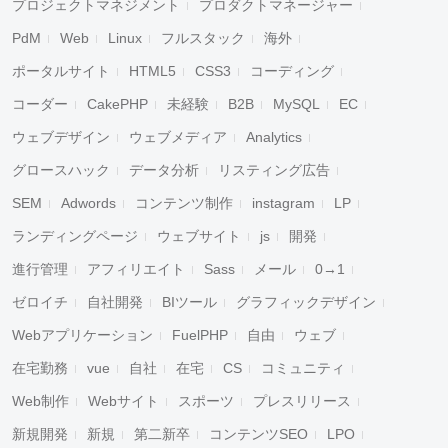
プロジェクトマネジメント
プロダクトマネージャー
PdM
Web
Linux
フルスタック
海外
ポータルサイト
HTML5
CSS3
コーディング
コーダー
CakePHP
未経験
B2B
MySQL
EC
ウェブデザイン
ウェブメディア
Analytics
グロースハック
データ分析
リスティング広告
SEM
Adwords
コンテンツ制作
instagram
LP
ランディングページ
ウェブサイト
js
開発
進行管理
アフィリエイト
Sass
メール
0→1
ゼロイチ
自社開発
BIツール
グラフィックデザイン
Webアプリケーション
FuelPHP
自由
ウェブ
在宅勤務
vue
自社
在宅
CS
コミュニティ
Web制作
Webサイト
スポーツ
プレスリリース
新規開発
新規
第二新卒
コンテンツSEO
LPO