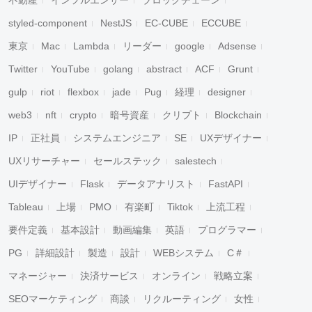
不動産
インフルエンサー
ブロックチェーン
styled-component
NestJS
EC-CUBE
ECCUBE
東京
Mac
Lambda
リーダー
google
Adsense
Twitter
YouTube
golang
abstract
ACF
Grunt
gulp
riot
flexbox
jade
Pug
経理
designer
web3
nft
crypto
暗号資産
クリプト
Blockchain
IP
正社員
システムエンジニア
SE
UXデザイナー
UXリサーチャー
セールステック
salestech
UIデザイナー
Flask
データアナリスト
FastAPI
Tableau
上場
PMO
有楽町
Tiktok
上流工程
要件定義
基本設計
動画編集
英語
プログラマー
PG
詳細設計
製造
設計
WEBシステム
C＃
マネージャー
決済サービス
オンライン
戦略立案
SEOマーケティング
商談
リクルーティング
女性