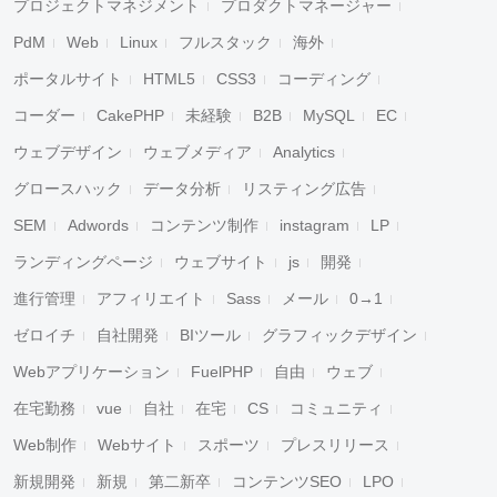
プロジェクトマネジメント
プロダクトマネージャー
PdM
Web
Linux
フルスタック
海外
ポータルサイト
HTML5
CSS3
コーディング
コーダー
CakePHP
未経験
B2B
MySQL
EC
ウェブデザイン
ウェブメディア
Analytics
グロースハック
データ分析
リスティング広告
SEM
Adwords
コンテンツ制作
instagram
LP
ランディングページ
ウェブサイト
js
開発
進行管理
アフィリエイト
Sass
メール
0→1
ゼロイチ
自社開発
BIツール
グラフィックデザイン
Webアプリケーション
FuelPHP
自由
ウェブ
在宅勤務
vue
自社
在宅
CS
コミュニティ
Web制作
Webサイト
スポーツ
プレスリリース
新規開発
新規
第二新卒
コンテンツSEO
LPO