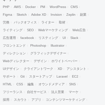
キーワード
PHP
AWS
Docker
PM
WordPress
CMS
Figma
Sketch
Adobe XD
Invision
Zeplin
副業
労務
バックオフィス
ライター
取材
ライティング
SEO
Webマーケティング
Web広告
広告運用
facebook
リスティング
UI
Slack
フロントエンド
Photoshop
Illustrator
ディレクション
グラフィックデザイナー
Webディレクター
デザイン
ホワイトペーパー
UIデザイン
クライアントワーク
XD
アシスタント
サポート
Git
スタートアップ
Laravel
EC2
HTML
CSS
編集
オウンドメディア
SNS
フリーランス
自社サービス
法人営業
マーケ
採用
スカウト
アプリ
コンテンツマーケティング