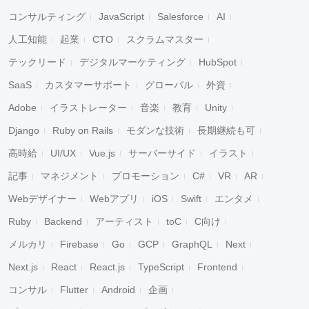
コンサルティング
JavaScript
Salesforce
AI
人工知能
起業
CTO
スクラムマスター
テックリード
デジタルマーケティング
HubSpot
SaaS
カスタマーサポート
グローバル
外資
Adobe
イラストレーター
音楽
教育
Unity
Django
Ruby on Rails
モダンな技術
長期継続も可
高時給
UI/UX
Vue.js
サーバーサイド
イラスト
記事
マネジメント
プロモーション
C#
VR
AR
Webデザイナー
Webアプリ
iOS
Swift
エンタメ
Ruby
Backend
アーティスト
toC
C向け
メルカリ
Firebase
Go
GCP
GraphQL
Next
Next.js
React
React.js
TypeScript
Frontend
コンサル
Flutter
Android
企画