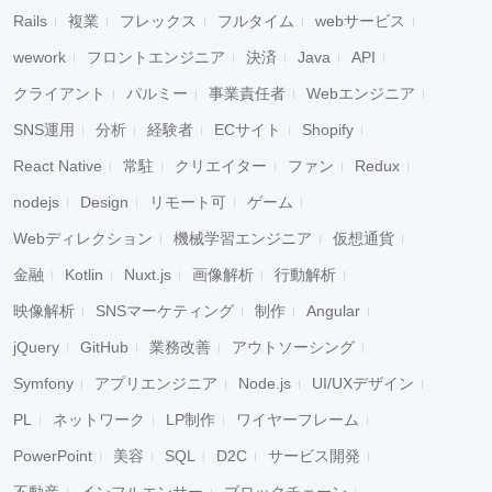
Rails
複業
フレックス
フルタイム
webサービス
wework
フロントエンジニア
決済
Java
API
クライアント
パルミー
事業責任者
Webエンジニア
SNS運用
分析
経験者
ECサイト
Shopify
React Native
常駐
クリエイター
ファン
Redux
nodejs
Design
リモート可
ゲーム
Webディレクション
機械学習エンジニア
仮想通貨
金融
Kotlin
Nuxt.js
画像解析
行動解析
映像解析
SNSマーケティング
制作
Angular
jQuery
GitHub
業務改善
アウトソーシング
Symfony
アプリエンジニア
Node.js
UI/UXデザイン
PL
ネットワーク
LP制作
ワイヤーフレーム
PowerPoint
美容
SQL
D2C
サービス開発