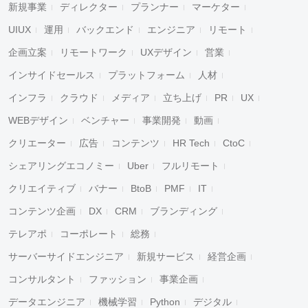
新規事業
ディレクター
プランナー
マーケター
UIUX
運用
バックエンド
エンジニア
リモート
企画立案
リモートワーク
UXデザイン
営業
インサイドセールス
プラットフォーム
人材
インフラ
クラウド
メディア
立ち上げ
PR
UX
WEBデザイン
ベンチャー
事業開発
動画
クリエーター
広告
コンテンツ
HR Tech
CtoC
シェアリングエコノミー
Uber
フルリモート
クリエイティブ
バナー
BtoB
PMF
IT
コンテンツ企画
DX
CRM
ブランディング
テレアポ
コーポレート
総務
サーバーサイドエンジニア
新規サービス
経営企画
コンサルタント
ファッション
事業企画
データエンジニア
機械学習
Python
デジタル