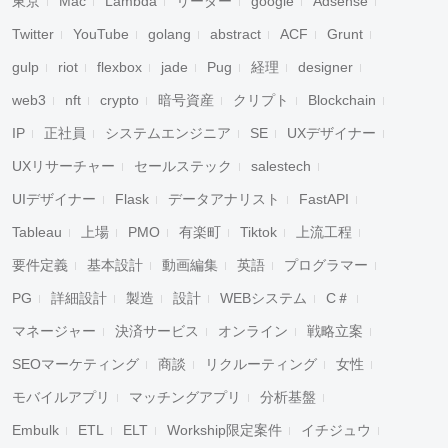
東京
Mac
Lambda
リーダー
google
Adsense
Twitter
YouTube
golang
abstract
ACF
Grunt
gulp
riot
flexbox
jade
Pug
経理
designer
web3
nft
crypto
暗号資産
クリプト
Blockchain
IP
正社員
システムエンジニア
SE
UXデザイナー
UXリサーチャー
セールステック
salestech
UIデザイナー
Flask
データアナリスト
FastAPI
Tableau
上場
PMO
有楽町
Tiktok
上流工程
要件定義
基本設計
動画編集
英語
プログラマー
PG
詳細設計
製造
設計
WEBシステム
C＃
マネージャー
決済サービス
オンライン
戦略立案
SEOマーケティング
商談
リクルーティング
女性
モバイルアプリ
マッチングアプリ
分析基盤
Embulk
ETL
ELT
Workship限定案件
イチジュウ