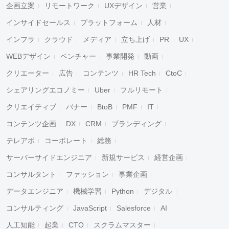
企画立案
リモートワーク
UXデザイン
営業
インサイドセールス
プラットフォーム
人材
インフラ
クラウド
メディア
立ち上げ
PR
UX
WEBデザイン
ベンチャー
事業開発
動画
クリエーター
広告
コンテンツ
HR Tech
CtoC
シェアリングエコノミー
Uber
フルリモート
クリエイティブ
バナー
BtoB
PMF
IT
コンテンツ企画
DX
CRM
ブランディング
テレアポ
コーポレート
総務
サーバーサイドエンジニア
新規サービス
経営企画
コンサルタント
ファッション
事業企画
データエンジニア
機械学習
Python
デジタル
コンサルティング
JavaScript
Salesforce
AI
人工知能
起業
CTO
スクラムマスター