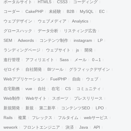
ポータルサイト
HTML5
CSS3
コーディング
コーダー
CakePHP
未経験
B2B
MySQL
EC
ウェブデザイン
ウェブメディア
Analytics
グロースハック
データ分析
リスティング広告
SEM
Adwords
コンテンツ制作
instagram
LP
ランディングページ
ウェブサイト
js
開発
進行管理
アフィリエイト
Sass
メール
0→1
ゼロイチ
自社開発
BIツール
グラフィックデザイン
Webアプリケーション
FuelPHP
自由
ウェブ
在宅勤務
vue
自社
在宅
CS
コミュニティ
Web制作
Webサイト
スポーツ
プレスリリース
新規開発
新規
第二新卒
コンテンツSEO
LPO
Rails
複業
フレックス
フルタイム
webサービス
wework
フロントエンジニア
決済
Java
API