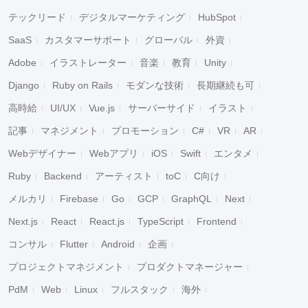
テックリード
デジタルマーケティング
HubSpot
SaaS
カスタマーサポート
グローバル
外資
Adobe
イラストレーター
音楽
教育
Unity
Django
Ruby on Rails
モダンな技術
長期継続も可
高時給
UI/UX
Vue.js
サーバーサイド
イラスト
記事
マネジメント
プロモーション
C#
VR
AR
Webデザイナー
Webアプリ
iOS
Swift
エンタメ
Ruby
Backend
アーティスト
toC
C向け
メルカリ
Firebase
Go
GCP
GraphQL
Next
Next.js
React
React.js
TypeScript
Frontend
コンサル
Flutter
Android
企画
プロジェクトマネジメント
プロダクトマネージャー
PdM
Web
Linux
フルスタック
海外