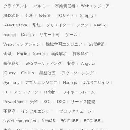
クライアント
パルミー
事業責任者
Webエンジニア
SNS運用
分析
経験者
ECサイト
Shopify
React Native
常駐
クリエイター
ファン
Redux
nodejs
Design
リモート可
ゲーム
Webディレクション
機械学習エンジニア
仮想通貨
金融
Kotlin
Nuxt.js
画像解析
行動解析
映像解析
SNSマーケティング
制作
Angular
jQuery
GitHub
業務改善
アウトソーシング
Symfony
アプリエンジニア
Node.js
UI/UXデザイン
PL
ネットワーク
LP制作
ワイヤーフレーム
PowerPoint
美容
SQL
D2C
サービス開発
不動産
インフルエンサー
ブロックチェーン
styled-component
NestJS
EC-CUBE
ECCUBE