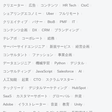
クリエーター
広告
コンテンツ
HR Tech
CtoC
シェアリングエコノミー
Uber
フルリモート
クリエイティブ
バナー
BtoB
PMF
IT
コンテンツ企画
DX
CRM
ブランディング
テレアポ
コーポレート
総務
サーバーサイドエンジニア
新規サービス
経営企画
コンサルタント
ファッション
事業企画
データエンジニア
機械学習
Python
デジタル
コンサルティング
JavaScript
Salesforce
AI
人工知能
起業
CTO
スクラムマスター
テックリード
デジタルマーケティング
HubSpot
SaaS
カスタマーサポート
グローバル
外資
Adobe
イラストレーター
音楽
教育
Unity