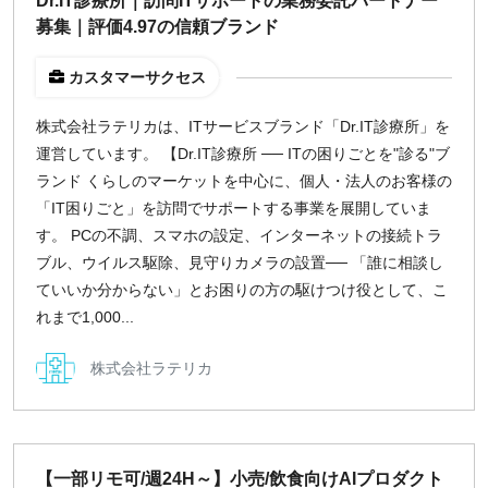
Dr.IT診療所｜訪問ITサポートの業務委託パートナー
募集｜評価4.97の信頼ブランド
カスタマーサクセス
株式会社ラテリカは、ITサービスブランド「Dr.IT診療所」を
運営しています。 【Dr.IT診療所 ── ITの困りごとを"診る"ブ
ランド くらしのマーケットを中心に、個人・法人のお客様の
「IT困りごと」を訪問でサポートする事業を展開していま
す。 PCの不調、スマホの設定、インターネットの接続トラ
ブル、ウイルス駆除、見守りカメラの設置── 「誰に相談し
ていいか分からない」とお困りの方の駆けつけ役として、こ
れまで1,000...
株式会社ラテリカ
【一部リモ可/週24H～】小売/飲食向けAIプロダクト