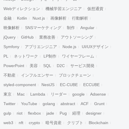
Webディレクション
機械学習エンジニア
仮想通貨
金融
Kotlin
Nuxt.js
画像解析
行動解析
映像解析
SNSマーケティング
制作
Angular
jQuery
GitHub
業務改善
アウトソーシング
Symfony
アプリエンジニア
Node.js
UI/UXデザイン
PL
ネットワーク
LP制作
ワイヤーフレーム
PowerPoint
美容
SQL
D2C
サービス開発
不動産
インフルエンサー
ブロックチェーン
styled-component
NestJS
EC-CUBE
ECCUBE
東京
Mac
Lambda
リーダー
google
Adsense
Twitter
YouTube
golang
abstract
ACF
Grunt
gulp
riot
flexbox
jade
Pug
経理
designer
web3
nft
crypto
暗号資産
クリプト
Blockchain