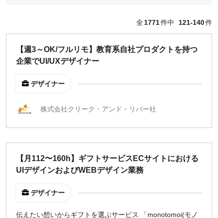
どちらでも可
全
1771
件中
121-140
件
出社希望
出社のみ
【週3～OK/フルリモ】教育系自社プロダクトを持つ
企業でUI/UXデザイナー
特徴
直接契約
デザイナー
副業OK
新規事業
株式会社クリーク・アンド・リバー社
スタートアップ
土日週末OK
【月112〜160h】ギフトサービスECサイトにおける
稼働時間
UIデザインおよびWEBデザイン業務
週5日
週4日
デザイナー
週3日
伝えたい想いからギフトを選ぶサービス 「monotomoi(モノ
週2日