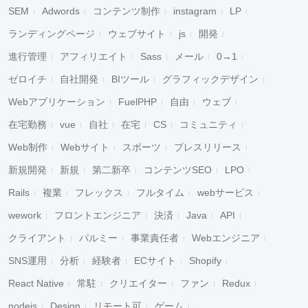
SEM
Adwords
コンテンツ制作
instagram
LP
ランディングページ
ウェブサイト
js
開発
進行管理
アフィリエイト
Sass
メール
0→1
ゼロイチ
自社開発
BIツール
グラフィックデザイン
Webアプリケーション
FuelPHP
自由
ウェブ
在宅勤務
vue
自社
在宅
CS
コミュニティ
Web制作
Webサイト
スポーツ
プレスリリース
新規開発
新規
第二新卒
コンテンツSEO
LPO
Rails
複業
フレックス
フルタイム
webサービス
wework
フロントエンジニア
決済
Java
API
クライアント
パルミー
事業責任者
Webエンジニア
SNS運用
分析
経験者
ECサイト
Shopify
React Native
常駐
クリエイター
ファン
Redux
nodejs
Design
リモート可
ゲーム