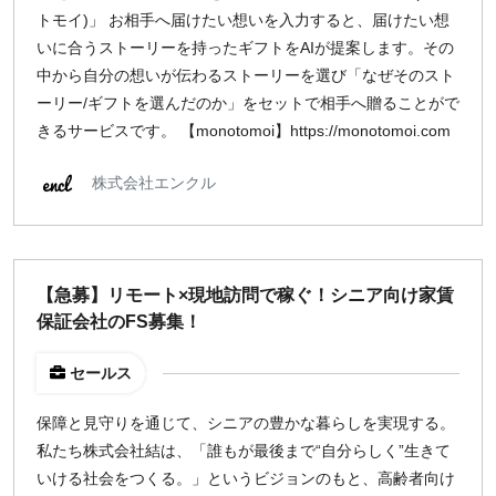
トモイ)」 お相手へ届けたい想いを入力すると、届けたい想
週1日
いに合うストーリーを持ったギフトをAIが提案します。その
中から自分の想いが伝わるストーリーを選び「なぜそのスト
地域
ーリー/ギフトを選んだのか」をセットで相手へ贈ることがで
東京
きるサービスです。 【monotomoi】https://monotomoi.com
大阪
株式会社エンクル
名古屋
京都
福岡
【急募】リモート×現地訪問で稼ぐ！シニア向け家賃
募集状況
保証会社のFS募集！
募集中のみ表示
セールス
保障と見守りを通じて、シニアの豊かな暮らしを実現する。
時給
私たち株式会社結は、「誰もが最後まで“自分らしく”生きて
1,500
円 以上
いける社会をつくる。」というビジョンのもと、高齢者向け