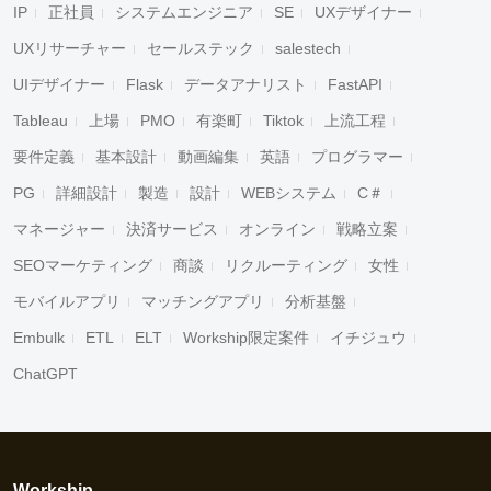
IP
正社員
システムエンジニア
SE
UXデザイナー
UXリサーチャー
セールステック
salestech
UIデザイナー
Flask
データアナリスト
FastAPI
Tableau
上場
PMO
有楽町
Tiktok
上流工程
要件定義
基本設計
動画編集
英語
プログラマー
PG
詳細設計
製造
設計
WEBシステム
C＃
マネージャー
決済サービス
オンライン
戦略立案
SEOマーケティング
商談
リクルーティング
女性
モバイルアプリ
マッチングアプリ
分析基盤
Embulk
ETL
ELT
Workship限定案件
イチジュウ
ChatGPT
Workship