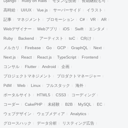
Django
Ruby on Rails
モダンな技術
長期継続も可
高時給
UI/UX
Vue.js
サーバーサイド
イラスト
記事
マネジメント
プロモーション
C#
VR
AR
Webデザイナー
Webアプリ
iOS
Swift
エンタメ
Ruby
Backend
アーティスト
toC
C向け
メルカリ
Firebase
Go
GCP
GraphQL
Next
Next.js
React
React.js
TypeScript
Frontend
コンサル
Flutter
Android
企画
プロジェクトマネジメント
プロダクトマネージャー
PdM
Web
Linux
フルスタック
海外
ポータルサイト
HTML5
CSS3
コーディング
コーダー
CakePHP
未経験
B2B
MySQL
EC
キャンセル
検索
ウェブデザイン
ウェブメディア
Analytics
グロースハック
データ分析
リスティング広告