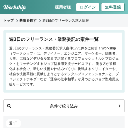
採用者様
ログイン
無料登録
トップ
募集を探す
週3日のフリーランス求人情報
キーワードで探す
週3日のフリーランス・業務委託の案件一覧
週3日のフリーランス・業務委託求人案件1771件をご紹介！Workship
職種
（ワークシップ）は、デザイナー、エンジニア、マーケター、編集者、
人事、広報などデジタル業界で活躍するプロフェッショナルとプロジェ
フロントエンドエンジニア
クトをマッチングするジョブ型雇用支援サービスです。 働き方が多様
化する社会で、新しい技術や仕組みづくりに挑戦するクリエイターや、
バックエンドエンジニア
社会や技術革新に貢献しようとするデジタルプロフェッショナルと、プ
インフラエンジニア
ロジェクトホルダーなど「運命の仕事相手」が見つかるジョブ型雇用支
iOS/Androidアプリエンジニア
援サービスです。
データサイエンティスト
条件で絞り込み
働き方
リモートのみ
週3日
リモート希望