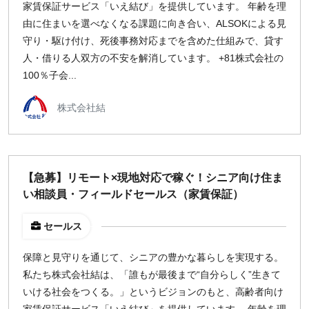
家賃保証サービス「いえ結び」を提供しています。 年齢を理
由に住まいを選べなくなる課題に向き合い、ALSOKによる見
¥2,000
¥3,000
¥4,000
¥5,000〜
守り・駆け付け、死後事務対応までを含めた仕組みで、貸す
指定なし
検索
人・借りる人双方の不安を解消しています。 +81株式会社の
100％子会...
株式会社結
【急募】リモート×現地対応で稼ぐ！シニア向け住ま
い相談員・フィールドセールス（家賃保証）
セールス
保障と見守りを通じて、シニアの豊かな暮らしを実現する。
私たち株式会社結は、「誰もが最後まで“自分らしく”生きて
いける社会をつくる。」というビジョンのもと、高齢者向け