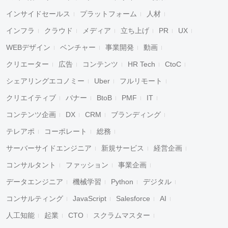
インサイドセールス
プラットフォーム
人材
インフラ
クラウド
メディア
立ち上げ
PR
UX
WEBデザイン
ベンチャー
事業開発
動画
クリエーター
広告
コンテンツ
HR Tech
CtoC
シェアリングエコノミー
Uber
フルリモート
クリエイティブ
バナー
BtoB
PMF
IT
コンテンツ企画
DX
CRM
ブランディング
テレアポ
コーポレート
総務
サーバーサイドエンジニア
新規サービス
経営企画
コンサルタント
ファッション
事業企画
データエンジニア
機械学習
Python
デジタル
コンサルティング
JavaScript
Salesforce
AI
人工知能
起業
CTO
スクラムマスター