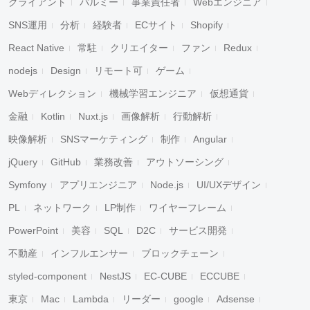
クライアント
パルミー
事業責任者
Webエンジニア
SNS運用
分析
経験者
ECサイト
Shopify
React Native
常駐
クリエイター
ファン
Redux
nodejs
Design
リモート可
ゲーム
Webディレクション
機械学習エンジニア
仮想通貨
金融
Kotlin
Nuxt.js
画像解析
行動解析
映像解析
SNSマーケティング
制作
Angular
jQuery
GitHub
業務改善
アウトソーシング
Symfony
アプリエンジニア
Node.js
UI/UXデザイン
PL
ネットワーク
LP制作
ワイヤーフレーム
PowerPoint
美容
SQL
D2C
サービス開発
不動産
インフルエンサー
ブロックチェーン
styled-component
NestJS
EC-CUBE
ECCUBE
東京
Mac
Lambda
リーダー
google
Adsense