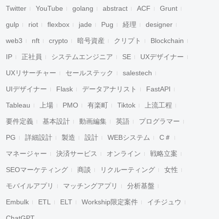
Twitter
YouTube
golang
abstract
ACF
Grunt
gulp
riot
flexbox
jade
Pug
経理
designer
web3
nft
crypto
暗号資産
クリプト
Blockchain
IP
正社員
システムエンジニア
SE
UXデザイナー
UXリサーチャー
セールステック
salestech
UIデザイナー
Flask
データアナリスト
FastAPI
Tableau
上場
PMO
有楽町
Tiktok
上流工程
要件定義
基本設計
動画編集
英語
プログラマー
PG
詳細設計
製造
設計
WEBシステム
C＃
マネージャー
決済サービス
オンライン
戦略立案
SEOマーケティング
商談
リクルーティング
女性
モバイルアプリ
マッチングアプリ
分析基盤
Embulk
ETL
ELT
Workship限定案件
イチジュウ
ChatGPT