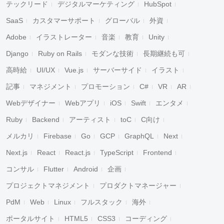
テックリード
デジタルマーケティング
HubSpot
SaaS
カスタマーサポート
グローバル
外資
Adobe
イラストレーター
音楽
教育
Unity
Django
Ruby on Rails
モダンな技術
長期継続も可
高時給
UI/UX
Vue.js
サーバーサイド
イラスト
記事
マネジメント
プロモーション
C#
VR
AR
Webデザイナー
Webアプリ
iOS
Swift
エンタメ
Ruby
Backend
アーティスト
toC
C向け
メルカリ
Firebase
Go
GCP
GraphQL
Next
Next.js
React
React.js
TypeScript
Frontend
コンサル
Flutter
Android
企画
プロジェクトマネジメント
プロダクトマネージャー
PdM
Web
Linux
フルスタック
海外
ポータルサイト
HTML5
CSS3
コーディング