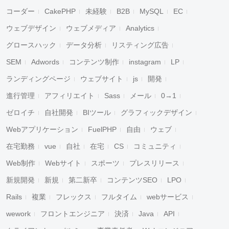
コーダー
CakePHP
未経験
B2B
MySQL
EC
ウェブデザイン
ウェブメディア
Analytics
グロースハック
データ分析
リスティング広告
SEM
Adwords
コンテンツ制作
instagram
LP
ランディングページ
ウェブサイト
js
開発
進行管理
アフィリエイト
Sass
メール
0→1
ゼロイチ
自社開発
BIツール
グラフィックデザイン
Webアプリケーション
FuelPHP
自由
ウェブ
在宅勤務
vue
自社
在宅
CS
コミュニティ
Web制作
Webサイト
スポーツ
プレスリリース
新規開発
新規
第二新卒
コンテンツSEO
LPO
Rails
複業
フレックス
フルタイム
webサービス
wework
フロントエンジニア
決済
Java
API