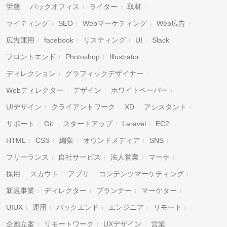
労務
バックオフィス
ライター
取材
ライティング
SEO
Webマーケティング
Web広告
広告運用
facebook
リスティング
UI
Slack
フロントエンド
Photoshop
Illustrator
ディレクション
グラフィックデザイナー
Webディレクター
デザイン
ホワイトペーパー
UIデザイン
クライアントワーク
XD
アシスタント
サポート
Git
スタートアップ
Laravel
EC2
HTML
CSS
編集
オウンドメディア
SNS
フリーランス
自社サービス
法人営業
マーケ
採用
スカウト
アプリ
コンテンツマーケティング
新規事業
ディレクター
プランナー
マーケター
UIUX
運用
バックエンド
エンジニア
リモート
企画立案
リモートワーク
UXデザイン
営業