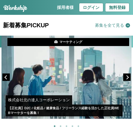
採用者様
ログイン
無料登録
新着募集PICKUP
募集を全て見る
マーケティング
株式会社北の達人コーポレーション
【正社員】D2C / 化粧品 / 健康食品 / フリーランス経験を活かした正社員WE
Bマーケターを募集！