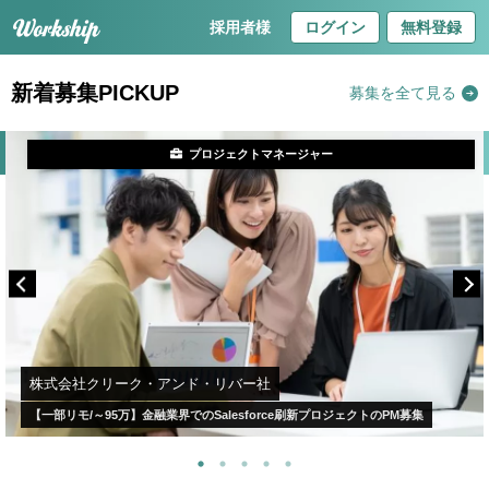
採用者様
ログイン
無料登録
新着募集PICKUP
募集を全て見る
プロジェクトマネージャー
株式会社クリーク・アンド・リバー社
【一部リモ/～95万】金融業界でのSalesforce刷新プロジェクトのPM募集