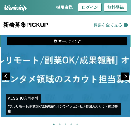
採用者様
ログイン
無料登録
新着募集PICKUP
募集を全て見る
マーケティング
KUSSHU合同会社
[フルリモート/副業OK/成果報酬] オンラインエンタメ領域のスカウト担当募
集