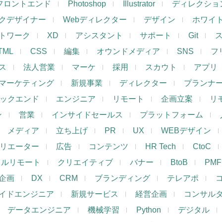
フロントエンド
Photoshop
Illustrator
ディレクショ
クデザイナー
Webディレクター
デザイン
ホワイ
トワーク
XD
アシスタント
サポート
Git
TML
CSS
編集
オウンドメディア
SNS
フ
ス
法人営業
マーケ
採用
スカウト
アプリ
マーケティング
新規事業
ディレクター
プランナ
ックエンド
エンジニア
リモート
企画立案
リ
ン
営業
インサイドセールス
プラットフォーム
メディア
立ち上げ
PR
UX
WEBデザイン
リエーター
広告
コンテンツ
HR Tech
CtoC
フルリモート
クリエイティブ
バナー
BtoB
PMF
企画
DX
CRM
ブランディング
テレアポ
イドエンジニア
新規サービス
経営企画
コンサル
データエンジニア
機械学習
Python
デジタル