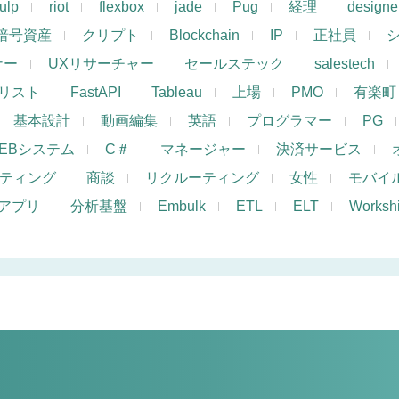
ulp
riot
flexbox
jade
Pug
経理
designe
暗号資産
クリプト
Blockchain
IP
正社員
ナー
UXリサーチャー
セールステック
salestech
リスト
FastAPI
Tableau
上場
PMO
有楽町
基本設計
動画編集
英語
プログラマー
PG
EBシステム
C＃
マネージャー
決済サービス
ケティング
商談
リクルーティング
女性
モバイ
アプリ
分析基盤
Embulk
ETL
ELT
Works