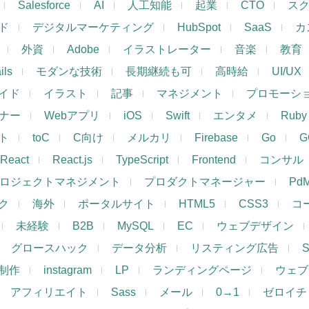
Salesforce
AI
人工知能
起業
CTO
ス
ド
デジタルマーケティング
HubSpot
SaaS
カ
外資
Adobe
イラストレーター
音楽
教育
ils
モダンな技術
長期継続も可
高時給
UI/UX
イド
イラスト
記事
マネジメント
プロモーシ
イナー
Webアプリ
iOS
Swift
エンタメ
Ruby
ト
toC
C向け
メルカリ
Firebase
Go
G
React
React.js
TypeScript
Frontend
コンサル
ロジェクトマネジメント
プロダクトマネージャー
Pd
ク
海外
ポータルサイト
HTML5
CSS3
コ
未経験
B2B
MySQL
EC
ウェブデザイン
グロースハック
データ分析
リスティング広告
制作
instagram
LP
ランディングページ
ウェブ
アフィリエイト
Sass
メール
0→1
ゼロイチ