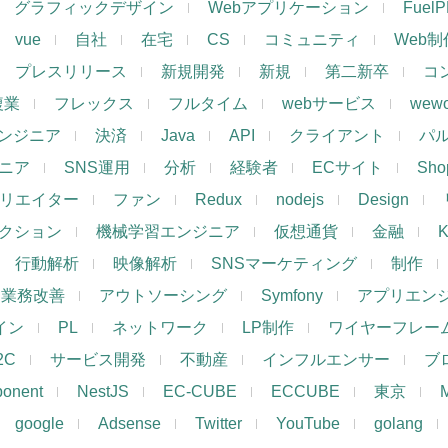
グラフィックデザイン
Webアプリケーション
Fuel
vue
自社
在宅
CS
コミュニティ
Web制
プレスリリース
新規開発
新規
第二新卒
コ
複業
フレックス
フルタイム
webサービス
wewo
ンジニア
決済
Java
API
クライアント
パ
ジニア
SNS運用
分析
経験者
ECサイト
Shop
リエイター
ファン
Redux
nodejs
Design
レクション
機械学習エンジニア
仮想通貨
金融
K
行動解析
映像解析
SNSマーケティング
制作
業務改善
アウトソーシング
Symfony
アプリエン
ザイン
PL
ネットワーク
LP制作
ワイヤーフレー
2C
サービス開発
不動産
インフルエンサー
ブ
ponent
NestJS
EC-CUBE
ECCUBE
東京
google
Adsense
Twitter
YouTube
golang