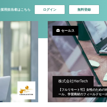
ログイン
無料登録
採用担当者はこちら
セールス
株式会社HerTech
【フルリモート可】女性のためのWe
ール、学習商材のフィールドセー