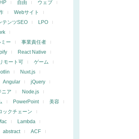
PHP
自由
ウェブ
作
Webサイト
ンテンツSEO
LPO
rk
ルミー
事業責任者
ify
React Native
リモート可
ゲーム
otlin
Nuxt.js
Angular
jQuery
ジニア
Node.js
ム
PowerPoint
美容
ロックチェーン
Mac
Lambda
abstract
ACF