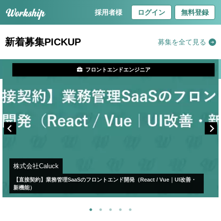
採用者様
ログイン
無料登録
新着募集PICKUP
募集を全て見る
フロントエンドエンジニア
株式会社Caluck
【直接契約】業務管理SaaSのフロントエンド開発（React / Vue｜UI改善・
新機能）