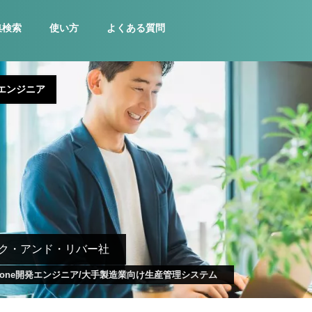
集検索
使い方
よくある質問
エンジニア
ク・アンド・リバー社
ntone開発エンジニア/大手製造業向け生産管理システム