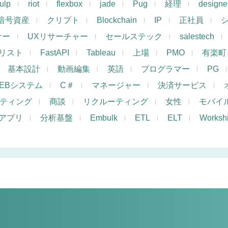
ulp
riot
flexbox
jade
Pug
経理
designe
暗号資産
クリプト
Blockchain
IP
正社員
ナー
UXリサーチャー
セールステック
salestech
リスト
FastAPI
Tableau
上場
PMO
有楽町
基本設計
動画編集
英語
プログラマー
PG
EBシステム
C＃
マネージャー
決済サービス
ケティング
商談
リクルーティング
女性
モバイ
アプリ
分析基盤
Embulk
ETL
ELT
Works