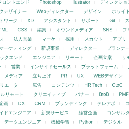
フロントエンド
Photoshop
Illustrator
ディレクショ
クデザイナー
Webディレクター
デザイン
ホワイ
トワーク
XD
アシスタント
サポート
Git
TML
CSS
編集
オウンドメディア
SNS
フ
ス
法人営業
マーケ
採用
スカウト
アプリ
マーケティング
新規事業
ディレクター
プランナ
ックエンド
エンジニア
リモート
企画立案
リ
ン
営業
インサイドセールス
プラットフォーム
メディア
立ち上げ
PR
UX
WEBデザイン
リエーター
広告
コンテンツ
HR Tech
CtoC
フルリモート
クリエイティブ
バナー
BtoB
PMF
企画
DX
CRM
ブランディング
テレアポ
イドエンジニア
新規サービス
経営企画
コンサル
データエンジニア
機械学習
Python
デジタル