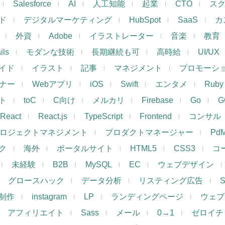
Salesforce
AI
人工知能
起業
CTO
ス
ド
デジタルマーケティング
HubSpot
SaaS
カ
外資
Adobe
イラストレーター
音楽
教育
ils
モダンな技術
長期継続も可
高時給
UI/UX
イド
イラスト
記事
マネジメント
プロモーシ
イナー
Webアプリ
iOS
Swift
エンタメ
Ruby
ト
toC
C向け
メルカリ
Firebase
Go
G
React
React.js
TypeScript
Frontend
コンサル
ロジェクトマネジメント
プロダクトマネージャー
Pd
ク
海外
ポータルサイト
HTML5
CSS3
コ
未経験
B2B
MySQL
EC
ウェブデザイン
グロースハック
データ分析
リスティング広告
制作
instagram
LP
ランディングページ
ウェブ
アフィリエイト
Sass
メール
0→1
ゼロイチ