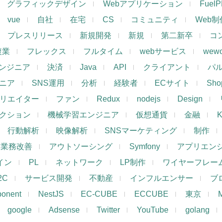
グラフィックデザイン
Webアプリケーション
Fuel
vue
自社
在宅
CS
コミュニティ
Web制
プレスリリース
新規開発
新規
第二新卒
コ
複業
フレックス
フルタイム
webサービス
wewo
ンジニア
決済
Java
API
クライアント
パ
ジニア
SNS運用
分析
経験者
ECサイト
Shop
リエイター
ファン
Redux
nodejs
Design
レクション
機械学習エンジニア
仮想通貨
金融
K
行動解析
映像解析
SNSマーケティング
制作
業務改善
アウトソーシング
Symfony
アプリエン
ザイン
PL
ネットワーク
LP制作
ワイヤーフレー
2C
サービス開発
不動産
インフルエンサー
ブ
ponent
NestJS
EC-CUBE
ECCUBE
東京
google
Adsense
Twitter
YouTube
golang