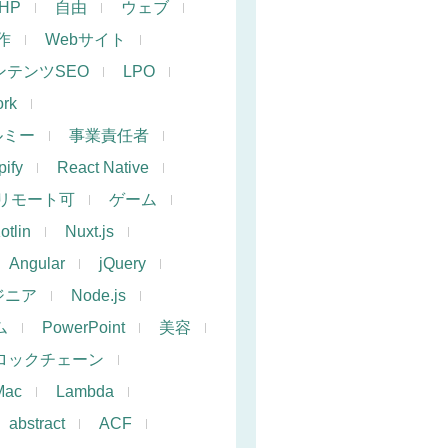
PHP
自由
ウェブ
作
Webサイト
ンテンツSEO
LPO
rk
ルミー
事業責任者
ify
React Native
リモート可
ゲーム
otlin
Nuxt.js
Angular
jQuery
ジニア
Node.js
ム
PowerPoint
美容
ロックチェーン
Mac
Lambda
abstract
ACF