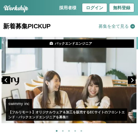
採用者様
ログイン
無料登録
新着募集PICKUP
募集を全て見る
バックエンドエンジニア
swimmy inc
【フルリモート】オリジナルウェア＆加工を販売するECサイトのフロントエ
ンド・バックエンドエンジニアを募集!!