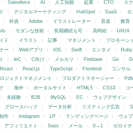
Salesforce
AI
人工知能
起業
CTO
ス
ド
デジタルマーケティング
HubSpot
SaaS
カ
外資
Adobe
イラストレーター
音楽
教育
ils
モダンな技術
長期継続も可
高時給
UI/UX
イド
イラスト
記事
マネジメント
プロモーシ
イナー
Webアプリ
iOS
Swift
エンタメ
Ruby
ト
toC
C向け
メルカリ
Firebase
Go
G
React
React.js
TypeScript
Frontend
コンサル
ロジェクトマネジメント
プロダクトマネージャー
Pd
ク
海外
ポータルサイト
HTML5
CSS3
コ
未経験
B2B
MySQL
EC
ウェブデザイン
グロースハック
データ分析
リスティング広告
制作
instagram
LP
ランディングページ
ウェブ
アフィリエイト
Sass
メール
0→1
ゼロイチ