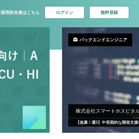
ログイン
無料登録
採用担当者はこちら
バックエンドエンジニア
株式会社スマートホスピタ
【急募 / 週5】中長期的な開発支