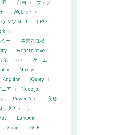
PHP
自由
ウェブ
作
Webサイト
ンテンツSEO
LPO
rk
ルミー
事業責任者
ify
React Native
リモート可
ゲーム
otlin
Nuxt.js
Angular
jQuery
ジニア
Node.js
ム
PowerPoint
美容
ロックチェーン
Mac
Lambda
abstract
ACF