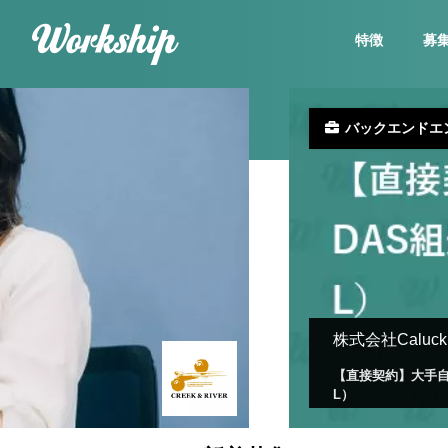
特徴
募
バックエンドエ
株式会社Caluck
【直接契約】大手自動
L）