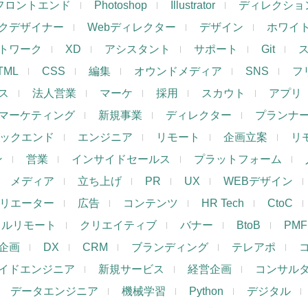
フロントエンド
Photoshop
Illustrator
ディレクショ
クデザイナー
Webディレクター
デザイン
ホワイ
トワーク
XD
アシスタント
サポート
Git
TML
CSS
編集
オウンドメディア
SNS
フ
ス
法人営業
マーケ
採用
スカウト
アプリ
マーケティング
新規事業
ディレクター
プランナ
ックエンド
エンジニア
リモート
企画立案
リ
ン
営業
インサイドセールス
プラットフォーム
メディア
立ち上げ
PR
UX
WEBデザイン
リエーター
広告
コンテンツ
HR Tech
CtoC
フルリモート
クリエイティブ
バナー
BtoB
PMF
企画
DX
CRM
ブランディング
テレアポ
イドエンジニア
新規サービス
経営企画
コンサル
データエンジニア
機械学習
Python
デジタル