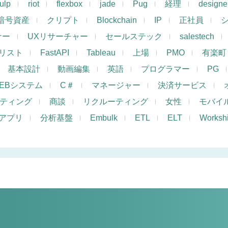
ulp
riot
flexbox
jade
Pug
経理
designe
暗号資産
クリプト
Blockchain
IP
正社員
ナー
UXリサーチャー
セールステック
salestech
リスト
FastAPI
Tableau
上場
PMO
有楽町
基本設計
動画編集
英語
プログラマー
PG
EBシステム
C＃
マネージャー
決済サービス
ケティング
商談
リクルーティング
女性
モバイ
アプリ
分析基盤
Embulk
ETL
ELT
Works