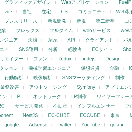
グラフィックデザイン
Webアプリケーション
Fuel
vue
自社
在宅
CS
コミュニティ
Web制
プレスリリース
新規開発
新規
第二新卒
コ
複業
フレックス
フルタイム
webサービス
wewo
ンジニア
決済
Java
API
クライアント
パ
ジニア
SNS運用
分析
経験者
ECサイト
Shop
リエイター
ファン
Redux
nodejs
Design
レクション
機械学習エンジニア
仮想通貨
金融
K
行動解析
映像解析
SNSマーケティング
制作
業務改善
アウトソーシング
Symfony
アプリエン
ザイン
PL
ネットワーク
LP制作
ワイヤーフレー
2C
サービス開発
不動産
インフルエンサー
ブ
ponent
NestJS
EC-CUBE
ECCUBE
東京
google
Adsense
Twitter
YouTube
golang