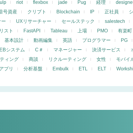
ulp
riot
flexbox
jade
Pug
経理
designe
暗号資産
クリプト
Blockchain
IP
正社員
ナー
UXリサーチャー
セールステック
salestech
リスト
FastAPI
Tableau
上場
PMO
有楽町
基本設計
動画編集
英語
プログラマー
PG
EBシステム
C＃
マネージャー
決済サービス
ケティング
商談
リクルーティング
女性
モバイ
アプリ
分析基盤
Embulk
ETL
ELT
Works