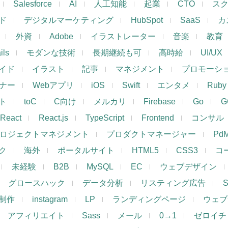
Salesforce
AI
人工知能
起業
CTO
ス
ド
デジタルマーケティング
HubSpot
SaaS
カ
外資
Adobe
イラストレーター
音楽
教育
ils
モダンな技術
長期継続も可
高時給
UI/UX
イド
イラスト
記事
マネジメント
プロモーシ
イナー
Webアプリ
iOS
Swift
エンタメ
Ruby
ト
toC
C向け
メルカリ
Firebase
Go
G
React
React.js
TypeScript
Frontend
コンサル
ロジェクトマネジメント
プロダクトマネージャー
Pd
ク
海外
ポータルサイト
HTML5
CSS3
コ
未経験
B2B
MySQL
EC
ウェブデザイン
グロースハック
データ分析
リスティング広告
制作
instagram
LP
ランディングページ
ウェブ
アフィリエイト
Sass
メール
0→1
ゼロイチ