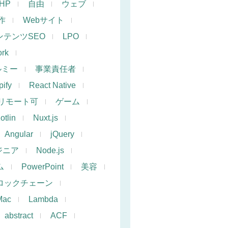
PHP
自由
ウェブ
作
Webサイト
ンテンツSEO
LPO
rk
ルミー
事業責任者
ify
React Native
リモート可
ゲーム
otlin
Nuxt.js
Angular
jQuery
ジニア
Node.js
ム
PowerPoint
美容
ロックチェーン
Mac
Lambda
abstract
ACF