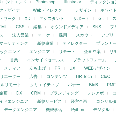
フロントエンド
Photoshop
Illustrator
ディレクショ
クデザイナー
Webディレクター
デザイン
ホワイ
トワーク
XD
アシスタント
サポート
Git
TML
CSS
編集
オウンドメディア
SNS
フ
ス
法人営業
マーケ
採用
スカウト
アプリ
マーケティング
新規事業
ディレクター
プランナ
ックエンド
エンジニア
リモート
企画立案
リ
ン
営業
インサイドセールス
プラットフォーム
メディア
立ち上げ
PR
UX
WEBデザイン
リエーター
広告
コンテンツ
HR Tech
CtoC
フルリモート
クリエイティブ
バナー
BtoB
PMF
企画
DX
CRM
ブランディング
テレアポ
イドエンジニア
新規サービス
経営企画
コンサル
データエンジニア
機械学習
Python
デジタル