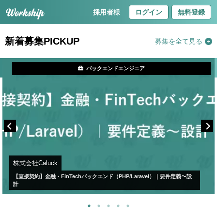
採用者様
ログイン
無料登録
新着募集PICKUP
募集を全て見る
バックエンドエンジニア
株式会社Caluck
【直接契約】金融・FinTechバックエンド（PHP/Laravel）｜要件定義〜設
計