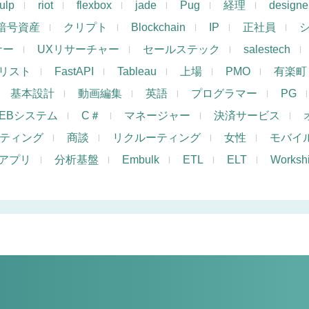
ulp
riot
flexbox
jade
Pug
経理
designe
暗号資産
クリプト
Blockchain
IP
正社員
ナー
UXリサーチャー
セールステック
salestech
リスト
FastAPI
Tableau
上場
PMO
有楽町
基本設計
動画編集
英語
プログラマー
PG
EBシステム
C＃
マネージャー
決済サービス
ケティング
商談
リクルーティング
女性
モバイ
アプリ
分析基盤
Embulk
ETL
ELT
Works