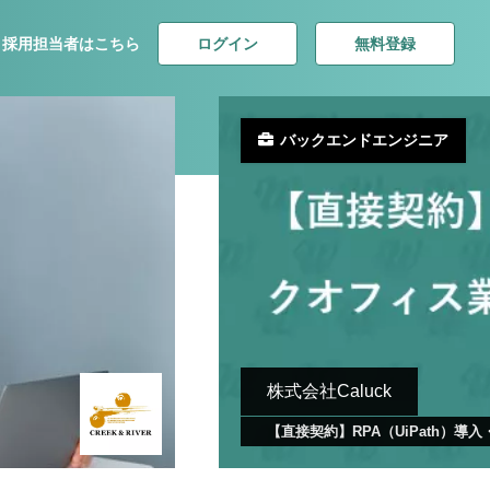
ログイン
無料登録
採用担当者はこちら
バックエンドエンジニア
株式会社Caluck
【直接契約】RPA（UiPath）