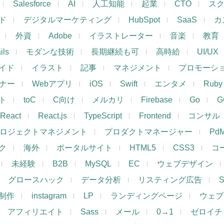
Salesforce
AI
人工知能
起業
CTO
ス
ド
デジタルマーケティング
HubSpot
SaaS
カ
外資
Adobe
イラストレーター
音楽
教育
ils
モダンな技術
長期継続も可
高時給
UI/UX
イド
イラスト
記事
マネジメント
プロモーシ
イナー
Webアプリ
iOS
Swift
エンタメ
Ruby
ト
toC
C向け
メルカリ
Firebase
Go
G
React
React.js
TypeScript
Frontend
コンサル
ロジェクトマネジメント
プロダクトマネージャー
Pd
ク
海外
ポータルサイト
HTML5
CSS3
コ
未経験
B2B
MySQL
EC
ウェブデザイン
グロースハック
データ分析
リスティング広告
制作
instagram
LP
ランディングページ
ウェブ
アフィリエイト
Sass
メール
0→1
ゼロイチ