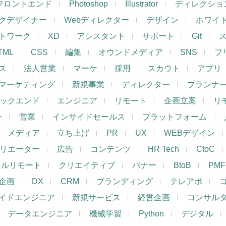
フロントエンド
Photoshop
Illustrator
ディレクショ
クデザイナー
Webディレクター
デザイン
ホワイ
トワーク
XD
アシスタント
サポート
Git
TML
CSS
編集
オウンドメディア
SNS
フ
ス
法人営業
マーケ
採用
スカウト
アプリ
マーケティング
新規事業
ディレクター
プランナ
ックエンド
エンジニア
リモート
企画立案
リ
ン
営業
インサイドセールス
プラットフォーム
メディア
立ち上げ
PR
UX
WEBデザイン
リエーター
広告
コンテンツ
HR Tech
CtoC
フルリモート
クリエイティブ
バナー
BtoB
PMF
企画
DX
CRM
ブランディング
テレアポ
イドエンジニア
新規サービス
経営企画
コンサル
データエンジニア
機械学習
Python
デジタル