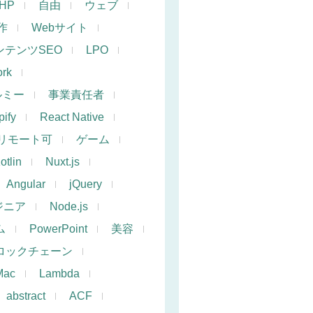
PHP
自由
ウェブ
作
Webサイト
ンテンツSEO
LPO
rk
ルミー
事業責任者
ify
React Native
リモート可
ゲーム
otlin
Nuxt.js
Angular
jQuery
ジニア
Node.js
ム
PowerPoint
美容
ロックチェーン
Mac
Lambda
abstract
ACF