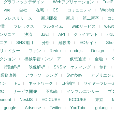
グラフィックデザイン
Webアプリケーション
Fuel
vue
自社
在宅
CS
コミュニティ
Web制
プレスリリース
新規開発
新規
第二新卒
コ
複業
フレックス
フルタイム
webサービス
wewo
ンジニア
決済
Java
API
クライアント
パ
ジニア
SNS運用
分析
経験者
ECサイト
Shop
リエイター
ファン
Redux
nodejs
Design
レクション
機械学習エンジニア
仮想通貨
金融
K
行動解析
映像解析
SNSマーケティング
制作
業務改善
アウトソーシング
Symfony
アプリエン
ザイン
PL
ネットワーク
LP制作
ワイヤーフレー
2C
サービス開発
不動産
インフルエンサー
ブ
ponent
NestJS
EC-CUBE
ECCUBE
東京
google
Adsense
Twitter
YouTube
golang