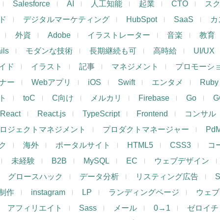
Salesforce
AI
人工知能
起業
CTO
ス
ド
デジタルマーケティング
HubSpot
SaaS
カ
外資
Adobe
イラストレーター
音楽
教育
ils
モダンな技術
長期継続も可
高時給
UI/UX
イド
イラスト
記事
マネジメント
プロモーシ
イナー
Webアプリ
iOS
Swift
エンタメ
Ruby
ト
toC
C向け
メルカリ
Firebase
Go
G
React
React.js
TypeScript
Frontend
コンサル
ロジェクトマネジメント
プロダクトマネージャー
Pd
ク
海外
ポータルサイト
HTML5
CSS3
コ
未経験
B2B
MySQL
EC
ウェブデザイン
グロースハック
データ分析
リスティング広告
制作
instagram
LP
ランディングページ
ウェブ
アフィリエイト
Sass
メール
0→1
ゼロイチ