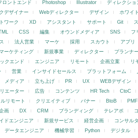
フロントエンド
Photoshop
Illustrator
ディレクショ
クデザイナー
Webディレクター
デザイン
ホワイ
トワーク
XD
アシスタント
サポート
Git
TML
CSS
編集
オウンドメディア
SNS
フ
ス
法人営業
マーケ
採用
スカウト
アプリ
マーケティング
新規事業
ディレクター
プランナ
ックエンド
エンジニア
リモート
企画立案
リ
ン
営業
インサイドセールス
プラットフォーム
メディア
立ち上げ
PR
UX
WEBデザイン
リエーター
広告
コンテンツ
HR Tech
CtoC
フルリモート
クリエイティブ
バナー
BtoB
PMF
企画
DX
CRM
ブランディング
テレアポ
イドエンジニア
新規サービス
経営企画
コンサル
データエンジニア
機械学習
Python
デジタル