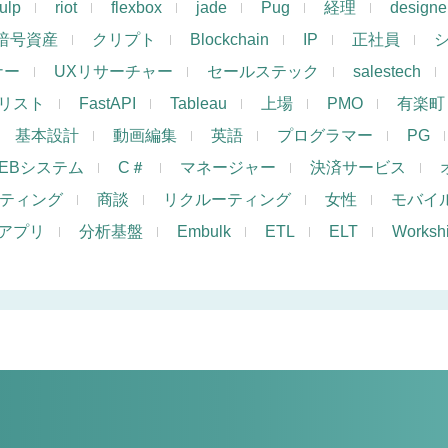
ulp
riot
flexbox
jade
Pug
経理
designe
暗号資産
クリプト
Blockchain
IP
正社員
ナー
UXリサーチャー
セールステック
salestech
リスト
FastAPI
Tableau
上場
PMO
有楽町
基本設計
動画編集
英語
プログラマー
PG
EBシステム
C＃
マネージャー
決済サービス
ケティング
商談
リクルーティング
女性
モバイ
アプリ
分析基盤
Embulk
ETL
ELT
Works