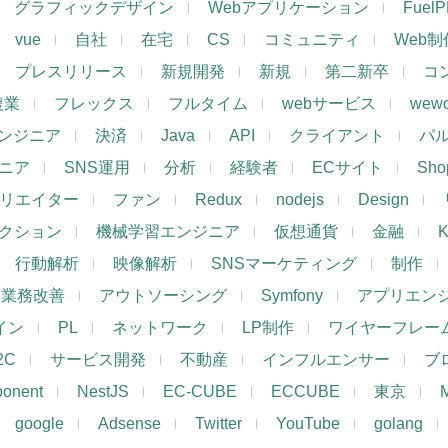
グラフィックデザイン
Webアプリケーション
Fuel
vue
自社
在宅
CS
コミュニティ
Web制
プレスリリース
新規開発
新規
第二新卒
コ
複業
フレックス
フルタイム
webサービス
wewo
ンジニア
決済
Java
API
クライアント
パ
ジニア
SNS運用
分析
経験者
ECサイト
Shop
リエイター
ファン
Redux
nodejs
Design
レクション
機械学習エンジニア
仮想通貨
金融
K
行動解析
映像解析
SNSマーケティング
制作
業務改善
アウトソーシング
Symfony
アプリエン
ザイン
PL
ネットワーク
LP制作
ワイヤーフレー
2C
サービス開発
不動産
インフルエンサー
ブ
ponent
NestJS
EC-CUBE
ECCUBE
東京
google
Adsense
Twitter
YouTube
golang