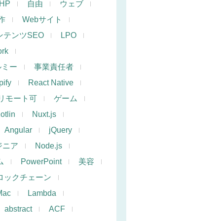
PHP
自由
ウェブ
作
Webサイト
ンテンツSEO
LPO
rk
ルミー
事業責任者
ify
React Native
リモート可
ゲーム
otlin
Nuxt.js
Angular
jQuery
ジニア
Node.js
ム
PowerPoint
美容
ロックチェーン
Mac
Lambda
abstract
ACF