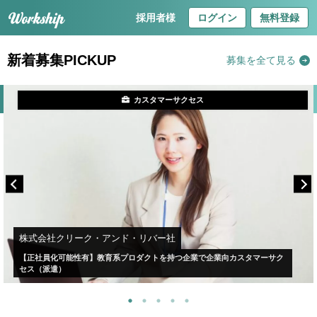
採用者様
ログイン
無料登録
新着募集PICKUP
募集を全て見る
カスタマーサクセス
株式会社クリーク・アンド・リバー社
【正社員化可能性有】教育系プロダクトを持つ企業で企業向カスタマーサク
セス（派遣）