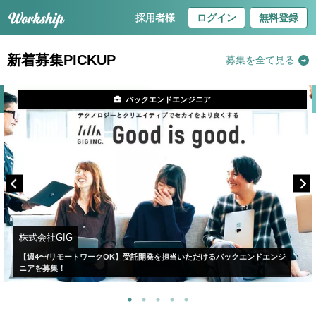
採用者様
ログイン
無料登録
新着募集PICKUP
募集を全て見る
バックエンドエンジニア
株式会社GIG
【週4〜/リモートワークOK】受託開発を担当いただけるバックエンドエンジ
ニアを募集！