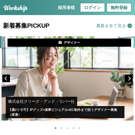
採用者様
ログイン
無料登録
新着募集PICKUP
募集を全て見る
デザイナー
株式会社クリーク・アンド・リバー社
【週2リモ可】IPグッズ×催事ビジュアル×EC制作まで担うデザイナー募集
（派遣）